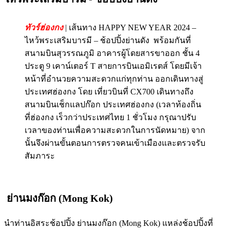
ทัวร์ฮ่องกง
| เส้นทาง HAPPY NEW YEAR 2024 –
ไหว้พระเสริมบารมี – ช้อปปิ้งย่านดัง
พร้อมกันที่
สนามบินสุวรรณภูมิ อาคารผู้โดยสารขาออก ชั้น 4
ประตู 9 เคาน์เตอร์ T สายการบินเอมิเรตส์ โดยมีเจ้า
หน้าที่อำนวยความสะดวกแก่ทุกท่าน ออกเดินทางสู่
ประเทศฮ่องกง โดย เที่ยวบินที่ CX700 เดินทางถึง
สนามบินเช็กแลปก๊อก ประเทศฮ่องกง (เวลาท้องถิ่น
ที่ฮ่องกง เร็วกว่าประเทศไทย 1 ชั่วโมง กรุณาปรับ
เวลาของท่านเพื่อความสะดวกในการนัดหมาย) จาก
นั้นจึงผ่านขั้นตอนการตรวจคนเข้าเมืองและตรวจรับ
สัมภาระ
ย่านมงก๊อก (Mong Kok)
นำท่านอิสระช้อปปิ้ง ย่านมงก๊อก (Mong Kok) แหล่งช้อปปิ้งที่