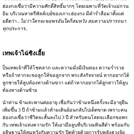
ฮ่องกงเชื่อว่ามีความศักดิ์สิทธิ์มากๆ โดยเฉพาะที่วัดเจ้าแม่กวน
อิม บริเวณหาดรีพัลส์เบย์ของเกาะฮ่องกง มีคำร่ำลือมาตั้งแต่
อดีตว่า
..ไม่ว่าใครจะขอพรอันใดก็สมหวัง สมความปรารถนา
ทุกประการ..
เทพเจ้าไฉ่ซิงเอี้ย
ป็นเทพเจ้าที่ให้โชคลาภ และความมั่งมีเงินทอง ความร่ำรวย
หรือถ้าหากจะขอลูกให้ขอลูกจาก พระสังกัจจายน์ หากอยากได้
ลูกชายให้ลูบท้องทางด้านขวา แต่ถ้าหากอยากได้ลูกสาวให้ลูบ
ท้องทางด้านซ้าย
นำท่าน ข้ามสะพานต่ออายุ เชื่อกันว่าข้ามหนึ่งครั้งจะมีอายุยืน
เพิ่มขึ้น 3 ปี ถ้าข้ามแล้วห้ามเดินย้อนกลับไปเด็ดขาด เพราะคน
ฮ่องกงเชื่อว่าชีวิตจะสั้นลงไป 3 ปี สำหรับคนโสดจะเลือกขอพร
กับ เทพเจ้าแห่งความรัก ให้เอามือลูบที่บริเวณหินสีดำ พร้อมกับ
อธิษฐานให้สมหวังกับความรัก ปิดท้ายด้วยการรับพลังฮวงจุ้ย