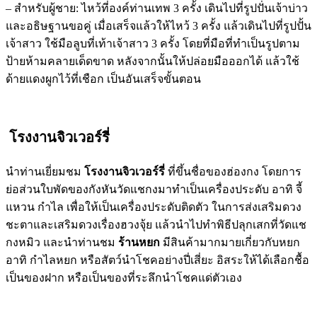
– สำหรับผู้ชาย: ไหว้ที่องค์ท่านเทพ 3 ครั้ง เดินไปที่รูปปั่นเจ้าบ่าว
และอธิษฐานขอคู่ เมื่อเสร็จแล้วให้ไหว้ 3 ครั้ง แล้วเดินไปที่รูปปั้น
เจ้าสาว ใช้มือลูบที่เท้าเจ้าสาว 3 ครั้ง โดยที่มือที่ทำเป็นรูปตาม
ป้ายห้ามคลายเด็ดขาด หลังจากนั้นให้ปล่อยมือออกได้ แล้วใช้
ด้ายแดงผูกไว้ที่เชือก เป็นอันเสร็จขั้นตอน
โรงงานจิวเวอร์รี่
นำท่านเยี่ยมชม
โรงงานจิวเวอร์รี่
ที่ขึ้นชื่อของฮ่องกง โดยการ
ย่อส่วนใบพัดของกังหันวัดแชกงมาทำเป็นเครื่องประดับ อาทิ จี้
แหวน กำไล เพื่อให้เป็นเครื่องประดับติดตัว ในการส่งเสริมดวง
ชะตาและเสริมดวงเรื่องฮวงจุ้ย แล้วนำไปทำพิธีปลุกเสกที่วัดแช
กงหมิว และนำท่านชม
ร้านหยก
มีสินค้ามากมายเกี่ยวกับหยก
อาทิ กำไลหยก หรือสัตว์นำโชคอย่างปี่เสี่ยะ อิสระให้ได้เลือกชื้อ
เป็นของฝาก หรือเป็นของที่ระลึกนำโชคแด่ตัวเอง