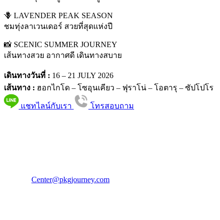
🪻 LAVENDER PEAK SEASON
ชมทุ่งลาเวนเดอร์ สวยที่สุดแห่งปี
📸 SCENIC SUMMER JOURNEY
เส้นทางสวย อากาศดี เดินทางสบาย
เดินทางวันที่ :
16 – 21 JULY 2026
เส้นทาง :
ฮอกไกโด – โซอุนเคียว – ฟุราโน่ – โอตารุ – ซัปโปโร
แชทไลน์กับเรา
โทรสอบถาม
PKG JOURNEY
โทร : 02 676 3303 / 02 003 4883
แฟ็กซ์ : 02 003 4880
E-Mail :
Center@pkgjourney.com
บริษัท พีเคจี เจอร์นีย์ไลน์ จำกัด
32/249 แจ้งวัฒนะ ปากเกร็ด นนทบุรี 11120