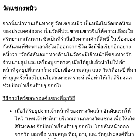
วัดแชกงหมิว
จากนั้นนำท่านเดินทางสู่ วัดแชกงหมิว เป็นหนึ่งในวัดยอดนิยม
ของประเทศฮ่องกง เป็นวัดที่ประชาชนชาวจีนให้ความเลื่อมใส
ศรัทธามาเนิ่นนาน ซึ่งเป็นที่ร่ำลือถึงความศักดิ์สิทธิ์ ในเรื่องของ
กังหันลมที่พัดพาเอาสิ่งไม่ดีออกจากชีวิต จึงมีชื่อเรียกอีกอย่าง
หนึ่งว่า “วัดกังหันลม” ทางด้านในวัดจะมีเจ้าหน้าที่ของทางวัด
จำหน่ายธูป และเครื่องบูชาต่างๆ เมื่อได้ธูปแล้วนำไปให้เจ้า
หน้าที่จุดธูปที่ลานกว้าง เขียนชื่อ-นามสกุล และ วัน/เดือน/ปี ที่มา
ทำบุญครั้งนี้ลงไปบนใบสะเดาะเคราะห์ เพื่อทำให้เกิดสิริมงคล
ช่วยปัดเป่าเรื่องร้ายๆ ออกไป
วิธีการไหว้ขอพรองค์แชกงที่ถูกวิธี
เมื่อได้รับธูปจากเจ้าหน้าที่ของทางวัดแล้ว อันดับแรกให้
ไหว้ “เทพเจ้าฟ้าดิน” บริเวณลานกลางวัดแชกง เพื่อให้เกิด
สิริมงคลขจัดปัดเป่าเรื่องร้ายๆ ออกไป โดยหันหน้าออก
จากวัด บอกชื่อ-นามสกุล ที่อยู่ อายุ และวัตถุประสงค์ที่มา