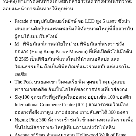
รับ-ส่ง) สามารถเดินทางได้โดยรถสาธารณะ ทางหัวหน้าทัวร์จะ
คอยแนะนำการเดินทางให้ทุกท่าน
Facade ถ่ายรูปกับบิลบอร์ดยักษ์ จอ LED สูง 5 เมตร ซึ่งนำ
เสนองานศิลป์บนแพลตฟอร์มดิจิทัลขนาดใหญ่ที่สื่อสารกับ
ผู้คนได้แบบเรียลไทม์
M+ พิพิธภัณฑ์ภาพสมัยใหม่ ชมพิพิธภัณฑ์พระราชวัง
ฮ่องกง (Hong Kong Palace Museum) ที่เพิ่งเปิดตัวไปเมื่อต้น
ปี 2565 เป็นพิพิธภัณฑ์แห่งใหม่ที่นำเสนอศิลปะ และ
วัฒนธรรมจีน ถือเป็นพิพิธภัณฑ์แนวร่วมสมัยแห่งแรกใน
เอเชีย
The Peak บนยอดเขา วิคตอเรีย พีค จุดชมวิวมุมสูงแบบ
พารามายอดฮิต อันเป็นไฮไลท์ของการท่องเที่ยวฮ่องกง
Sky100 จุดชมวิวที่สูงที่สุดในฮ่องกง อยู่บนชั้น 100 ของตึก
International Commerce Centre (ICC) สามารถชมวิวเมือง
ฮ่องกงทั้งฝั่งเกาลูน เกาะฮ่องกง เกาะลันตาได้ 360 องศา
Ngong Ping 360 นั่งกระเช้าชมวิวข้ามผ่านทะเลสีครามเพื่อ
ขึ้นไปนมัสการ พระใหญ่เทียนถานแห่งวัดโป่หลิน
Avenue of Stars จำลองมาจาก Hollywood Walk of Fame