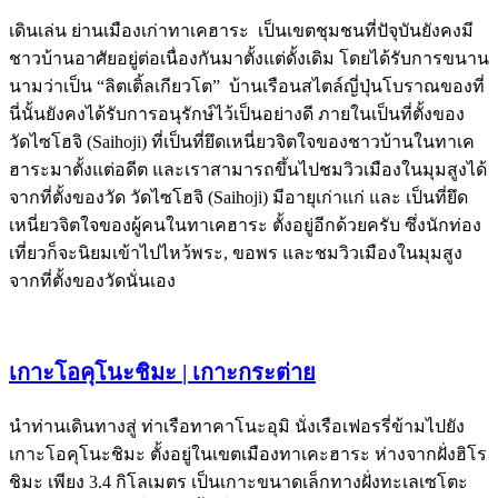
เดินเล่น ย่านเมืองเก่าทาเคฮาระ เป็นเขตชุมชนที่ปัจุบันยังคงมี
ชาวบ้านอาศัยอยู่ต่อเนื่องกันมาตั้งแต่ดั้งเดิม โดยได้รับการขนาน
นามว่าเป็น “ลิตเติ้ลเกียวโต” บ้านเรือนสไตล์ญี่ปุ่นโบราณของที่
นี่นั้นยังคงได้รับการอนุรักษ์ไว้เป็นอย่างดี ภายในเป็นที่ตั้งของ
วัดไซโฮจิ (Saihoji) ที่เป็นที่ยึดเหนี่ยวจิตใจของชาวบ้านในทาเค
ฮาระมาตั้งแต่อดีต และเราสามารถขึ้นไปชมวิวเมืองในมุมสูงได้
จากที่ตั้งของวัด วัดไซโฮจิ (Saihoji) มีอายุเก่าแก่ และ เป็นที่ยึด
เหนี่ยวจิตใจของผู้คนในทาเคฮาระ ตั้งอยู่อีกด้วยครับ ซึ่งนักท่อง
เที่ยวก็จะนิยมเข้าไปไหว้พระ, ขอพร และชมวิวเมืองในมุมสูง
จากที่ตั้งของวัดนั่นเอง
เกาะโอคุโนะชิมะ | เกาะกระต่าย
นำท่านเดินทางสู่ ท่าเรือทาคาโนะอุมิ นั่งเรือเฟอรรี่ข้ามไปยัง
เกาะโอคุโนะชิมะ ตั้งอยู่ในเขตเมืองทาเคะฮาระ ห่างจากฝั่งฮิโร
ชิมะ เพียง 3.4 กิโลเมตร เป็นเกาะขนาดเล็กทางฝั่งทะเลเซโตะ