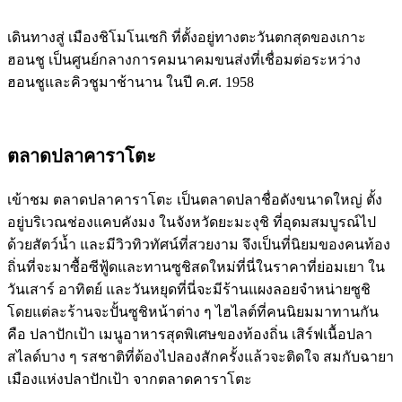
เดินทางสู่ เมืองชิโมโนเซกิ ที่ตั้งอยู่ทางตะวันตกสุดของเกาะ
ฮอนชู เป็นศูนย์กลางการคมนาคมขนส่งที่เชื่อมต่อระหว่าง
ฮอนชูและคิวชูมาช้านาน ในปี ค.ศ. 1958
ตลาดปลาคาราโตะ
เข้าชม ตลาดปลาคาราโตะ เป็นตลาดปลาชื่อดังขนาดใหญ่ ตั้ง
อยู่บริเวณช่องแคบคังมง ในจังหวัดยะมะงุชิ ที่อุดมสมบูรณ์ไป
ด้วยสัตว์น้ำ และมีวิวทิวทัศน์ที่สวยงาม จึงเป็นที่นิยมของคนท้อง
ถิ่นที่จะมาซื้อซีฟู้ดและทานซูชิสดใหม่ที่นี่ในราคาที่ย่อมเยา ใน
วันเสาร์ อาทิตย์ และวันหยุดที่นี่จะมีร้านแผงลอยจำหน่ายซูชิ
โดยแต่ละร้านจะปั้นซูชิหน้าต่าง ๆ ไฮไลต์ที่คนนิยมมาทานกัน
คือ ปลาปักเป้า เมนูอาหารสุดพิเศษของท้องถิ่น เสิร์ฟเนื้อปลา
สไลด์บาง ๆ รสชาติที่ต้องไปลองสักครั้งแล้วจะติดใจ สมกับฉายา
เมืองแห่งปลาปักเป้า จากตลาดคาราโตะ