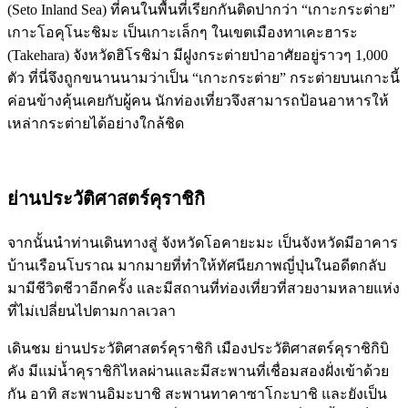
(Seto Inland Sea) ที่คนในพื้นที่เรียกกันติดปากว่า “เกาะกระต่าย”
เกาะโอคุโนะชิมะ เป็นเกาะเล็กๆ ในเขตเมืองทาเคะฮาระ
(Takehara) จังหวัดฮิโรชิม่า มีฝูงกระต่ายป่าอาศัยอยู่ราวๆ 1,000
ตัว ที่นี่จึงถูกขนานนามว่าเป็น “เกาะกระต่าย” กระต่ายบนเกาะนี้
ค่อนข้างคุ้นเคยกับผู้คน นักท่องเที่ยวจึงสามารถป้อนอาหารให้
เหล่ากระต่ายได้อย่างใกล้ชิด
ย่านประวัติศาสตร์คุราชิกิ
จากนั้นนำท่านเดินทางสู่ จังหวัดโอคายะมะ เป็นจังหวัดมีอาคาร
บ้านเรือนโบราณ มากมายที่ทำให้ทัศนียภาพญี่ปุ่นในอดีตกลับ
มามีชีวิตชีวาอีกครั้ง และมีสถานที่ท่องเที่ยวที่สวยงามหลายแห่ง
ที่ไม่เปลี่ยนไปตามกาลเวลา
เดินชม ย่านประวัติศาสตร์คุราชิกิ เมืองประวัติศาสตร์คุราชิกิบิ
คัง มีแม่น้ำคุราชิกิไหลผ่านและมีสะพานที่เชื่อมสองฝั่งเข้าด้วย
กัน อาทิ สะพานอิมะบาชิ สะพานทาคาซาโกะบาชิ และยังเป็น