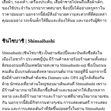
เสื้อผ้า, รองเท้า, เครื่องประดับ, เสื้อผ้าชายไปจนถึงเสื้อผ้าเด็ก,
ของใช้ประจำวัน บรรยากาศสบายๆ ช็อปปิ้งได้อย่างหรูหราใน
ราคาย่อมเยา นอกจากนี้ยังมีสิ่งอำนวยความสะดวกที่ดีต่อเหล่า
คุณแม่อย่าง รถเข็นเด็กให้ยืมและห้องให้นม และรองรับผู้พิการ
ชินไซบาชิ | Shinsaibashi
Shinsaibashi (ชินไซบาชิ) เป็นย่านช้อปปิ้งและบันเทิงชื่อดังใน
เมืองโอซาก้า ประเทศญี่ปุ่น มีร้านค้าหลายร้อยร้านตามทั้งสอง
ฝั่งของถนนที่เป็นเทพนิยายสะพาน Shinsaibashi-suji ซึ่งเป็นถนน
คนเดิน มีแบรนด์เนมดังหลายแบรนด์มากมายอยู่ที่นี่ นอกจากนี้
ยังมีห้างสรรพสินค้าดังเช่น Daimaru และ OPA อยู่ใกล้เคียงกัน
ด้วย นักท่องเที่ยวส่วนใหญ่ชอบมาเดินเล่นที่ Shinsaibashi เพราะ
มีร้านค้ามากมายให้เลือกซื้อสินค้าและของฝากให้เลือกหลาก
หลาย และยังมีร้านอาหารและร้านกาแฟที่น่าสนใจมากมายเช่น
กัน นอกจากนี้ยังมีกิจกรรมต่างๆเช่น การแสดงดนตรี การแสดง
ถนน และการแสดงเต้นรำที่จัดขึ้นบ่อยครั้งในย่าน Shinsaibashi