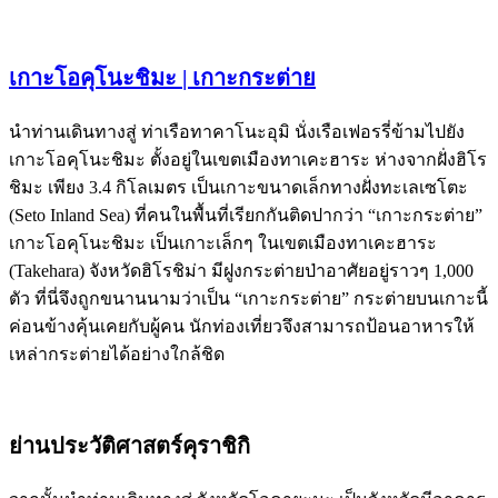
เกาะโอคุโนะชิมะ | เกาะกระต่าย
นำท่านเดินทางสู่ ท่าเรือทาคาโนะอุมิ นั่งเรือเฟอรรี่ข้ามไปยัง
เกาะโอคุโนะชิมะ ตั้งอยู่ในเขตเมืองทาเคะฮาระ ห่างจากฝั่งฮิโร
ชิมะ เพียง 3.4 กิโลเมตร เป็นเกาะขนาดเล็กทางฝั่งทะเลเซโตะ
(Seto Inland Sea) ที่คนในพื้นที่เรียกกันติดปากว่า “เกาะกระต่าย”
เกาะโอคุโนะชิมะ เป็นเกาะเล็กๆ ในเขตเมืองทาเคะฮาระ
(Takehara) จังหวัดฮิโรชิม่า มีฝูงกระต่ายป่าอาศัยอยู่ราวๆ 1,000
ตัว ที่นี่จึงถูกขนานนามว่าเป็น “เกาะกระต่าย” กระต่ายบนเกาะนี้
ค่อนข้างคุ้นเคยกับผู้คน นักท่องเที่ยวจึงสามารถป้อนอาหารให้
เหล่ากระต่ายได้อย่างใกล้ชิด
ย่านประวัติศาสตร์คุราชิกิ