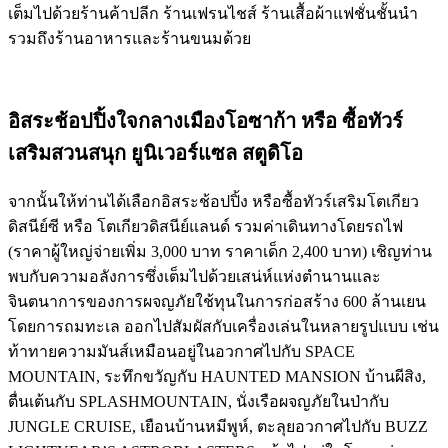
เต็มไปด้วยร้านค้าปลีก ร้านเฟรนไชส์ ร้านเสื้อผ้าแฟชั่นชั้นนำ
รวมถึงร้านอาหารและร้านขนมด้วย
อิสระช้อปปิ้งใจกลางเมืองโอซาก้า หรือ ซื้อทัวร์
เสริมสวนสนุก ยูนิเวอร์แซล สตูดิโอ
จากนั้นให้ท่านได้เลือกอิสระช้อปปิ้ง หรือซื้อทัวร์เสริมโตเกียว
ดิสนีย์ซี หรือ โตเกียวดิสนีย์แลนด์ รวมค่าเดินทางโดยรถไฟ
(ราคาผู้ใหญ่จ่ายเพิ่ม 3,000 บาท ราคาเด็ก 2,400 บาท) เชิญท่าน
พบกับความอลังการซึ่งเต็มไปด้วยเสน่ห์แห่งตำนานและ
จินตนาการของการผจญภัยใช้ทุนในการก่อสร้าง 600 ล้านเยน
โดยการถมทะเล ออกไปสัมผัสกับเครื่องเล่นในหลายรูปแบบ เช่น
ท้าทายความมันส์เหมือนอยู่ในอวกาศไปกับ SPACE
MOUNTAIN, ระทึกขวัญกับ HAUNTED MANSION บ้านผีสิง,
ตื่นเต้นกับ SPLASHMOUNTAIN, นั่งเรือผจญภัยในป่ากับ
JUNGLE CRUISE, เยือนบ้านหมีพูห์, ตะลุยอวกาศไปกับ BUZZ