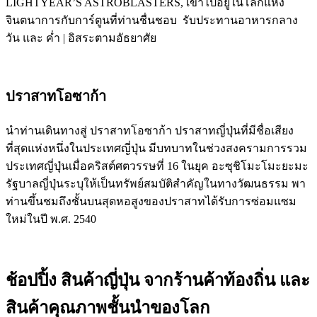
LIGHTYEAR’S ASTROBLASTERS, เข้าไปอยู่ในโลกแห่ง
จินตนาการกับการ์ตูนที่ท่านชื่นชอบ รับประทานอาหารกลาง
วัน และ ค่ำ | อิสระตามอัธยาศัย
ปราสาทโอซาก้า
นำท่านเดินทางสู่ ปราสาทโอซาก้า ปราสาทญี่ปุ่นที่มีชื่อเสียง
ที่สุดแห่งหนึ่งในประเทศญี่ปุ่น มีบทบาทในช่วงสงครามการรวม
ประเทศญี่ปุ่นเมื่อคริสต์ศตวรรษที่ 16 ในยุค อะซุชิโมะโมะยะมะ
รัฐบาลญี่ปุ่นระบุให้เป็นทรัพย์สมบัติสำคัญในทางวัฒนธรรม พา
ท่านขึ้นชมถึงชั้นบนสุดหอสูงของปราสาทได้รับการซ่อมแซม
ใหม่ในปี พ.ศ. 2540
ช้อปปิ้ง สินค้าญี่ปุ่น จากร้านค้าท้องถิ่น และ
สินค้าคุณภาพชั้นนำของโลก