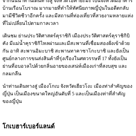
จากนั้นนำท่านเดินทางสู่ จังหวัดโอคายะมะ เป็นจังหวัดมีอาคาร
บ้านเรือนโบราณ มากมายที่ทำให้ทัศนียภาพญี่ปุ่นในอดีตกลับ
มามีชีวิตชีวาอีกครั้ง และมีสถานที่ท่องเที่ยวที่สวยงามหลายแห่ง
ที่ไม่เปลี่ยนไปตามกาลเวลา
เดินชม ย่านประวัติศาสตร์คุราชิกิ เมืองประวัติศาสตร์คุราชิกิบิ
คัง มีแม่น้ำคุราชิกิไหลผ่านและมีสะพานที่เชื่อมสองฝั่งเข้าด้วย
กัน อาทิ สะพานอิมะบาชิ สะพานทาคาซาโกะบาชิ และยังเป็น
ศูนย์กลางการขนส่งสินค้าที่รุ่งเรืองในศตวรรษที่ 17 ทั้งยังเป็น
ย่านที่อบอวลไปด้วยกลิ่นอายของเสน่ห์เมืองเก่าที่สงบสุข และ
กลมกลืน
นำท่านเดินทางสู่ เมืองโกเบ จังหวัดเฮียวโงะ เมืองท่าสำคัญของ
ญี่ปุ่น เป็นเมืองขนาดใหญ่อันดับที่ 5 และเป็นเมืองท่าที่สำคัญ
ของญี่ปุ่น
โกเบฮาร์เบอร์แลนด์