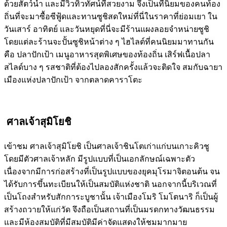
ด้วยสัตว์น้ำ และมีวิวทิวทัศน์ที่สวยงาม จึงเป็นที่นิยมของคนท้อง
ถิ่นที่จะมาซื้อซีฟู้ดและทานซูชิสดใหม่ที่นี่ในราคาที่ย่อมเยา ใน
วันเสาร์ อาทิตย์ และวันหยุดที่นี่จะมีร้านแผงลอยจำหน่ายซูชิ
โดยแต่ละร้านจะปั้นซูชิหน้าต่าง ๆ ไฮไลต์ที่คนนิยมมาทานกัน
คือ ปลาปักเป้า เมนูอาหารสุดพิเศษของท้องถิ่น เสิร์ฟเนื้อปลา
สไลด์บาง ๆ รสชาติที่ต้องไปลองสักครั้งแล้วจะติดใจ สมกับฉายา
เมืองแห่งปลาปักเป้า จากตลาดคาราโตะ
ศาลเจ้าสุมิโยชิ
เข้าชม ศาลเจ้าสุมิโยชิ เป็นศาลเจ้าชินโตเก่าแก่บนเกาะคิวชู
โดยมีตัวศาลเจ้าหลัก มีรูปแบบที่เป็นเอกลักษณ์เฉพาะตัว
เนื่องจากมีการก่อสร้างที่เป็นรูปแบบของยุคมุโรมาจิตอนต้น จน
ได้รับการขึ้นทะเบียนให้เป็นสมบัติแห่งชาติ นอกจากนี้บริเวณที่
เป็นโถงสำหรับสักการะบูชานั้น เจ้าเมืองโมริ โมโตนาริ ก็เป็นผู้
สร้างถวายให้แก่วัด จึงถือเป็นสถานที่เป็นมรดกทางวัฒนธรรม
และมีห้องสมบัติที่มีสมบัติมีค่าจัดแสดงให้ชมมากมาย