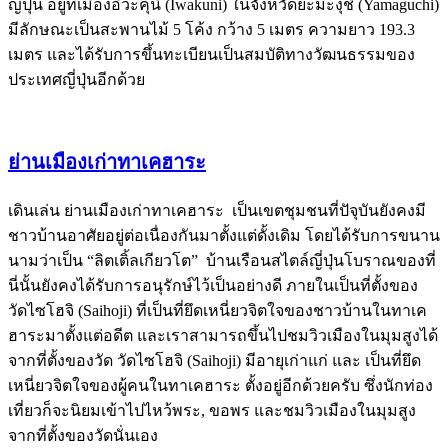
ญี่ปุ่น อยู่ที่เมืองอิวะคุนิ (Iwakuni) ในจังหวัดยะมะงุชิ (Yamaguchi)
มีลักษณะเป็นสะพานไม้ 5 โค้ง กว้าง 5 เมตร ความยาว 193.3
เมตร และได้รับการขึ้นทะเบียนเป็นสมบัติทางวัฒนธรรมของ
ประเทศญี่ปุ่นอีกด้วย
ย่านเมืองเก่าทาเคฮาระ
เดินเล่น ย่านเมืองเก่าทาเคฮาระ เป็นเขตชุมชนที่ปัจุบันยังคงมี
ชาวบ้านอาศัยอยู่ต่อเนื่องกันมาตั้งแต่ดั้งเดิม โดยได้รับการขนาน
นามว่าเป็น “ลิตเติ้ลเกียวโต” บ้านเรือนสไตล์ญี่ปุ่นโบราณของที่
นี่นั้นยังคงได้รับการอนุรักษ์ไว้เป็นอย่างดี ภายในเป็นที่ตั้งของ
วัดไซโฮจิ (Saihoji) ที่เป็นที่ยึดเหนี่ยวจิตใจของชาวบ้านในทาเค
ฮาระมาตั้งแต่อดีต และเราสามารถขึ้นไปชมวิวเมืองในมุมสูงได้
จากที่ตั้งของวัด วัดไซโฮจิ (Saihoji) มีอายุเก่าแก่ และ เป็นที่ยึด
เหนี่ยวจิตใจของผู้คนในทาเคฮาระ ตั้งอยู่อีกด้วยครับ ซึ่งนักท่อง
เที่ยวก็จะนิยมเข้าไปไหว้พระ, ขอพร และชมวิวเมืองในมุมสูง
จากที่ตั้งของวัดนั่นเอง