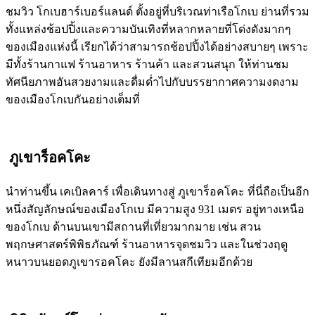
ชมวิว โกเบฮาร์เบอร์แลนด์ ตั้งอยู่ที่บริเวณท่าเรือโกเบ ย่านที่รวม
ทั้งแหล่งช้อปปิ้งและความบันเทิงที่หลากหลายที่โด่งดังมากๆ
ของเมืองแห่งนี้ เรียกได้ว่าสามารถช้อปปิ้งได้อย่างสบายๆ เพราะ
มีทั้งร้านกาแฟ ร้านอาหาร ร้านค้า และสวนสนุก ให้ท่านชม
ทัศนียภาพอันสวยงามและดื่มด่ำไปกับบรรยากาศความงดงาม
ของเมืองโกเบกันอย่างเต็มที่
ภูเขาร็อคโคะ
นำท่านขึ้น เคเบิลคาร์ เพื่อเดินทางสู่ ภูเขาร็อคโคะ ที่นี่ถือเป็นอีก
หนึ่งสัญลักษณ์ของเมืองโกเบ มีความสูง 931 เมตร อยู่ทางเหนือ
ของโกเบ ด้านบนเขามีสถานที่เที่ยวมากมาย เช่น สวน
พฤกษศาสตร์พิพิธภัณฑ์ ร้านอาหารจุดชมวิว และในช่วงฤดู
หนาวบนยอดภูเขารอคโคะ ยังมีลานสกีเทียมอีกด้วย