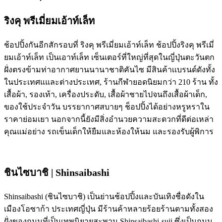
ริงคุ พรีเมี่ยมเอ้าท์เล็ท
ช้อปปิ้งกันอีกสักรอบที่ ริงคุ พรีเมี่ยมเอ้าท์เล็ท ช้อปปิ้งริงคุ พรีเมี่
ยมเอ้าท์เล็ท เป็นเอาท์เล็ท เซ็นเตอร์ที่ใหญ่ที่สุดในญี่ปุ่นตะวันตก
ฝั่งตรงข้ามท่าอากาศยานนานาชาติคันไซ มีสินค้าเเบรนด์ดังทั้ง
ในประเทศแและต่างประเทศ, ร้านกีฬายอดนิยมกว่า 210 ร้าน ทั้ง
เสื้อผ้า, รองเท้า, เครื่องประดับ, เสื้อผ้าชายไปจนถึงเสื้อผ้าเด็ก,
ของใช้ประจำวัน บรรยากาศสบายๆ ช็อปปิ้งได้อย่างหรูหราใน
ราคาย่อมเยา นอกจากนี้ยังมีสิ่งอำนวยความสะดวกที่ดีต่อเหล่า
คุณแม่อย่าง รถเข็นเด็กให้ยืมและห้องให้นม และรองรับผู้พิการ
ชินไซบาชิ | Shinsaibashi
Shinsaibashi (ชินไซบาชิ) เป็นย่านช้อปปิ้งและบันเทิงชื่อดังใน
เมืองโอซาก้า ประเทศญี่ปุ่น มีร้านค้าหลายร้อยร้านตามทั้งสอง
ฝั่งของถนนที่เป็นเทพนิยายสะพาน Shinsaibashi-suji ซึ่งเป็นถนน