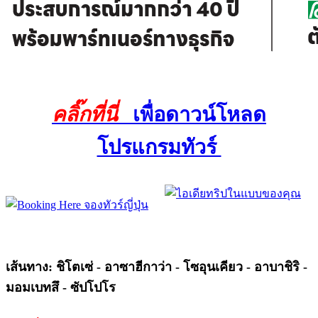
คลิ๊กที่นี่
เพื่อดาวน์โหลด
โปรแกรมทัวร์
เส้นทาง: ชิโตเซ่ - อาซาฮีกาว่า - โซอุนเคียว - อาบาชิริ -
มอมเบทสึ - ซัปโปโร