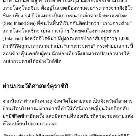
นำท่านเดินทางสู่ ท่าเรือทาคาโนะอุมิ นั่งเรือเฟอรรี่ข้ามไปยัง
เกาะโอคุโนะชิมะ ตั้งอยู่ในเขตเมืองทาเคะฮาระ ห่างจากฝั่งฮิโร
ชิมะ เพียง 3.4 กิโลเมตร เป็นเกาะขนาดเล็กทางฝั่งทะเลเซโตะ
(Seto Inland Sea) ที่คนในพื้นที่เรียกกันติดปากว่า “เกาะกระต่าย”
เกาะโอคุโนะชิมะ เป็นเกาะเล็กๆ ในเขตเมืองทาเคะฮาระ
(Takehara) จังหวัดฮิโรชิม่า มีฝูงกระต่ายป่าอาศัยอยู่ราวๆ 1,000
ตัว ที่นี่จึงถูกขนานนามว่าเป็น “เกาะกระต่าย” กระต่ายบนเกาะนี้
ค่อนข้างคุ้นเคยกับผู้คน นักท่องเที่ยวจึงสามารถป้อนอาหารให้
เหล่ากระต่ายได้อย่างใกล้ชิด
ย่านประวัติศาสตร์คุราชิกิ
จากนั้นนำท่านเดินทางสู่ จังหวัดโอคายะมะ เป็นจังหวัดมีอาคาร
บ้านเรือนโบราณ มากมายที่ทำให้ทัศนียภาพญี่ปุ่นในอดีตกลับ
มามีชีวิตชีวาอีกครั้ง และมีสถานที่ท่องเที่ยวที่สวยงามหลายแห่ง
ที่ไม่เปลี่ยนไปตามกาลเวลา