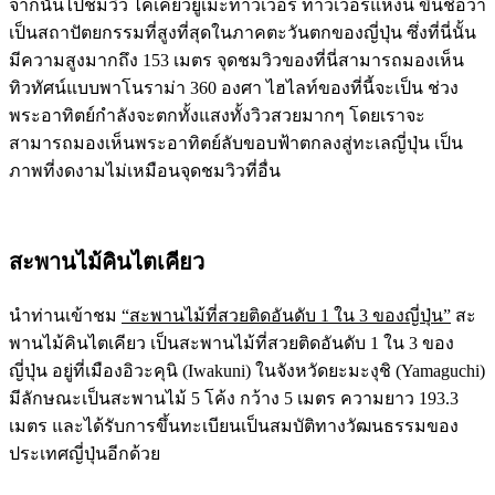
จากนั้นไปชมวิว ไคเคียวยูเมะทาวเวอร์ ทาวเวอร์แห่งนี้ ขึ้นชื่อว่า
เป็นสถาปัตยกรรมที่สูงที่สุดในภาคตะวันตกของญี่ปุ่น ซึ่งที่นี่นั้น
มีความสูงมากถึง 153 เมตร จุดชมวิวของที่นี่สามารถมองเห็น
ทิวทัศน์แบบพาโนราม่า 360 องศา ไฮไลท์ของที่นี้จะเป็น ช่วง
พระอาทิตย์กำลังจะตกทั้งแสงทั้งวิวสวยมากๆ โดยเราจะ
สามารถมองเห็นพระอาทิตย์ลับขอบฟ้าตกลงสู่ทะเลญี่ปุ่น เป็น
ภาพที่งดงามไม่เหมือนจุดชมวิวที่อื่น
สะพานไม้คินไตเคียว
นำท่านเข้าชม
“สะพานไม้ที่สวยติดอันดับ 1 ใน 3 ของญี่ปุ่น”
สะ
พานไม้คินไตเคียว เป็นสะพานไม้ที่สวยติดอันดับ 1 ใน 3 ของ
ญี่ปุ่น อยู่ที่เมืองอิวะคุนิ (Iwakuni) ในจังหวัดยะมะงุชิ (Yamaguchi)
มีลักษณะเป็นสะพานไม้ 5 โค้ง กว้าง 5 เมตร ความยาว 193.3
เมตร และได้รับการขึ้นทะเบียนเป็นสมบัติทางวัฒนธรรมของ
ประเทศญี่ปุ่นอีกด้วย