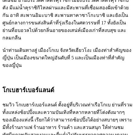
เดินชม ย่านประวัติศาสตร์คุราชิกิ เมืองประวัติศาสตร์คุราชิกิบิ
คัง มีแม่น้ำคุราชิกิไหลผ่านและมีสะพานที่เชื่อมสองฝั่งเข้าด้วย
กัน อาทิ สะพานอิมะบาชิ สะพานทาคาซาโกะบาชิ และยังเป็น
ศูนย์กลางการขนส่งสินค้าที่รุ่งเรืองในศตวรรษที่ 17 ทั้งยังเป็น
ย่านที่อบอวลไปด้วยกลิ่นอายของเสน่ห์เมืองเก่าที่สงบสุข และ
กลมกลืน
นำท่านเดินทางสู่ เมืองโกเบ จังหวัดเฮียวโงะ เมืองท่าสำคัญของ
ญี่ปุ่น เป็นเมืองขนาดใหญ่อันดับที่ 5 และเป็นเมืองท่าที่สำคัญ
ของญี่ปุ่น
โกเบฮาร์เบอร์แลนด์
ชมวิว โกเบฮาร์เบอร์แลนด์ ตั้งอยู่ที่บริเวณท่าเรือโกเบ ย่านที่รวม
ทั้งแหล่งช้อปปิ้งและความบันเทิงที่หลากหลายที่โด่งดังมากๆ
ของเมืองแห่งนี้ เรียกได้ว่าสามารถช้อปปิ้งได้อย่างสบายๆ เพราะ
มีทั้งร้านกาแฟ ร้านอาหาร ร้านค้า และสวนสนุก ให้ท่านชม
ทัศนียภาพอันสวยงามและดื่มด่ำไปกับบรรยากาศความงดงาม