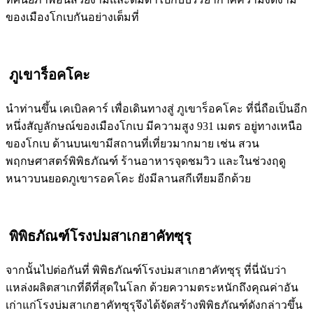
ของเมืองโกเบกันอย่างเต็มที่
ภูเขาร็อคโคะ
นำท่านขึ้น เคเบิลคาร์ เพื่อเดินทางสู่ ภูเขาร็อคโคะ ที่นี่ถือเป็นอีก
หนึ่งสัญลักษณ์ของเมืองโกเบ มีความสูง 931 เมตร อยู่ทางเหนือ
ของโกเบ ด้านบนเขามีสถานที่เที่ยวมากมาย เช่น สวน
พฤกษศาสตร์พิพิธภัณฑ์ ร้านอาหารจุดชมวิว และในช่วงฤดู
หนาวบนยอดภูเขารอคโคะ ยังมีลานสกีเทียมอีกด้วย
พิพิธภัณฑ์โรงบ่มสาเกฮาคัทซุรุ
จากนั้นไปต่อกันที่ พิพิธภัณฑ์โรงบ่มสาเกฮาคัทซุรุ ที่นี่นับว่า
แหล่งผลิตสาเกที่ดีที่สุดในโลก ด้วยความตระหนักถึงคุณค่าอัน
เก่าแก่โรงบ่มสาเกฮาคัทซุรุจึงได้จัดสร้างพิพิธภัณฑ์ดังกล่าวขึ้น