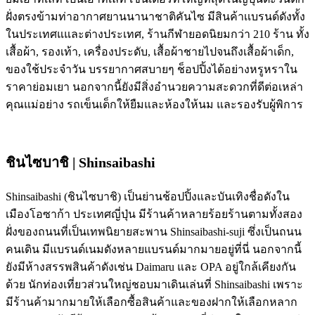
ฝั่งตรงข้ามท่าอากาศยานนานาชาติคันไซ มีสินค้าเเบรนด์ดังทั้ง
ในประเทศแและต่างประเทศ, ร้านกีฬายอดนิยมกว่า 210 ร้าน ทั้ง
เสื้อผ้า, รองเท้า, เครื่องประดับ, เสื้อผ้าชายไปจนถึงเสื้อผ้าเด็ก,
ของใช้ประจำวัน บรรยากาศสบายๆ ช็อปปิ้งได้อย่างหรูหราใน
ราคาย่อมเยา นอกจากนี้ยังมีสิ่งอำนวยความสะดวกที่ดีต่อเหล่า
คุณแม่อย่าง รถเข็นเด็กให้ยืมและห้องให้นม และรองรับผู้พิการ
ชินไซบาชิ | Shinsaibashi
Shinsaibashi (ชินไซบาชิ) เป็นย่านช้อปปิ้งและบันเทิงชื่อดังใน
เมืองโอซาก้า ประเทศญี่ปุ่น มีร้านค้าหลายร้อยร้านตามทั้งสอง
ฝั่งของถนนที่เป็นเทพนิยายสะพาน Shinsaibashi-suji ซึ่งเป็นถนน
คนเดิน มีแบรนด์เนมดังหลายแบรนด์มากมายอยู่ที่นี่ นอกจากนี้
ยังมีห้างสรรพสินค้าดังเช่น Daimaru และ OPA อยู่ใกล้เคียงกัน
ด้วย นักท่องเที่ยวส่วนใหญ่ชอบมาเดินเล่นที่ Shinsaibashi เพราะ
มีร้านค้ามากมายให้เลือกซื้อสินค้าและของฝากให้เลือกหลาก