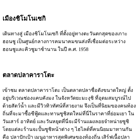
เมืองชิโมโนเซกิ
เดินทางสู่ เมืองชิโมโนเซกิ ที่ตั้งอยู่ทางตะวันตกสุดของเกาะ
ฮอนชู เป็นศูนย์กลางการคมนาคมขนส่งที่เชื่อมต่อระหว่าง
ฮอนชูและคิวชูมาช้านาน ในปี ค.ศ. 1958
ตลาดปลาคาราโตะ
เข้าชม ตลาดปลาคาราโตะ เป็นตลาดปลาชื่อดังขนาดใหญ่ ตั้ง
อยู่บริเวณช่องแคบคังมง ในจังหวัดยะมะงุชิ ที่อุดมสมบูรณ์ไป
ด้วยสัตว์น้ำ และมีวิวทิวทัศน์ที่สวยงาม จึงเป็นที่นิยมของคนท้อง
ถิ่นที่จะมาซื้อซีฟู้ดและทานซูชิสดใหม่ที่นี่ในราคาที่ย่อมเยา ใน
วันเสาร์ อาทิตย์ และวันหยุดที่นี่จะมีร้านแผงลอยจำหน่ายซูชิ
โดยแต่ละร้านจะปั้นซูชิหน้าต่าง ๆ ไฮไลต์ที่คนนิยมมาทานกัน
คือ ปลาปักเป้า เมนูอาหารสุดพิเศษของท้องถิ่น เสิร์ฟเนื้อปลา