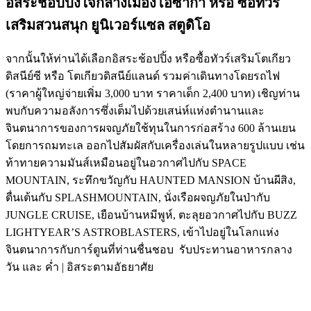
อิสระช้อปปิ้งใจกลางเมืองโอซาก้า หรือ ซื้อทัวร์
เสริมสวนสนุก ยูนิเวอร์แซล สตูดิโอ
จากนั้นให้ท่านได้เลือกอิสระช้อปปิ้ง หรือซื้อทัวร์เสริมโตเกียว
ดิสนีย์ซี หรือ โตเกียวดิสนีย์แลนด์ รวมค่าเดินทางโดยรถไฟ
(ราคาผู้ใหญ่จ่ายเพิ่ม 3,000 บาท ราคาเด็ก 2,400 บาท) เชิญท่าน
พบกับความอลังการซึ่งเต็มไปด้วยเสน่ห์แห่งตำนานและ
จินตนาการของการผจญภัยใช้ทุนในการก่อสร้าง 600 ล้านเยน
โดยการถมทะเล ออกไปสัมผัสกับเครื่องเล่นในหลายรูปแบบ เช่น
ท้าทายความมันส์เหมือนอยู่ในอวกาศไปกับ SPACE
MOUNTAIN, ระทึกขวัญกับ HAUNTED MANSION บ้านผีสิง,
ตื่นเต้นกับ SPLASHMOUNTAIN, นั่งเรือผจญภัยในป่ากับ
JUNGLE CRUISE, เยือนบ้านหมีพูห์, ตะลุยอวกาศไปกับ BUZZ
LIGHTYEAR’S ASTROBLASTERS, เข้าไปอยู่ในโลกแห่ง
จินตนาการกับการ์ตูนที่ท่านชื่นชอบ รับประทานอาหารกลาง
วัน และ ค่ำ | อิสระตามอัธยาศัย