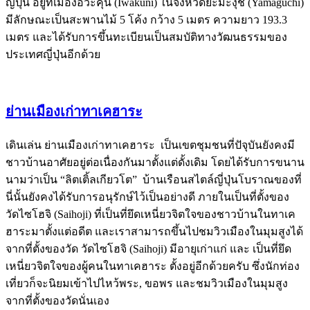
ญี่ปุ่น อยู่ที่เมืองอิวะคุนิ (Iwakuni) ในจังหวัดยะมะงุชิ (Yamaguchi)
มีลักษณะเป็นสะพานไม้ 5 โค้ง กว้าง 5 เมตร ความยาว 193.3
เมตร และได้รับการขึ้นทะเบียนเป็นสมบัติทางวัฒนธรรมของ
ประเทศญี่ปุ่นอีกด้วย
ย่านเมืองเก่าทาเคฮาระ
เดินเล่น ย่านเมืองเก่าทาเคฮาระ เป็นเขตชุมชนที่ปัจุบันยังคงมี
ชาวบ้านอาศัยอยู่ต่อเนื่องกันมาตั้งแต่ดั้งเดิม โดยได้รับการขนาน
นามว่าเป็น “ลิตเติ้ลเกียวโต” บ้านเรือนสไตล์ญี่ปุ่นโบราณของที่
นี่นั้นยังคงได้รับการอนุรักษ์ไว้เป็นอย่างดี ภายในเป็นที่ตั้งของ
วัดไซโฮจิ (Saihoji) ที่เป็นที่ยึดเหนี่ยวจิตใจของชาวบ้านในทาเค
ฮาระมาตั้งแต่อดีต และเราสามารถขึ้นไปชมวิวเมืองในมุมสูงได้
จากที่ตั้งของวัด วัดไซโฮจิ (Saihoji) มีอายุเก่าแก่ และ เป็นที่ยึด
เหนี่ยวจิตใจของผู้คนในทาเคฮาระ ตั้งอยู่อีกด้วยครับ ซึ่งนักท่อง
เที่ยวก็จะนิยมเข้าไปไหว้พระ, ขอพร และชมวิวเมืองในมุมสูง
จากที่ตั้งของวัดนั่นเอง