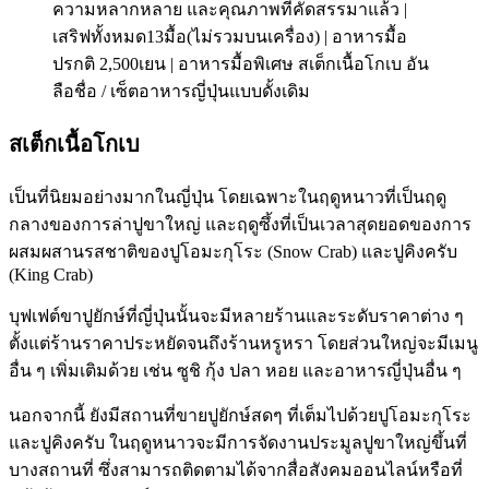
ความหลากหลาย และคุณภาพที่คัดสรรมาแล้ว |
เสริฟทั้งหมด13มื้อ(ไม่รวมบนเครื่อง) | อาหารมื้อ
ปรกติ 2,500เยน | อาหารมื้อพิเศษ สเต็กเนื้อโกเบ อัน
ลือชื่อ / เซ็ตอาหารญี่ปุ่นแบบดั้งเดิม
สเต็กเนื้อโกเบ
เป็นที่นิยมอย่างมากในญี่ปุ่น โดยเฉพาะในฤดูหนาวที่เป็นฤดู
กลางของการล่าปูขาใหญ่ และฤดูซึ้งที่เป็นเวลาสุดยอดของการ
ผสมผสานรสชาติของปูโอมะกุโระ (Snow Crab) และปูคิงครับ
(King Crab)
บุฟเฟต์ขาปูยักษ์ที่ญี่ปุ่นนั้นจะมีหลายร้านและระดับราคาต่าง ๆ
ตั้งแต่ร้านราคาประหยัดจนถึงร้านหรูหรา โดยส่วนใหญ่จะมีเมนู
อื่น ๆ เพิ่มเติมด้วย เช่น ซูชิ กุ้ง ปลา หอย และอาหารญี่ปุ่นอื่น ๆ
นอกจากนี้ ยังมีสถานที่ขายปูยักษ์สดๆ ที่เต็มไปด้วยปูโอมะกุโระ
และปูคิงครับ ในฤดูหนาวจะมีการจัดงานประมูลปูขาใหญ่ขึ้นที่
บางสถานที่ ซึ่งสามารถติดตามได้จากสื่อสังคมออนไลน์หรือที่