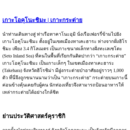
เกาะโอคุโนะชิมะ | เกาะกระต่าย
นำท่านเดินทางสู่ ท่าเรือทาคาโนะอุมิ นั่งเรือเฟอรรี่ข้ามไปยัง
เกาะโอคุโนะชิมะ ตั้งอยู่ในเขตเมืองทาเคะฮาระ ห่างจากฝั่งฮิโร
ชิมะ เพียง 3.4 กิโลเมตร เป็นเกาะขนาดเล็กทางฝั่งทะเลเซโตะ
(Seto Inland Sea) ที่คนในพื้นที่เรียกกันติดปากว่า “เกาะกระต่าย”
เกาะโอคุโนะชิมะ เป็นเกาะเล็กๆ ในเขตเมืองทาเคะฮาระ
(Takehara) จังหวัดฮิโรชิม่า มีฝูงกระต่ายป่าอาศัยอยู่ราวๆ 1,000
ตัว ที่นี่จึงถูกขนานนามว่าเป็น “เกาะกระต่าย” กระต่ายบนเกาะนี้
ค่อนข้างคุ้นเคยกับผู้คน นักท่องเที่ยวจึงสามารถป้อนอาหารให้
เหล่ากระต่ายได้อย่างใกล้ชิด
ย่านประวัติศาสตร์คุราชิกิ