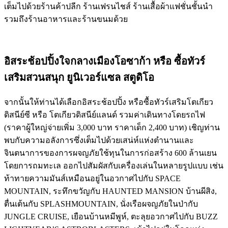
เต็มไปด้วยร้านค้าปลีก ร้านเฟรนไชส์ ร้านเสื้อผ้าแฟชั่นชั้นนำ
รวมถึงร้านอาหารและร้านขนมด้วย
อิสระช้อปปิ้งใจกลางเมืองโอซาก้า หรือ ซื้อทัวร์
เสริมสวนสนุก ยูนิเวอร์แซล สตูดิโอ
จากนั้นให้ท่านได้เลือกอิสระช้อปปิ้ง หรือซื้อทัวร์เสริมโตเกียว
ดิสนีย์ซี หรือ โตเกียวดิสนีย์แลนด์ รวมค่าเดินทางโดยรถไฟ
(ราคาผู้ใหญ่จ่ายเพิ่ม 3,000 บาท ราคาเด็ก 2,400 บาท) เชิญท่าน
พบกับความอลังการซึ่งเต็มไปด้วยเสน่ห์แห่งตำนานและ
จินตนาการของการผจญภัยใช้ทุนในการก่อสร้าง 600 ล้านเยน
โดยการถมทะเล ออกไปสัมผัสกับเครื่องเล่นในหลายรูปแบบ เช่น
ท้าทายความมันส์เหมือนอยู่ในอวกาศไปกับ SPACE
MOUNTAIN, ระทึกขวัญกับ HAUNTED MANSION บ้านผีสิง,
ตื่นเต้นกับ SPLASHMOUNTAIN, นั่งเรือผจญภัยในป่ากับ
JUNGLE CRUISE, เยือนบ้านหมีพูห์, ตะลุยอวกาศไปกับ BUZZ