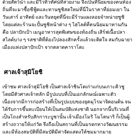
ด้วยสัตว์น้ำ และมีวิวทิวทัศน์ที่สวยงาม จึงเป็นที่นิยมของคนท้อง
ถิ่นที่จะมาซื้อซีฟู้ดและทานซูชิสดใหม่ที่นี่ในราคาที่ย่อมเยา ใน
วันเสาร์ อาทิตย์ และวันหยุดที่นี่จะมีร้านแผงลอยจำหน่ายซูชิ
โดยแต่ละร้านจะปั้นซูชิหน้าต่าง ๆ ไฮไลต์ที่คนนิยมมาทานกัน
คือ ปลาปักเป้า เมนูอาหารสุดพิเศษของท้องถิ่น เสิร์ฟเนื้อปลา
สไลด์บาง ๆ รสชาติที่ต้องไปลองสักครั้งแล้วจะติดใจ สมกับฉายา
เมืองแห่งปลาปักเป้า จากตลาดคาราโตะ
ศาลเจ้าสุมิโยชิ
เข้าชม ศาลเจ้าสุมิโยชิ เป็นศาลเจ้าชินโตเก่าแก่บนเกาะคิวชู
โดยมีตัวศาลเจ้าหลัก มีรูปแบบที่เป็นเอกลักษณ์เฉพาะตัว
เนื่องจากมีการก่อสร้างที่เป็นรูปแบบของยุคมุโรมาจิตอนต้น จน
ได้รับการขึ้นทะเบียนให้เป็นสมบัติแห่งชาติ นอกจากนี้บริเวณที่
เป็นโถงสำหรับสักการะบูชานั้น เจ้าเมืองโมริ โมโตนาริ ก็เป็นผู้
สร้างถวายให้แก่วัด จึงถือเป็นสถานที่เป็นมรดกทางวัฒนธรรม
และมีห้องสมบัติที่มีสมบัติมีค่าจัดแสดงให้ชมมากมาย