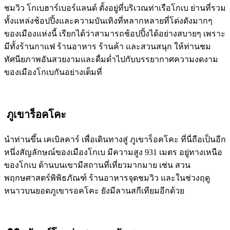
ชมวิว โกเบฮาร์เบอร์แลนด์ ตั้งอยู่ที่บริเวณท่าเรือโกเบ ย่านที่รวม
ทั้งแหล่งช้อปปิ้งและความบันเทิงที่หลากหลายที่โด่งดังมากๆ
ของเมืองแห่งนี้ เรียกได้ว่าสามารถช้อปปิ้งได้อย่างสบายๆ เพราะ
มีทั้งร้านกาแฟ ร้านอาหาร ร้านค้า และสวนสนุก ให้ท่านชม
ทัศนียภาพอันสวยงามและดื่มด่ำไปกับบรรยากาศความงดงาม
ของเมืองโกเบกันอย่างเต็มที่
ภูเขาร็อคโคะ
นำท่านขึ้น เคเบิลคาร์ เพื่อเดินทางสู่ ภูเขาร็อคโคะ ที่นี่ถือเป็นอีก
หนึ่งสัญลักษณ์ของเมืองโกเบ มีความสูง 931 เมตร อยู่ทางเหนือ
ของโกเบ ด้านบนเขามีสถานที่เที่ยวมากมาย เช่น สวน
พฤกษศาสตร์พิพิธภัณฑ์ ร้านอาหารจุดชมวิว และในช่วงฤดู
หนาวบนยอดภูเขารอคโคะ ยังมีลานสกีเทียมอีกด้วย