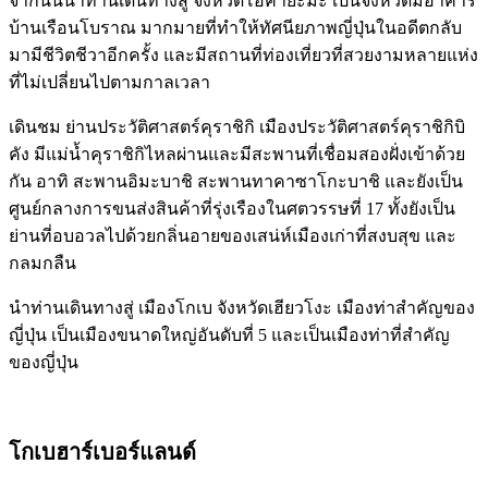
จากนั้นนำท่านเดินทางสู่ จังหวัดโอคายะมะ เป็นจังหวัดมีอาคาร
บ้านเรือนโบราณ มากมายที่ทำให้ทัศนียภาพญี่ปุ่นในอดีตกลับ
มามีชีวิตชีวาอีกครั้ง และมีสถานที่ท่องเที่ยวที่สวยงามหลายแห่ง
ที่ไม่เปลี่ยนไปตามกาลเวลา
เดินชม ย่านประวัติศาสตร์คุราชิกิ เมืองประวัติศาสตร์คุราชิกิบิ
คัง มีแม่น้ำคุราชิกิไหลผ่านและมีสะพานที่เชื่อมสองฝั่งเข้าด้วย
กัน อาทิ สะพานอิมะบาชิ สะพานทาคาซาโกะบาชิ และยังเป็น
ศูนย์กลางการขนส่งสินค้าที่รุ่งเรืองในศตวรรษที่ 17 ทั้งยังเป็น
ย่านที่อบอวลไปด้วยกลิ่นอายของเสน่ห์เมืองเก่าที่สงบสุข และ
กลมกลืน
นำท่านเดินทางสู่ เมืองโกเบ จังหวัดเฮียวโงะ เมืองท่าสำคัญของ
ญี่ปุ่น เป็นเมืองขนาดใหญ่อันดับที่ 5 และเป็นเมืองท่าที่สำคัญ
ของญี่ปุ่น
โกเบฮาร์เบอร์แลนด์