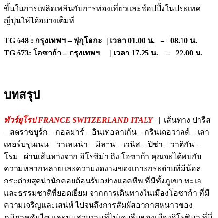
ขึ้นในการเพลิดเพลินกับการท่องเที่ยวและช้อปปิ้งในประเทศ
ญี่ปุ่นให้ได้อย่างเต็มที่
TG 648 : กรุงเทพฯ – ฟุกุโอกะ | เวลา 01.00 น. – 08.10 น.
TG 673: โอซาก้า – กรุงเทพฯ | เวลา 17.25 น. – 22.00 น.
บทสรุป
ทัวร์ยุโรป FRANCE SWITZERLAND ITALY
| เส้นทาง ปารีส
– สตราซบูร์ก – กอลมาร์ – อินเทอลาเก้น – กรินเดอวาลด์ – เลา
เทอร์บรุนเนน – วาเลนน่า – มิลาน – เวนิส – ปิซ่า – วาติกัน –
โรม ผ่านเส้นทางจาก ฮิโรซิม่า ถึง โอซาก้า คุณจะได้พบกับ
ความหลากหลายและความงดงามของเกาะกระต่ายที่มีน้อล
กระต่ายสุดน่านักคอยต้อนรับอย่างแอคทีพ ที่มีทั้งภูเขา ทะเล
และธรรมชาติที่ยอดเยี่ยม จากการเดินทางในเมืองโอซาก้า ที่มี
ความเจริญและเสน่ห์ ไปจนถึงการสัมผัสอากาศหนาวของ
ภูมิภาคคันไซ และมุมสวยงามที่ไม่เคยลืมของเมืองฮิโรซิมา ที่นี่