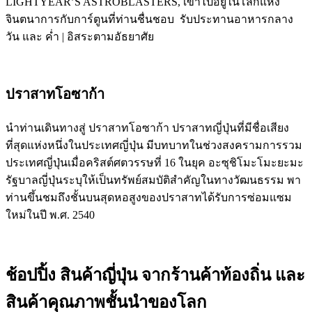
LIGHTYEAR’S ASTROBLASTERS, เข้าไปอยู่ในโลกแห่ง
จินตนาการกับการ์ตูนที่ท่านชื่นชอบ รับประทานอาหารกลาง
วัน และ ค่ำ | อิสระตามอัธยาศัย
ปราสาทโอซาก้า
นำท่านเดินทางสู่ ปราสาทโอซาก้า ปราสาทญี่ปุ่นที่มีชื่อเสียง
ที่สุดแห่งหนึ่งในประเทศญี่ปุ่น มีบทบาทในช่วงสงครามการรวม
ประเทศญี่ปุ่นเมื่อคริสต์ศตวรรษที่ 16 ในยุค อะซุชิโมะโมะยะมะ
รัฐบาลญี่ปุ่นระบุให้เป็นทรัพย์สมบัติสำคัญในทางวัฒนธรรม พา
ท่านขึ้นชมถึงชั้นบนสุดหอสูงของปราสาทได้รับการซ่อมแซม
ใหม่ในปี พ.ศ. 2540
ช้อปปิ้ง สินค้าญี่ปุ่น จากร้านค้าท้องถิ่น และ
สินค้าคุณภาพชั้นนำของโลก