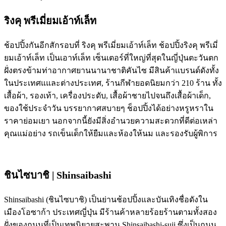
ริงคุ พรีเมี่ยมเอ้าท์เล็ท
ช้อปปิ้งกันอีกสักรอบที่ ริงคุ พรีเมี่ยมเอ้าท์เล็ท ช้อปปิ้งริงคุ พรีเมี่
ยมเอ้าท์เล็ท เป็นเอาท์เล็ท เซ็นเตอร์ที่ใหญ่ที่สุดในญี่ปุ่นตะวันตก
ฝั่งตรงข้ามท่าอากาศยานนานาชาติคันไซ มีสินค้าเเบรนด์ดังทั้ง
ในประเทศแและต่างประเทศ, ร้านกีฬายอดนิยมกว่า 210 ร้าน ทั้ง
เสื้อผ้า, รองเท้า, เครื่องประดับ, เสื้อผ้าชายไปจนถึงเสื้อผ้าเด็ก,
ของใช้ประจำวัน บรรยากาศสบายๆ ช็อปปิ้งได้อย่างหรูหราใน
ราคาย่อมเยา นอกจากนี้ยังมีสิ่งอำนวยความสะดวกที่ดีต่อเหล่า
คุณแม่อย่าง รถเข็นเด็กให้ยืมและห้องให้นม และรองรับผู้พิการ
ชินไซบาชิ | Shinsaibashi
Shinsaibashi (ชินไซบาชิ) เป็นย่านช้อปปิ้งและบันเทิงชื่อดังใน
เมืองโอซาก้า ประเทศญี่ปุ่น มีร้านค้าหลายร้อยร้านตามทั้งสอง
ฝั่งของถนนที่เป็นเทพนิยายสะพาน Shinsaibashi-suji ซึ่งเป็นถนน