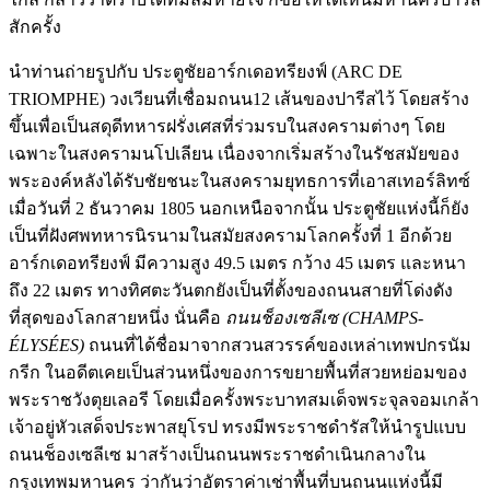
สักครั้ง
นำท่านถ่ายรูปกับ ประตูชัยอาร์กเดอทรียงฟ์ (ARC DE
TRIOMPHE) วงเวียนที่เชื่อมถนน12 เส้นของปารีสไว้ โดยสร้าง
ขึ้นเพื่อเป็นสดุดีทหารฝรั่งเศสที่ร่วมรบในสงครามต่างๆ โดย
เฉพาะในสงครามนโปเลียน เนื่องจากเริ่มสร้างในรัชสมัยของ
พระองค์หลังได้รับชัยชนะในสงครามยุทธการที่เอาสเทอร์ลิทซ์
เมื่อวันที่ 2 ธันวาคม 1805 นอกเหนือจากนั้น ประตูชัยแห่งนี้ก็ยัง
เป็นที่ฝังศพทหารนิรนามในสมัยสงครามโลกครั้งที่ 1 อีกด้วย
อาร์กเดอทรียงฟ์ มีความสูง 49.5 เมตร กว้าง 45 เมตร และหนา
ถึง 22 เมตร ทางทิศตะวันตกยังเป็นที่ตั้งของถนนสายที่โด่งดัง
ที่สุดของโลกสายหนึ่ง นั่นคือ
ถนนช็องเซลีเซ (
CHAMPS-
ÉLYSÉES)
ถนนที่ได้ชื่อมาจากสวนสวรรค์ของเหล่าเทพปกรนัม
กรีก ในอดีตเคยเป็นส่วนหนึ่งของการขยายพื้นที่สวยหย่อมของ
พระราชวังตุยเลอรี โดยเมื่อครั้งพระบาทสมเด็จพระจุลจอมเกล้า
เจ้าอยู่หัวเสด็จประพาสยุโรป ทรงมีพระราชดำรัสให้นำรูปแบบ
ถนนช็องเซลีเซ มาสร้างเป็นถนนพระราชดำเนินกลางใน
กรุงเทพมหานคร ว่ากันว่าอัตราค่าเช่าพื้นที่บนถนนแห่งนี้มี