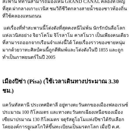
สะพาน ที่ท่านสามารถมองเห็น GRAND CANAL คลองที่ใหญ่
ที่สุด ผ่ากลางเกาะเวนิส ชมวิถีชีวิตกลางสายน้ำของชาวท้องถิ่น
ที่ใช้คลองแทนถนน
แต่เรื่องที่ทำสะพานนี้โด่งดังที่สุดคงหนีไม่พ้น นักรักบันลือโลก
แห่งเวนิสอย่าง จิอาโคโม จิโรลาโม คาสโนวา เป็นเพียงคนเดียว
ที่สามารถออกจากเรือนจำแห่งนี้ได้ โดยเรื่องราวของชายหนุ่ม
มากด้วยวาทะศิลป์คนนี้ถูกตีพิมพ์และโด่งดังในปี 1855 และถูก
ทำเป็นภาพยนตร์ในปี 2005
เมืองปิซ่า
(Pisa)
(ใช้เวลาเดินทางประมาณ 3.30
ชม.)
แคว้นทัสคานี ประเทศอิตาลี อยู่ทางตะวันตกของเมืองฟลอเรนซ์
ประมาณ 100 กิโลเมตร และทางตะวันตกเฉียงเหนือของเมือง
เซียนาปรมาณ 130 กิโลเมตร จตุรัสดูโอโมแห่งปิซาได้รับเลือก
โดยองค์การยูเนสโกให้ขึ้นทะเบียนเป็นมรดกโลก เมื่อปี ค.ศ.