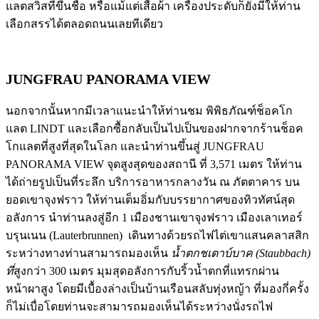
แลตสวิสที่ขึ้นชื่อ หรือแม้แต่เสื้อผ้า เครื่องประดับก็ยังมีให้ท่าน
เลือกสรรได้ตลอดถนนเลยทีเดียว
JUNGFRAU PANORAMA VIEW
นอกจากนั้นหากมีเวลาแนะนำให้ท่านชม พิพิธภัณฑ์ช็อคโก
แลต LINDT และเลือกซื้อกลับเป็นไปเป็นของฝากจากร้านช็อค
โกแลตที่สูงที่สุดในโลก และนำท่านขึ้นสู่ JUNGFRAU
PANORAMA VIEW จุดสูงสุดของสถานี ที่ 3,571 เมตร ให้ท่าน
ได้ถ่ายรูปเป็นที่ระลึก บริการอาหารกลางวัน ณ ภัตตาคาร บน
ยอดเขาจุงฟราว ให้ท่านเต็มอิ่มกับบรรยากาศของทิวทัศน์สุด
อลังการ นำท่านลงสู่อีก 1 เมืองชานเขาจุงฟราว เมืองเลาเทอร์
บรุนเนน (Lauterbrunnen) เดินทางด้วยรถไฟไต่เขาแสนคลาสสิก
ระหว่างทางท่านสามารถมองเห็น
น้ำตกชเตาบ์บาค (
Staubbach)
ที่
สูงกว่า 300 เมตร มุมสุดอลังการกับริ้วน้ำตกที่แทรกผ่าน
หน้าผาสูง โดยมีเบื้องล่างเป็นบ้านเรือนสลับทุ่งหญ้า ที่มองกี่ครั้ง
ก็ไม่เบื่อโดยท่านจะสามารถมองเห็นได้ระหว่างนั่งรถไฟ