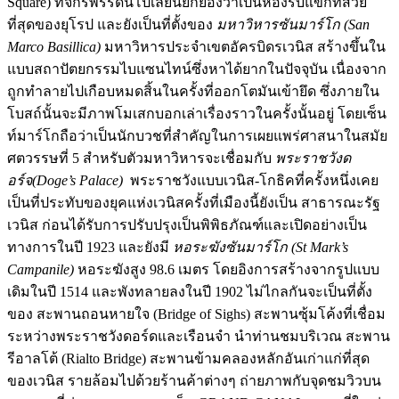
Square) ที่จักรพรรดินโปเลียนยกย่องว่าเป็นห้องรับแขกที่สวย
ที่สุดของยุโรป และยังเป็นที่ตั้งของ
มหาวิหารซันมาร์โก
(San
Marco Basillica)
มหาวิหารประจำเขตอัครบิดรเวนิส สร้างขึ้นใน
แบบสถาปัตยกรรมไบแซนไทน์ซึ่งหาได้ยากในปัจจุบัน เนื่องจาก
ถูกทำลายไปเกือบหมดสิ้นในครั้งที่ออกโตมันเข้ายึด ซึ่งภายใน
โบสถ์นั้นจะมีภาพโมเสกบอกเล่าเรื่องราวในครั้งนั้นอยู่ โดยเซ็น
ท์มาร์โกถือว่าเป็นนักบวชที่สำคัญในการเผยแพร่ศาสนาในสมัย
ศตวรรษที่ 5 สำหรับตัวมหาวิหารจะเชื่อมกับ
พระราชวังด
อร์จ
(Doge’s Palace)
พระราชวังแบบเวนิส-โกธิคที่ครั้งหนึ่งเคย
เป็นที่ประทับของยุคแห่งเวนิสครั้งที่เมืองนี้ยังเป็น สาธารณะรัฐ
เวนิส ก่อนได้รับการปรับปรุงเป็นพิพิธภัณฑ์และเปิดอย่างเป็น
ทางการในปี 1923 และยังมี
หอระฆังซันมาร์โก
(St Mark’s
Campanile)
หอระฆังสูง 98.6 เมตร โดยอิงการสร้างจากรูปแบบ
เดิมในปี 1514 และพังทลายลงในปี 1902 ไม่ไกลกันจะเป็นที่ตั้ง
ของ สะพานถอนหายใจ (Bridge of Sighs) สะพานซุ้มโค้งที่เชื่อม
ระหว่างพระราชวังดอร์ดและเรือนจำ นำท่านชมบริเวณ สะพาน
รีอาลโต้ (Rialto Bridge) สะพานข้ามคลองหลักอันเก่าแก่ที่สุด
ของเวนิส รายล้อมไปด้วยร้านค้าต่างๆ ถ่ายภาพกับจุดชมวิวบน