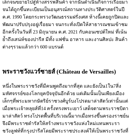
เล็กจนขยายไปสู่ห้างสรรพสินค้า จากนั้นดำเนินกิจการเรื่อยมา
จนได้ถูกขึ้นทะเบียนเป็นอนุสรณ์สถานทางประวัติศาสตร์ในปี
ค.ศ. 1990 โดยกระทรวงวัฒนธรรมฝรั่งเศส ห้างนี้เคยถูกปิดและ
พัฒนาปรับปรุงอยู่เรื่อยมา จนกระทั่งเปิดให้สาธารณชนเข้าชม
อีกครั้งในวันที่ 23 มิถุนายน ค.ศ. 2021 กับคอนเซปต์ใหม่ ที่เน้น
ย้ำถึงเสน่ห์ของปารีส มีทั้ง แฟชั่น อาหาร และงานศิลปะ สินค้า
ต่างๆรวมแล้วกว่า 600 แบรนด์
พระราชวังแวร์ซายส์ (Château de Versailles)
หนึ่งในพระราชวังที่มีคนพูดถึงมากที่สุด และยังเป็น1ใน7สิ่ง
มหัศจรรย์ของโลกยุคปัจจุบันอีกด้วย แต่เดิมนั้นเป็นเพียงเมือง
เล็กๆที่พระมหากษัตริย์ราชวงศ์บูร์บงโปรดมาล่าสัตว์เท่านั้นแต่
เมื่อพระเจ้าหลุยส์ที่14 ครั้งทรงพระเยาว์ เสด็จตามพระราชบิดา
มาล่าสัตว์ ทรงโปรดพื้นที่บริเวณนี้มากเมื่อทรงขึ้นครองราชย์น
จึงมีพระราชดำรัสให้สร้างพระราชวังแห่งใหม่แทนพระรา
ชวังลูฟท์ที่กรุงปารีสโดยมีพระราชประสงค์ให้เป็นพระราชวังที่