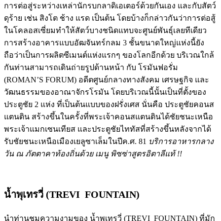
การต่อสู่ระหว่างเหล่านักรบกลาดิเอเตอร์ด้วยกันเอง และกับสัตว์
ดุร้าย เช่น สิงโต ช้าง แรด เป็นต้น โดยบ้างก็กล่าวกันว่าการต่อสู้
ในโคลอสเซี่ยมทำให้สัตว์บางชนิดแทบจะศูนย์พันธุ์เลยทีเดียว
การสร้างอาคารแบบอัฒจันทร์กลม 3 ชั้นขนาดใหญ่แห่งนี้ยัง
ถือว่าเป็นการผลิตซีเมนต์แห่งแรกๆ ของโลกอีกด้วย บริเวณใกล้
กันท่านสามารถเดินถ่ายรูปด้านหน้า กับ โรมันฟอรั่ม
(ROMAN’S FORUM) อดีตศูนย์กลางทางสังคม เศรษฐกิจ และ
วัฒนธรรมของอาณาจักรโรมัน โดยบริเวณนี้นั้นเป็นที่ตั้งของ
ประตูชัย 2 แห่ง ที่เป็นต้นแบบของฝรั่งเศส นั่นคือ ประตูชัยคอนส
แตนติน สร้างขึ้นในครั้งที่พระเจ้าคอนสแตนตินได้ชัยชนะเหนือ
พระเจ้าแมกเซนเทียส และประตูชัยไททัสที่สร้างขึ้นหลังจากได้
รับชัยชนะเหนือเมืองเยลูซาเล็มในปีค.ศ. 81
บริการอาหารกลาง
วัน ณ ภัตตาคาท้องถิ่นด้วย เมนู พิซซ่าสูตรอิตาลีแท้ !!
น้ำพุเทรวี่ (TREVI FOUNTAIN)
นำท่านชมความงามของ น้ำพุเทรวี่ (TREVI FOUNTAIN) ที่มัก