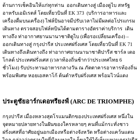
ด้านการเช็คอินให้แก่ทุกท่าน ออกเดินทางสู่ เมืองดูไบ สหรัฐ
อาหรับเอมิเรตส์ โดยเที่ยวบินที่ EK 373 (บริการอาหารและ
เครื่องดื่มบนเครื่อง) ไฟล์บินอาจมีปรับเวลาไม่มีผลต่อโปรแกรม
เดินทาง ตรวจสอบไฟล์ทบินได้ตามตารางอัตราค่าบริการ เดิน
ทางถึง ท่าอากาศยานนานาชาติดูไบ (เพื่อรอเปลี่ยนเครื่อง) –
ออกเดินทางสู่ กรุงปารีส ประเทศฝรั่งเศส โดยเที่ยวบินที่ EK 71
เดินทางถึงเดินทางถึง ท่าอากาศยานนานาชาติปารีส ชาร์ล เดอ
โกลด์ ประเทศฝรั่งเศส (เวลาท้องถิ่นช้ากว่าประเทศไทย 6
ชั่วโมง) รับประทานอาหารกลางวัน ณ ภัตตาคารอาหารท้องถิ่น
พร้อมพิเศษ หอยเอสคาโก้ ต้นตำหรับฝรั่งเศส พร้อมไวน์แดง
ประตูชัยอาร์กเดอทรียงฟ์ (ARC DE TRIOMPHE)
กรุงปารีส เมื่องหลวงสุดโรแมนติกของประเทศฝรั่งเศส หนึ่งใน
จุดหมายปลายทางในฝันของใครหลายๆ คนที่แม้กระทั่งชาว
ฝรั่งเศสที่อาศัยอยู่นอกเมืองหรือต่างจังหวัด หรือต่างแคว้นแดน
ไกล กล่าวว่าตราบใดที่มีลมหายใจ ก็ขอให้ได้เห็นมหานครปารีส