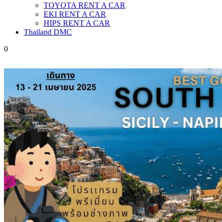
TOYOTA RENT A CAR
EKI RENT A CAR
HIPS RENT A CAR
Thailand DMC
0