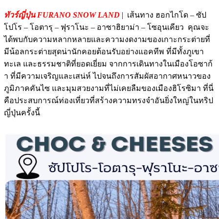
ทัวร์ญี่ปุ่น FURANO SNOW LAND
| เส้นทาง ฮอกไกโด – ซัป
โปโร – โอตารุ – ฟุราโนะ – อาซาฮิยาม่า – โซอุนเคียว คุณจะ
ได้พบกับความหลากหลายและความงดงามของเกาะกระต่ายที่
มีน้อลกระต่ายสุดน่านักคอยต้อนรับอย่างแอคทีพ ที่มีทั้งภูเขา
ทะเล และธรรมชาติที่ยอดเยี่ยม จากการเดินทางในเมืองโอซาก้
า ที่มีความเจริญและเสน่ห์ ไปจนถึงการสัมผัสอากาศหนาวของ
ภูมิภาคคันไซ และมุมสวยงามที่ไม่เคยลืมของเมืองฮิโรซิมา ที่นี่
คือประสบการณ์ท่องเที่ยวที่สร้างความทรงจำอันยิ่งใหญ่ในทริป
ญี่ปุ่นครั้งนี้