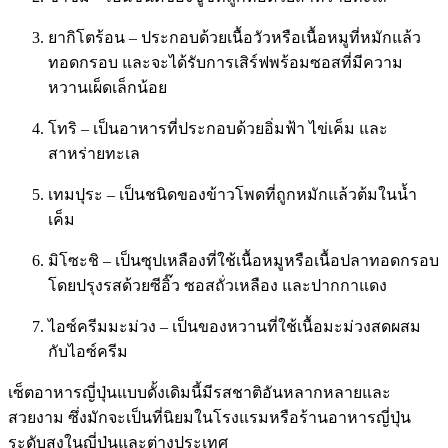
ยากิโตร้อน – ประกอบด้วยเนื้อวัวหรือเนื้อหมูที่หมักแล้ว
ทอดกรอบ และจะได้รับการเสิร์ฟพร้อมซอสที่มีความ
หวานเผ็ดเล็กน้อย
โทริ – เป็นอาหารที่ประกอบด้วยอิ่มฟ้า ไข่เค็ม และ
สาหร่ายทะเล
เทมปุระ – เป็นชนิดของข้าวโพดที่ถูกหมักแล้วต้มในน้ำ
เค็ม
มิโซะชิ – เป็นซุปเหลืองที่ใช้เนื้อหมูหรือเนื้อปลาทอดกรอบ
โดยปรุงรสด้วยซีอิ๊ว ซอสถั่วเหลือง และปากกาแดง
ไอซ์ครีมมะม่วง – เป็นของหวานที่ใช้เนื้อมะม่วงสดผสม
กับไอซ์ครีม
เซ็ตอาหารญี่ปุ่นแบบดั้งเดิมนี้มีรสชาติอันหลากหลายและ
สวยงาม ซึ่งมักจะเป็นที่นิยมในโรงแรมหรือร้านอาหารญี่ปุ่น
ระดับสูงในญี่ปุ่นและต่างประเทศ