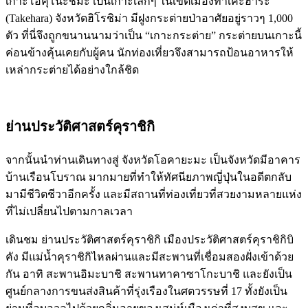
เกาะโอคุโนะชิมะ เป็นเกาะเล็กๆ ในเขตเมืองทาเคะฮาระ
(Takehara) จังหวัดฮิโรชิม่า มีฝูงกระต่ายป่าอาศัยอยู่ราวๆ 1,000
ตัว ที่นี่จึงถูกขนานนามว่าเป็น “เกาะกระต่าย” กระต่ายบนเกาะนี้
ค่อนข้างคุ้นเคยกับผู้คน นักท่องเที่ยวจึงสามารถป้อนอาหารให้
เหล่ากระต่ายได้อย่างใกล้ชิด
ย่านประวัติศาสตร์คุราชิกิ
จากนั้นนำท่านเดินทางสู่ จังหวัดโอคายะมะ เป็นจังหวัดมีอาคาร
บ้านเรือนโบราณ มากมายที่ทำให้ทัศนียภาพญี่ปุ่นในอดีตกลับ
มามีชีวิตชีวาอีกครั้ง และมีสถานที่ท่องเที่ยวที่สวยงามหลายแห่ง
ที่ไม่เปลี่ยนไปตามกาลเวลา
เดินชม ย่านประวัติศาสตร์คุราชิกิ เมืองประวัติศาสตร์คุราชิกิบิ
คัง มีแม่น้ำคุราชิกิไหลผ่านและมีสะพานที่เชื่อมสองฝั่งเข้าด้วย
กัน อาทิ สะพานอิมะบาชิ สะพานทาคาซาโกะบาชิ และยังเป็น
ศูนย์กลางการขนส่งสินค้าที่รุ่งเรืองในศตวรรษที่ 17 ทั้งยังเป็น