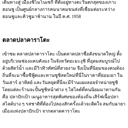
เดินทางสู่ เมืองชิโมโนเซกิ ที่ตั้งอยู่ทางตะวันตกสุดของเกาะ
ฮอนชู เป็นศูนย์กลางการคมนาคมขนส่งที่เชื่อมต่อระหว่าง
ฮอนชูและคิวชูมาช้านาน ในปี ค.ศ. 1958
ตลาดปลาคาราโตะ
เข้าชม ตลาดปลาคาราโตะ เป็นตลาดปลาชื่อดังขนาดใหญ่ ตั้ง
อยู่บริเวณช่องแคบคังมง ในจังหวัดยะมะงุชิ ที่อุดมสมบูรณ์ไป
ด้วยสัตว์น้ำ และมีวิวทิวทัศน์ที่สวยงาม จึงเป็นที่นิยมของคนท้อง
ถิ่นที่จะมาซื้อซีฟู้ดและทานซูชิสดใหม่ที่นี่ในราคาที่ย่อมเยา ใน
วันเสาร์ อาทิตย์ และวันหยุดที่นี่จะมีร้านแผงลอยจำหน่ายซูชิ
โดยแต่ละร้านจะปั้นซูชิหน้าต่าง ๆ ไฮไลต์ที่คนนิยมมาทานกัน
คือ ปลาปักเป้า เมนูอาหารสุดพิเศษของท้องถิ่น เสิร์ฟเนื้อปลา
สไลด์บาง ๆ รสชาติที่ต้องไปลองสักครั้งแล้วจะติดใจ สมกับฉายา
เมืองแห่งปลาปักเป้า จากตลาดคาราโตะ