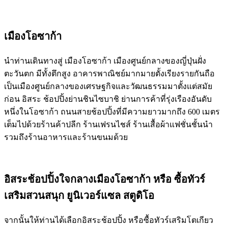
เมืองโอซาก้า
นำท่านเดินทางสู่ เมืองโอซาก้า เมืองศูนย์กลางของญี่ปุ่นฝั่ง
ตะวันตก มีทั้งตึกสูง อาคารพาณิชย์มากมายตั้งเรียงรายกันถือ
เป็นเมืองศูนย์กลางของเศรษฐกิจและวัฒนธรรมมาตั้งแต่สมัย
ก่อน อิสระ ช้อปปิ้งย่านชินไซบาชิ ย่านการค้าที่รุ่งเรืองอันดับ
หนึ่งในโอซาก้า ถนนสายช้อปปิ้งที่มีความยาวมากถึง 600 เมตร
เต็มไปด้วยร้านค้าปลีก ร้านเฟรนไชส์ ร้านเสื้อผ้าแฟชั่นชั้นนำ
รวมถึงร้านอาหารและร้านขนมด้วย
อิสระช้อปปิ้งใจกลางเมืองโอซาก้า หรือ ซื้อทัวร์
เสริมสวนสนุก ยูนิเวอร์แซล สตูดิโอ
จากนั้นให้ท่านได้เลือกอิสระช้อปปิ้ง หรือซื้อทัวร์เสริมโตเกียว