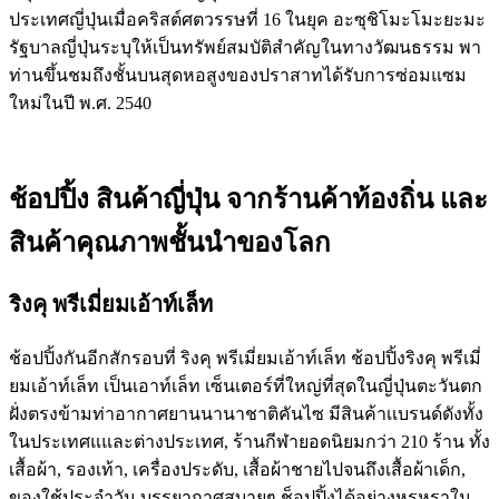
ประเทศญี่ปุ่นเมื่อคริสต์ศตวรรษที่ 16 ในยุค อะซุชิโมะโมะยะมะ
รัฐบาลญี่ปุ่นระบุให้เป็นทรัพย์สมบัติสำคัญในทางวัฒนธรรม พา
ท่านขึ้นชมถึงชั้นบนสุดหอสูงของปราสาทได้รับการซ่อมแซม
ใหม่ในปี พ.ศ. 2540
ช้อปปิ้ง สินค้าญี่ปุ่น จากร้านค้าท้องถิ่น และ
สินค้าคุณภาพชั้นนำของโลก
ริงคุ พรีเมี่ยมเอ้าท์เล็ท
ช้อปปิ้งกันอีกสักรอบที่ ริงคุ พรีเมี่ยมเอ้าท์เล็ท ช้อปปิ้งริงคุ พรีเมี่
ยมเอ้าท์เล็ท เป็นเอาท์เล็ท เซ็นเตอร์ที่ใหญ่ที่สุดในญี่ปุ่นตะวันตก
ฝั่งตรงข้ามท่าอากาศยานนานาชาติคันไซ มีสินค้าเเบรนด์ดังทั้ง
ในประเทศแและต่างประเทศ, ร้านกีฬายอดนิยมกว่า 210 ร้าน ทั้ง
เสื้อผ้า, รองเท้า, เครื่องประดับ, เสื้อผ้าชายไปจนถึงเสื้อผ้าเด็ก,
ของใช้ประจำวัน บรรยากาศสบายๆ ช็อปปิ้งได้อย่างหรูหราใน