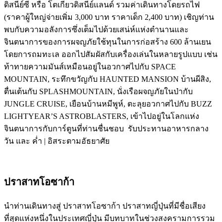
ดิสนีย์ซี หรือ โตเกียวดิสนีย์แลนด์ รวมค่าเดินทางโดยรถไฟ
(ราคาผู้ใหญ่จ่ายเพิ่ม 3,000 บาท ราคาเด็ก 2,400 บาท) เชิญท่าน
พบกับความอลังการซึ่งเต็มไปด้วยเสน่ห์แห่งตำนานและ
จินตนาการของการผจญภัยใช้ทุนในการก่อสร้าง 600 ล้านเยน
โดยการถมทะเล ออกไปสัมผัสกับเครื่องเล่นในหลายรูปแบบ เช่น
ท้าทายความมันส์เหมือนอยู่ในอวกาศไปกับ SPACE
MOUNTAIN, ระทึกขวัญกับ HAUNTED MANSION บ้านผีสิง,
ตื่นเต้นกับ SPLASHMOUNTAIN, นั่งเรือผจญภัยในป่ากับ
JUNGLE CRUISE, เยือนบ้านหมีพูห์, ตะลุยอวกาศไปกับ BUZZ
LIGHTYEAR’S ASTROBLASTERS, เข้าไปอยู่ในโลกแห่ง
จินตนาการกับการ์ตูนที่ท่านชื่นชอบ รับประทานอาหารกลาง
วัน และ ค่ำ | อิสระตามอัธยาศัย
ปราสาทโอซาก้า
นำท่านเดินทางสู่ ปราสาทโอซาก้า ปราสาทญี่ปุ่นที่มีชื่อเสียง
ที่สุดแห่งหนึ่งในประเทศญี่ปุ่น มีบทบาทในช่วงสงครามการรวม