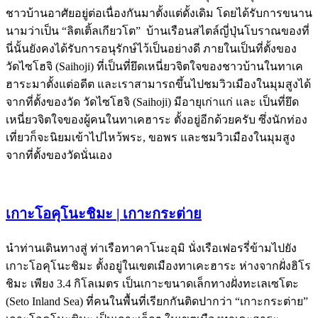
ชาวบ้านอาศัยอยู่ต่อเนื่องกันมาตั้งแต่ดั้งเดิม โดยได้รับการขนาน
นามว่าเป็น “ลิตเติ้ลเกียวโต” บ้านเรือนสไตล์ญี่ปุ่นโบราณของที่
นี่นั้นยังคงได้รับการอนุรักษ์ไว้เป็นอย่างดี ภายในเป็นที่ตั้งของ
วัดไซโฮจิ (Saihoji) ที่เป็นที่ยึดเหนี่ยวจิตใจของชาวบ้านในทาเค
ฮาระมาตั้งแต่อดีต และเราสามารถขึ้นไปชมวิวเมืองในมุมสูงได้
จากที่ตั้งของวัด วัดไซโฮจิ (Saihoji) มีอายุเก่าแก่ และ เป็นที่ยึด
เหนี่ยวจิตใจของผู้คนในทาเคฮาระ ตั้งอยู่อีกด้วยครับ ซึ่งนักท่อง
เที่ยวก็จะนิยมเข้าไปไหว้พระ, ขอพร และชมวิวเมืองในมุมสูง
จากที่ตั้งของวัดนั่นเอง
เกาะโอคุโนะชิมะ | เกาะกระต่าย
นำท่านเดินทางสู่ ท่าเรือทาคาโนะอุมิ นั่งเรือเฟอรรี่ข้ามไปยัง
เกาะโอคุโนะชิมะ ตั้งอยู่ในเขตเมืองทาเคะฮาระ ห่างจากฝั่งฮิโร
ชิมะ เพียง 3.4 กิโลเมตร เป็นเกาะขนาดเล็กทางฝั่งทะเลเซโตะ
(Seto Inland Sea) ที่คนในพื้นที่เรียกกันติดปากว่า “เกาะกระต่าย”