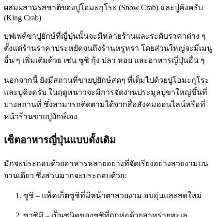
ผสมผสานรสชาติของปูโอมะกุโระ (Snow Crab) และปูคิงครับ
(King Crab)
บุฟเฟต์ขาปูยักษ์ที่ญี่ปุ่นนั้นจะมีหลายร้านและระดับราคาต่าง ๆ
ตั้งแต่ร้านราคาประหยัดจนถึงร้านหรูหรา โดยส่วนใหญ่จะมีเมนู
อื่น ๆ เพิ่มเติมด้วย เช่น ซูชิ กุ้ง ปลา หอย และอาหารญี่ปุ่นอื่น ๆ
นอกจากนี้ ยังมีสถานที่ขายปูยักษ์สดๆ ที่เต็มไปด้วยปูโอมะกุโระ
และปูคิงครับ ในฤดูหนาวจะมีการจัดงานประมูลปูขาใหญ่ขึ้นที่
บางสถานที่ ซึ่งสามารถติดตามได้จากสื่อสังคมออนไลน์หรือที่
หน้าร้านขายปูยักษ์เอง
เซ็ตอาหารญี่ปุ่นแบบดั้งเดิม
มักจะประกอบด้วยอาหารหลายอย่างที่จัดเรียงอย่างสวยงามบน
จานเดียว ซึ่งส่วนมากจะประกอบด้วย:
ซูชิ – แพ็คเก็ตซูชิที่มีหน้าตาสวยงาม อบอุ่นและสดใหม่
ซาชิมิ – เป็นชนิดของซูชิที่ถูกห่อด้วยสาหร่ายทะเล