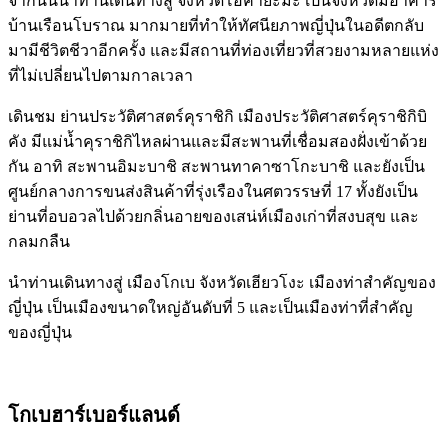
จากนั้นนำท่านเดินทางสู่ จังหวัดโอคายะมะ เป็นจังหวัดมีอาคาร
บ้านเรือนโบราณ มากมายที่ทำให้ทัศนียภาพญี่ปุ่นในอดีตกลับ
มามีชีวิตชีวาอีกครั้ง และมีสถานที่ท่องเที่ยวที่สวยงามหลายแห่ง
ที่ไม่เปลี่ยนไปตามกาลเวลา
เดินชม ย่านประวัติศาสตร์คุราชิกิ เมืองประวัติศาสตร์คุราชิกิบิ
คัง มีแม่น้ำคุราชิกิไหลผ่านและมีสะพานที่เชื่อมสองฝั่งเข้าด้วย
กัน อาทิ สะพานอิมะบาชิ สะพานทาคาซาโกะบาชิ และยังเป็น
ศูนย์กลางการขนส่งสินค้าที่รุ่งเรืองในศตวรรษที่ 17 ทั้งยังเป็น
ย่านที่อบอวลไปด้วยกลิ่นอายของเสน่ห์เมืองเก่าที่สงบสุข และ
กลมกลืน
นำท่านเดินทางสู่ เมืองโกเบ จังหวัดเฮียวโงะ เมืองท่าสำคัญของ
ญี่ปุ่น เป็นเมืองขนาดใหญ่อันดับที่ 5 และเป็นเมืองท่าที่สำคัญ
ของญี่ปุ่น
โกเบฮาร์เบอร์แลนด์