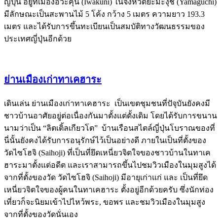
ญี่ปุ่น อยู่ที่เมืองอิวะคุนิ (Iwakuni) ในจังหวัดยะมะงุชิ (Yamaguchi)
มีลักษณะเป็นสะพานไม้ 5 โค้ง กว้าง 5 เมตร ความยาว 193.3
เมตร และได้รับการขึ้นทะเบียนเป็นสมบัติทางวัฒนธรรมของ
ประเทศญี่ปุ่นอีกด้วย
ย่านเมืองเก่าทาเคฮาระ
เดินเล่น ย่านเมืองเก่าทาเคฮาระ เป็นเขตชุมชนที่ปัจุบันยังคงมี
ชาวบ้านอาศัยอยู่ต่อเนื่องกันมาตั้งแต่ดั้งเดิม โดยได้รับการขนาน
นามว่าเป็น “ลิตเติ้ลเกียวโต” บ้านเรือนสไตล์ญี่ปุ่นโบราณของที่
นี่นั้นยังคงได้รับการอนุรักษ์ไว้เป็นอย่างดี ภายในเป็นที่ตั้งของ
วัดไซโฮจิ (Saihoji) ที่เป็นที่ยึดเหนี่ยวจิตใจของชาวบ้านในทาเค
ฮาระมาตั้งแต่อดีต และเราสามารถขึ้นไปชมวิวเมืองในมุมสูงได้
จากที่ตั้งของวัด วัดไซโฮจิ (Saihoji) มีอายุเก่าแก่ และ เป็นที่ยึด
เหนี่ยวจิตใจของผู้คนในทาเคฮาระ ตั้งอยู่อีกด้วยครับ ซึ่งนักท่อง
เที่ยวก็จะนิยมเข้าไปไหว้พระ, ขอพร และชมวิวเมืองในมุมสูง
จากที่ตั้งของวัดนั่นเอง