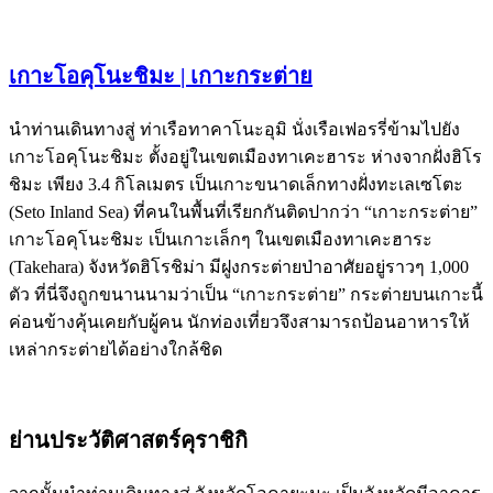
เกาะโอคุโนะชิมะ | เกาะกระต่าย
นำท่านเดินทางสู่ ท่าเรือทาคาโนะอุมิ นั่งเรือเฟอรรี่ข้ามไปยัง
เกาะโอคุโนะชิมะ ตั้งอยู่ในเขตเมืองทาเคะฮาระ ห่างจากฝั่งฮิโร
ชิมะ เพียง 3.4 กิโลเมตร เป็นเกาะขนาดเล็กทางฝั่งทะเลเซโตะ
(Seto Inland Sea) ที่คนในพื้นที่เรียกกันติดปากว่า “เกาะกระต่าย”
เกาะโอคุโนะชิมะ เป็นเกาะเล็กๆ ในเขตเมืองทาเคะฮาระ
(Takehara) จังหวัดฮิโรชิม่า มีฝูงกระต่ายป่าอาศัยอยู่ราวๆ 1,000
ตัว ที่นี่จึงถูกขนานนามว่าเป็น “เกาะกระต่าย” กระต่ายบนเกาะนี้
ค่อนข้างคุ้นเคยกับผู้คน นักท่องเที่ยวจึงสามารถป้อนอาหารให้
เหล่ากระต่ายได้อย่างใกล้ชิด
ย่านประวัติศาสตร์คุราชิกิ