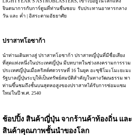
LIGHTYEAR’S ASTROBLASTERS, เข้าไปอยู่ในโลกแห่ง
จินตนาการกับการ์ตูนที่ท่านชื่นชอบ รับประทานอาหารกลาง
วัน และ ค่ำ | อิสระตามอัธยาศัย
ปราสาทโอซาก้า
นำท่านเดินทางสู่ ปราสาทโอซาก้า ปราสาทญี่ปุ่นที่มีชื่อเสียง
ที่สุดแห่งหนึ่งในประเทศญี่ปุ่น มีบทบาทในช่วงสงครามการรวม
ประเทศญี่ปุ่นเมื่อคริสต์ศตวรรษที่ 16 ในยุค อะซุชิโมะโมะยะมะ
รัฐบาลญี่ปุ่นระบุให้เป็นทรัพย์สมบัติสำคัญในทางวัฒนธรรม พา
ท่านขึ้นชมถึงชั้นบนสุดหอสูงของปราสาทได้รับการซ่อมแซม
ใหม่ในปี พ.ศ. 2540
ช้อปปิ้ง สินค้าญี่ปุ่น จากร้านค้าท้องถิ่น และ
สินค้าคุณภาพชั้นนำของโลก