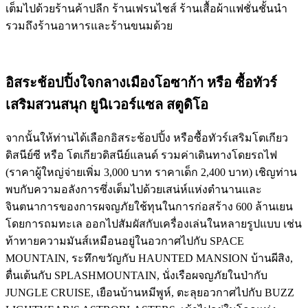
เต็มไปด้วยร้านค้าปลีก ร้านเฟรนไชส์ ร้านเสื้อผ้าแฟชั่นชั้นนำ
รวมถึงร้านอาหารและร้านขนมด้วย
อิสระช้อปปิ้งใจกลางเมืองโอซาก้า หรือ ซื้อทัวร์
เสริมสวนสนุก ยูนิเวอร์แซล สตูดิโอ
จากนั้นให้ท่านได้เลือกอิสระช้อปปิ้ง หรือซื้อทัวร์เสริมโตเกียว
ดิสนีย์ซี หรือ โตเกียวดิสนีย์แลนด์ รวมค่าเดินทางโดยรถไฟ
(ราคาผู้ใหญ่จ่ายเพิ่ม 3,000 บาท ราคาเด็ก 2,400 บาท) เชิญท่าน
พบกับความอลังการซึ่งเต็มไปด้วยเสน่ห์แห่งตำนานและ
จินตนาการของการผจญภัยใช้ทุนในการก่อสร้าง 600 ล้านเยน
โดยการถมทะเล ออกไปสัมผัสกับเครื่องเล่นในหลายรูปแบบ เช่น
ท้าทายความมันส์เหมือนอยู่ในอวกาศไปกับ SPACE
MOUNTAIN, ระทึกขวัญกับ HAUNTED MANSION บ้านผีสิง,
ตื่นเต้นกับ SPLASHMOUNTAIN, นั่งเรือผจญภัยในป่ากับ
JUNGLE CRUISE, เยือนบ้านหมีพูห์, ตะลุยอวกาศไปกับ BUZZ