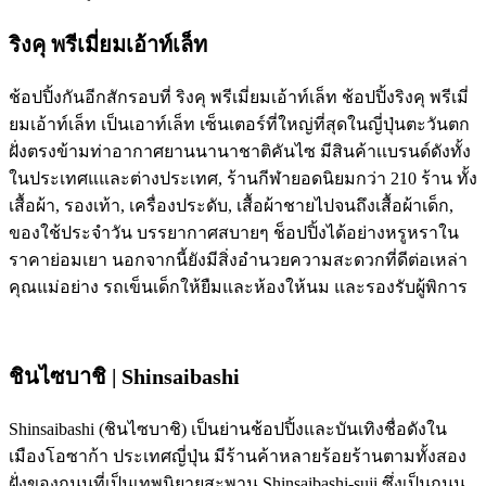
ริงคุ พรีเมี่ยมเอ้าท์เล็ท
ช้อปปิ้งกันอีกสักรอบที่ ริงคุ พรีเมี่ยมเอ้าท์เล็ท ช้อปปิ้งริงคุ พรีเมี่
ยมเอ้าท์เล็ท เป็นเอาท์เล็ท เซ็นเตอร์ที่ใหญ่ที่สุดในญี่ปุ่นตะวันตก
ฝั่งตรงข้ามท่าอากาศยานนานาชาติคันไซ มีสินค้าเเบรนด์ดังทั้ง
ในประเทศแและต่างประเทศ, ร้านกีฬายอดนิยมกว่า 210 ร้าน ทั้ง
เสื้อผ้า, รองเท้า, เครื่องประดับ, เสื้อผ้าชายไปจนถึงเสื้อผ้าเด็ก,
ของใช้ประจำวัน บรรยากาศสบายๆ ช็อปปิ้งได้อย่างหรูหราใน
ราคาย่อมเยา นอกจากนี้ยังมีสิ่งอำนวยความสะดวกที่ดีต่อเหล่า
คุณแม่อย่าง รถเข็นเด็กให้ยืมและห้องให้นม และรองรับผู้พิการ
ชินไซบาชิ | Shinsaibashi
Shinsaibashi (ชินไซบาชิ) เป็นย่านช้อปปิ้งและบันเทิงชื่อดังใน
เมืองโอซาก้า ประเทศญี่ปุ่น มีร้านค้าหลายร้อยร้านตามทั้งสอง
ฝั่งของถนนที่เป็นเทพนิยายสะพาน Shinsaibashi-suji ซึ่งเป็นถนน