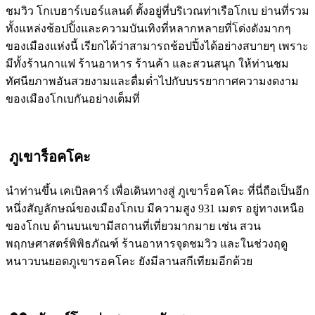
ชมวิว โกเบฮาร์เบอร์แลนด์ ตั้งอยู่ที่บริเวณท่าเรือโกเบ ย่านที่รวม
ทั้งแหล่งช้อปปิ้งและความบันเทิงที่หลากหลายที่โด่งดังมากๆ
ของเมืองแห่งนี้ เรียกได้ว่าสามารถช้อปปิ้งได้อย่างสบายๆ เพราะ
มีทั้งร้านกาแฟ ร้านอาหาร ร้านค้า และสวนสนุก ให้ท่านชม
ทัศนียภาพอันสวยงามและดื่มด่ำไปกับบรรยากาศความงดงาม
ของเมืองโกเบกันอย่างเต็มที่
ภูเขาร็อคโคะ
นำท่านขึ้น เคเบิลคาร์ เพื่อเดินทางสู่ ภูเขาร็อคโคะ ที่นี่ถือเป็นอีก
หนึ่งสัญลักษณ์ของเมืองโกเบ มีความสูง 931 เมตร อยู่ทางเหนือ
ของโกเบ ด้านบนเขามีสถานที่เที่ยวมากมาย เช่น สวน
พฤกษศาสตร์พิพิธภัณฑ์ ร้านอาหารจุดชมวิว และในช่วงฤดู
หนาวบนยอดภูเขารอคโคะ ยังมีลานสกีเทียมอีกด้วย