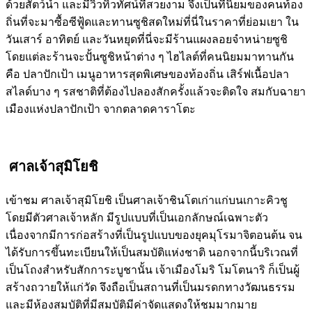
ด้วยสัตว์น้ำ และมีวิวทิวทัศน์ที่สวยงาม จึงเป็นที่นิยมของคนท้อง
ถิ่นที่จะมาซื้อซีฟู้ดและทานซูชิสดใหม่ที่นี่ในราคาที่ย่อมเยา ใน
วันเสาร์ อาทิตย์ และวันหยุดที่นี่จะมีร้านแผงลอยจำหน่ายซูชิ
โดยแต่ละร้านจะปั้นซูชิหน้าต่าง ๆ ไฮไลต์ที่คนนิยมมาทานกัน
คือ ปลาปักเป้า เมนูอาหารสุดพิเศษของท้องถิ่น เสิร์ฟเนื้อปลา
สไลด์บาง ๆ รสชาติที่ต้องไปลองสักครั้งแล้วจะติดใจ สมกับฉายา
เมืองแห่งปลาปักเป้า จากตลาดคาราโตะ
ศาลเจ้าสุมิโยชิ
เข้าชม ศาลเจ้าสุมิโยชิ เป็นศาลเจ้าชินโตเก่าแก่บนเกาะคิวชู
โดยมีตัวศาลเจ้าหลัก มีรูปแบบที่เป็นเอกลักษณ์เฉพาะตัว
เนื่องจากมีการก่อสร้างที่เป็นรูปแบบของยุคมุโรมาจิตอนต้น จน
ได้รับการขึ้นทะเบียนให้เป็นสมบัติแห่งชาติ นอกจากนี้บริเวณที่
เป็นโถงสำหรับสักการะบูชานั้น เจ้าเมืองโมริ โมโตนาริ ก็เป็นผู้
สร้างถวายให้แก่วัด จึงถือเป็นสถานที่เป็นมรดกทางวัฒนธรรม
และมีห้องสมบัติที่มีสมบัติมีค่าจัดแสดงให้ชมมากมาย