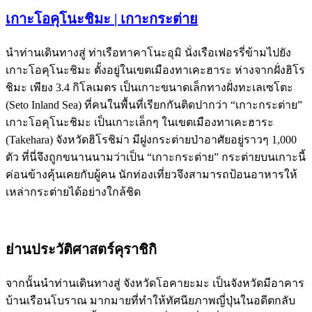
เกาะโอคุโนะชิมะ | เกาะกระต่าย
นำท่านเดินทางสู่ ท่าเรือทาคาโนะอุมิ นั่งเรือเฟอรรี่ข้ามไปยัง
เกาะโอคุโนะชิมะ ตั้งอยู่ในเขตเมืองทาเคะฮาระ ห่างจากฝั่งฮิโร
ชิมะ เพียง 3.4 กิโลเมตร เป็นเกาะขนาดเล็กทางฝั่งทะเลเซโตะ
(Seto Inland Sea) ที่คนในพื้นที่เรียกกันติดปากว่า “เกาะกระต่าย”
เกาะโอคุโนะชิมะ เป็นเกาะเล็กๆ ในเขตเมืองทาเคะฮาระ
(Takehara) จังหวัดฮิโรชิม่า มีฝูงกระต่ายป่าอาศัยอยู่ราวๆ 1,000
ตัว ที่นี่จึงถูกขนานนามว่าเป็น “เกาะกระต่าย” กระต่ายบนเกาะนี้
ค่อนข้างคุ้นเคยกับผู้คน นักท่องเที่ยวจึงสามารถป้อนอาหารให้
เหล่ากระต่ายได้อย่างใกล้ชิด
ย่านประวัติศาสตร์คุราชิกิ
จากนั้นนำท่านเดินทางสู่ จังหวัดโอคายะมะ เป็นจังหวัดมีอาคาร
บ้านเรือนโบราณ มากมายที่ทำให้ทัศนียภาพญี่ปุ่นในอดีตกลับ