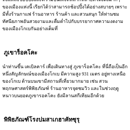
ของเมืองแห่งนี้ เรียกได้ว่าสามารถช้อปปิ้งได้อย่างสบายๆ เพราะ
มีทั้งร้านกาแฟ ร้านอาหาร ร้านค้า และสวนสนุก ให้ท่านชม
ทัศนียภาพอันสวยงามและดื่มด่ำไปกับบรรยากาศความงดงาม
ของเมืองโกเบกันอย่างเต็มที่
ภูเขาร็อคโคะ
นำท่านขึ้น เคเบิลคาร์ เพื่อเดินทางสู่ ภูเขาร็อคโคะ ที่นี่ถือเป็นอีก
หนึ่งสัญลักษณ์ของเมืองโกเบ มีความสูง 931 เมตร อยู่ทางเหนือ
ของโกเบ ด้านบนเขามีสถานที่เที่ยวมากมาย เช่น สวน
พฤกษศาสตร์พิพิธภัณฑ์ ร้านอาหารจุดชมวิว และในช่วงฤดู
หนาวบนยอดภูเขารอคโคะ ยังมีลานสกีเทียมอีกด้วย
พิพิธภัณฑ์โรงบ่มสาเกฮาคัทซุรุ