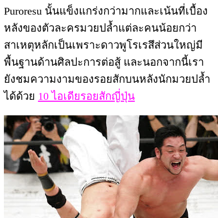
Puroresu นั้นแข็งแกร่งกว่ามากและเน้นที่เบื้อง
หลังของตัวละครมวยปล้ำแต่ละคนน้อยกว่า
สาเหตุหลักเป็นเพราะดาวพูโรเรสึส่วนใหญ่มี
พื้นฐานด้านศิลปะการต่อสู้ และนอกจากนี้เรา
ยังชมความงามของรอยสักบนหลังนักมวยปล้ำ
ได้ด้วย
10 ไอเดียรอยสักญี่ปุ่น