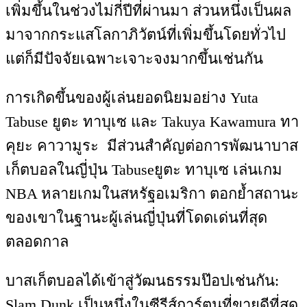
เพิ่มขึ้นในช่วงไม่กี่ปีที่ผ่านมา ส่วนหนึ่งเป็นผล
มาจากกระแสโลกาภิวัตน์ที่เพิ่มขึ้นโดยทั่วไป
แต่ก็มีปัจจัยเฉพาะเจาะจงมากขึ้นเช่นกัน
การเกิดขึ้นของผู้เล่นยอดนิยมอย่าง Yuta
Tabuse ยูตะ ทาบุเซ และ Takuya Kawamura ทา
คุยะ คาวามูระ มีส่วนสำคัญต่อการพัฒนาบาส
เก็ตบอลในญี่ปุ่น Tabuseยูตะ ทาบุเซ เล่นเกม
NBA หลายเกมในสหรัฐอเมริกา ตอกย้ำสถานะ
ของเขาในฐานะผู้เล่นญี่ปุ่นที่โดดเด่นที่สุด
ตลอดกาล
บาสเก็ตบอลได้เข้าสู่วัฒนธรรมป๊อปเช่นกัน:
Slam Dunk เป็นหนึ่งในซีรีส์การ์ตูนที่ขายดีที่สุด