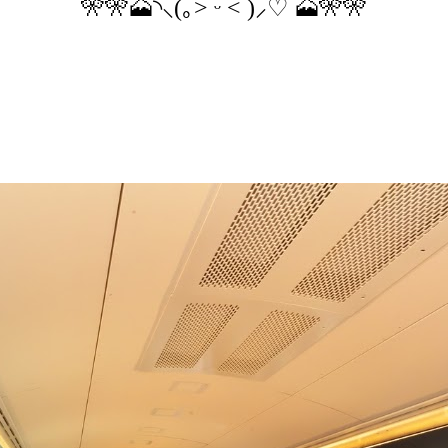
🎌🎌🗻◝⸜(｡˃ ᵕ ˂ )⸝♡ 🗻🎌🎌