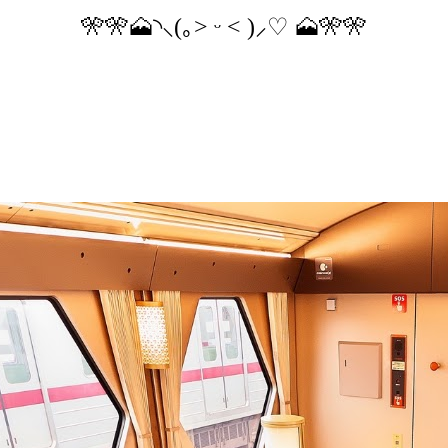
🎌🎌🗻◝⸜(｡˃ ᵕ ˂ )⸝♡ 🗻🎌🎌