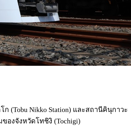
กโก (Tobu Nikko Station) และสถานีคินุกาวะ
มของจังหวัดโทชิงิ (Tochigi)