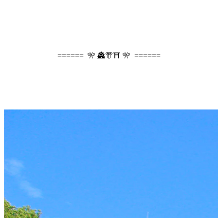
====== 🎌 🏯👘⛩️ 🎌 ======