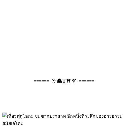
====== 🎌 🏯👘⛩️ 🎌 ======