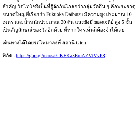
สำคัญ วัดโทโชจิเป็นที่รู้จักกันไกลกว่ากลุ่มวัดอื่น ๆ คือพระธาตุ
ขนาดใหญ่ที่เรียกว่า Fukuoka Daibutsu มีความสูงประมาณ 10
เมตร และน้ำหนักประมาณ 30 ตัน และยังมี ยอดเจดีย์ สูง 5 ชั้น
เป็นสัญลักษณ์ของวัดอีกด้วย ที่หากใครเห็นก็ต้องจำได้เลย
เดินทางได้โดยรถไฟมาลงที่ สถานี Gion
พิกัด :
https://goo.gl/maps/sCKFKa3EmAZVtVvP8