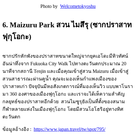
Photo by
Welcometokyoshu
6. Maizuru Park สวน ไมสึรุ (ซากปราสาท
ฟุกุโอกะ)
ซากปรักหักพังของปราสาทขนาดใหญ่จากยุคเอโดะมีทิวทัศน์
อันน่าทึ่ง
จาก Fukuoka City Walk ไปทางตะวันตกประมาณ 20
นาทีจากสถานี Tenjin และเมื่อคุณเข้าสู่สวน Maizuru เมื่อเข้าสู่
สวนสาธารณะผ่านคูน้ำ คุณจะมองเห็นกำแพงเมืองของ
ปราสาทเก่า ปัจจุบันมีหอสังเกตการณ์ที่มองเห็นวิว แบบพาโนรา
มา 360 องศาของเมืองฟุกุโอกะ และเราจะได้เห็ความสำคัญ
กลยุทธ์ของปราสาทอีกด้วย สวนไมซูรุยังเป็นที่ตั้งของสนาม
กีฬาหลายแห่งในเมืองฟุกุโอกะ โดยมีสวนโอโฮริอยู่ทางทิศ
ตะวันตก
ข้อมูลอ้างอิง :
https://www.japan.travel/tw/spot/795/