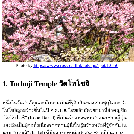
Photo by
https://www.crossroadfukuoka.jp/spot/12556
1. Tochoji Temple วัดโทโชจิ
หนึ่งในวัดสำคัญและมีความเป็นที่รู้จักกันของชาวฟุกุโอกะ วัด
โทโชจิถูกสร้างขึ้นในปี ค.ศ. 806 โดยเจ้าอัครชายาที่สำคัญชื่อ
“โคโบไดชิ” (Kobo Daishi) ที่เป็นเจ้าแห่งพุทธศาสนาชาวญี่ปุ่น
และถือเป็นผู้ก่อตั้งเนื่องจากท่านผู้นี้เป็นผู้สร้างหรือที่รู้จักกันใน
นาม “คูคะจิ” (Kukai) ที่มีผลกระทบต่อศาสนาชาวญี่ปุ่นอย่าง