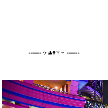
====== 🎌 🏯👘⛩️ 🎌 ======