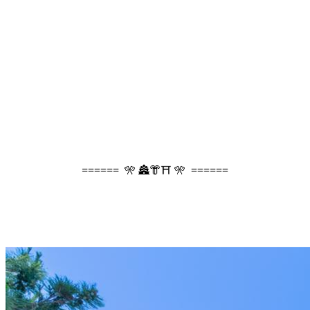
====== 🎌 🏯👘⛩️ 🎌 ======