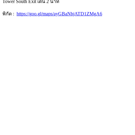
Tower South Exit เดิน 2 นาที
พิกัด :
https://goo.gl/maps/ayGBaNhjATD1ZMgA6