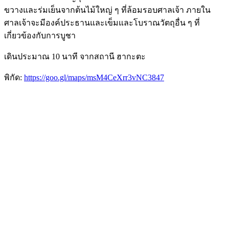
ขวางและร่มเย็นจากต้นไม้ใหญ่ ๆ ที่ล้อมรอบศาลเจ้า ภายใน
ศาลเจ้าจะมีองค์ประธานและเข็มและโบราณวัตถุอื่น ๆ ที่
เกี่ยวข้องกับการบูชา
เดินประมาณ 10 นาที จากสถานี ฮากะตะ
พิกัด:
https://goo.gl/maps/msM4CeXrr3vNC3847