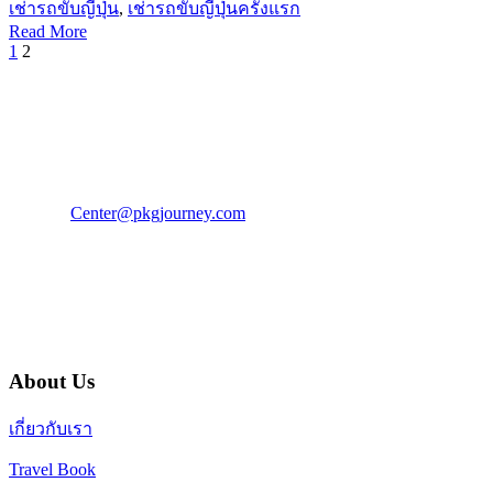
เช่ารถขับญี่ปุ่น
,
เช่ารถขับญี่ปุ่นครั้งแรก
Read More
1
2
PKG JOURNEY
โทร : 02 676 3303 / 02 003 4883
แฟ็กซ์ : 02 003 4880
E-Mail :
Center@pkgjourney.com
บริษัท พีเคจี เจอร์นีย์ไลน์ จำกัด
32/249 แจ้งวัฒนะ ปากเกร็ด นนทบุรี 11120
About Us
เกี่ยวกับเรา
Travel Book