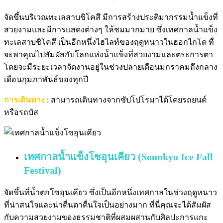
จัดขึ้นบริเวณทะเลสาบชิโคสึ มีการสร้างประติมากรรมน้ำแข็งที่
สวยงามและมีการแสดงต่างๆ ให้ชมมากมาย ซึ่งเทศกาลน้ำแข็ง
ทะเลสาบชิโคสึ เป็นอีกหนึ่งไฮไลท์ของฤดูหนาวในฮอกไกโด ที่
จะพาคุณไปสัมผัสกับโลกแห่งน้ำแข็งที่สวยงามและตระการตา
โดยจะมีระยะเวลาจัดงานอยู่ในช่วงปลายเดือนมกราคมถึงกลาง
เดือนกุมภาพันธ์ของทุกปี
การเดินทาง
: สามารถเดินทางจากซัปโปโรมาได้โดยรถยนต์
หรือรถบัส
เทศกาลน้ำแข็งโซอุนเคียว (Sounkyo Ice Fall
Festival)
จัดขึ้นที่น้ำตกโซอุนเคียว ซึ่งเป็นอีกหนึ่งเทศกาลในช่วงฤดูหนาว
ที่น่าสนใจและน่าตื่นตาตื่นใจเป็นอย่างมาก ที่นี่คุณจะได้สัมผัส
กับความสวยงามของธรรมชาติที่ผสมผสานกับศิลปะการแกะ