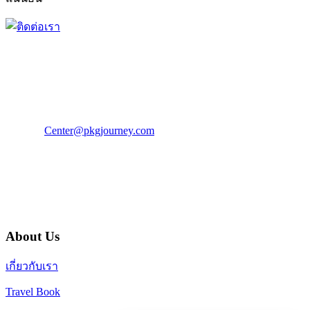
PKG JOURNEY
โทร : 02 676 3303 / 02 003 4883
แฟ็กซ์ : 02 003 4880
E-Mail :
Center@pkgjourney.com
บริษัท พีเคจี เจอร์นีย์ไลน์ จำกัด
32/249 แจ้งวัฒนะ ปากเกร็ด นนทบุรี 11120
About Us
เกี่ยวกับเรา
Travel Book