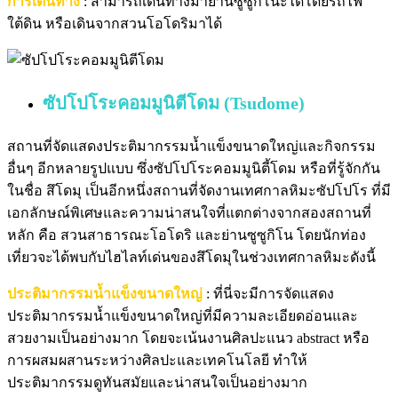
การเดินทาง
: สามารถเดินทางมาย่านซูซูกิโนะได้โดยรถไฟ
ใต้ดิน หรือเดินจากสวนโอโดริมาได้
ซัปโปโระคอมมูนิตีโดม (Tsudome)
สถานที่จัดแสดงประติมากรรมน้ำแข็งขนาดใหญ่และกิจกรรม
อื่นๆ อีกหลายรูปแบบ ซึ่งซัปโปโระคอมมูนิตี้โดม หรือที่รู้จักกัน
ในชื่อ สึโดมุ เป็นอีกหนึ่งสถานที่จัดงานเทศกาลหิมะซัปโปโร ที่มี
เอกลักษณ์พิเศษและความน่าสนใจที่แตกต่างจากสองสถานที่
หลัก คือ สวนสาธารณะโอโดริ และย่านซูซูกิโน โดยนักท่อง
เที่ยวจะได้พบกับไฮไลท์เด่นของสึโดมุในช่วงเทศกาลหิมะดังนี้
ประติมากรรมน้ำแข็งขนาดใหญ่
: ที่นี่จะมีการจัดแสดง
ประติมากรรมน้ำแข็งขนาดใหญ่ที่มีความละเอียดอ่อนและ
สวยงามเป็นอย่างมาก โดยจะเน้นงานศิลปะแนว abstract หรือ
การผสมผสานระหว่างศิลปะและเทคโนโลยี ทำให้
ประติมากรรมดูทันสมัยและน่าสนใจเป็นอย่างมาก