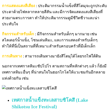
การแสดงแสงสีเสียง
: ประติมากรรมน้ำแข็งที่สึโดมุจะถูกประดับ
ประดาด้วยไฟหลากหลายสีสัน และมีการจัดแสดงแสงสีเสียงที่
สวยงามตระการตา ทำให้ประติมากรรมดูมีชีวิตชีวาและน่า
ประทับใจ
กิจกรรมสำหรับเด็ก
: มีกิจกรรมสำหรับเด็กๆ มากมาย เช่น
สไลเดอร์น้ำแข็ง, โซนเล่นหิมะ, และการแสดงสำหรับเด็กๆ
ทำให้ที่นี่เป็นสถานที่ที่เหมาะสำหรับครอบครัวที่มีเด็กเล็ก
การเดินทาง
: สามารถเดินทางมายังสึโดมุได้โดยรถไฟใต้ดิน
นอกจากเทศกาลหิมะซัปโปโร ตามสถานที่หลักต่างๆ แล้ว ก็ยังมี
เทศกาลหิมะอื่นๆ ที่น่าสนใจในฮอกไกโดให้แวะชมกันอีกหลาย
แห่งด้วยกัน เช่น
เทศกาลน้ำแข็งทะเลสาบชิโคสึ (Lake
Shikotsu Ice Festival)