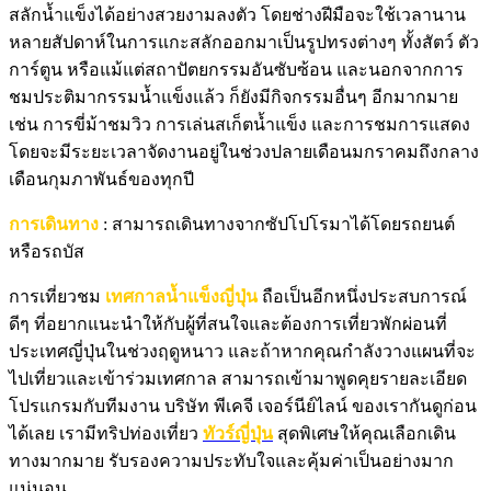
สลักน้ำแข็งได้อย่างสวยงามลงตัว โดยช่างฝีมือจะใช้เวลานาน
หลายสัปดาห์ในการแกะสลักออกมาเป็นรูปทรงต่างๆ ทั้งสัตว์ ตัว
การ์ตูน หรือแม้แต่สถาปัตยกรรมอันซับซ้อน และนอกจากการ
ชมประติมากรรมน้ำแข็งแล้ว ก็ยังมีกิจกรรมอื่นๆ อีกมากมาย
เช่น การขี่ม้าชมวิว การเล่นสเก็ตน้ำแข็ง และการชมการแสดง
โดยจะมีระยะเวลาจัดงานอยู่ในช่วงปลายเดือนมกราคมถึงกลาง
เดือนกุมภาพันธ์ของทุกปี
การเดินทาง
: สามารถเดินทางจากซัปโปโรมาได้โดยรถยนต์
หรือรถบัส
การเที่ยวชม
เทศกาลน้ำแข็งญี่ปุ่น
ถือเป็นอีกหนึ่งประสบการณ์
ดีๆ ที่อยากแนะนำให้กับผู้ที่สนใจและต้องการเที่ยวพักผ่อนที่
ประเทศญี่ปุ่นในช่วงฤดูหนาว และถ้าหากคุณกำลังวางแผนที่จะ
ไปเที่ยวและเข้าร่วมเทศกาล สามารถเข้ามาพูดคุยรายละเอียด
โปรแกรมกับทีมงาน บริษัท พีเคจี เจอร์นีย์ไลน์ ของเรากันดูก่อน
ได้เลย เรามีทริปท่องเที่ยว
ทัวร์ญี่ปุ่น
สุดพิเศษให้คุณเลือกเดิน
ทางมากมาย รับรองความประทับใจและคุ้มค่าเป็นอย่างมาก
แน่นอน