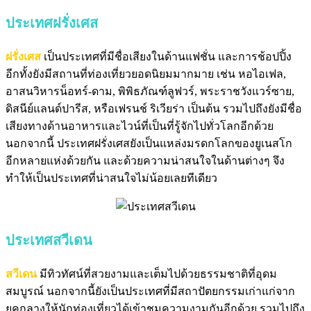
ประเทศฝรั่งเศส
ฝรั่งเศส
เป็นประเทศที่มีชื่อเสียงในด้านแฟชั่น และการช้อปปิ้ง
อีกทั้งยังมีสถานที่ท่องเที่ยวยอดนิยมมากมาย
เช่น
หอไอเฟล,
อาสนวิหารน็อทร์-ดาม, พิพิธภัณฑ์ลูฟวร์, พระราชวังแวร์ซาย,
ดิสนีย์แลนด์ปารีส, หรือเฟรนช์ ริเวียร่า เป็นต้น
รวมไปถึงยังมีชื่อ
เสียงทางด้านอาหารและไวน์ที่เป็นที่รู้จักไปทั่วโลกอีกด้วย
นอกจากนี้ ประเทศฝรั่งเศสยังเป็นแหล่งมรดกโลกของยูเนสโก
อีกหลายแห่งด้วยกัน
และด้วยความน่าสนใจในด้านต่างๆ จึง
ทำให้เป็นประเทศที่น่าสนใจไม่น้อยเลยทีเดียว
ประเทศสวีเดน
สวีเดน
มีทิวทัศน์ที่สวยงาม
และเต็มไปด้วยธรรมชาติที่อุดม
สมบูรณ์
นอกจากนี้ยังเป็นประเทศที่มีสถาปัตยกรรมเก่าแก่จาก
ยุคกลาง
ให้นักท่องเที่ยวได้เข้าชมความงามกันอีกด้วย
รวมไปถึง