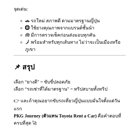
จุดเด่น:
🚗 รถใหม่ สภาพดี ตามมาตรฐานญี่ปุ่น
🛞 ใช้ยางคุณภาพจากแบรนด์ชั้นนำ
🧰 มีการตรวจเช็คก่อนส่งมอบทุกคัน
🗾 พร้อมสำหรับทุกเส้นทาง ไม่ว่าจะเป็นเมืองหรือ
ภูเขา
📌 สรุป
เลือก “ยางดี” = ขับขี่ปลอดภัย
เลือก “รถเช่าที่ได้มาตรฐาน” = ทริปสบายทั้งทริป
👉 และถ้าคุณอยากขับรถเที่ยวญี่ปุ่นแบบมั่นใจตั้งแต่วัน
แรก
PKG Journey (ตัวแทน Toyota Rent a Car)
คือคำตอบที่
ครบที่สุด 🚀