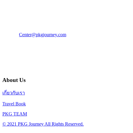
PKG JOURNEY
โทร : 02 676 3303 / 02 003 4883
แฟ็กซ์ : 02 003 4880
E-Mail :
Center@pkgjourney.com
บริษัท พีเคจี เจอร์นีย์ไลน์ จำกัด
32/249 แจ้งวัฒนะ ปากเกร็ด นนทบุรี 11120
About Us
เกี่ยวกับเรา
Travel Book
PKG TEAM
© 2021 PKG Journey All Rights Reserved.