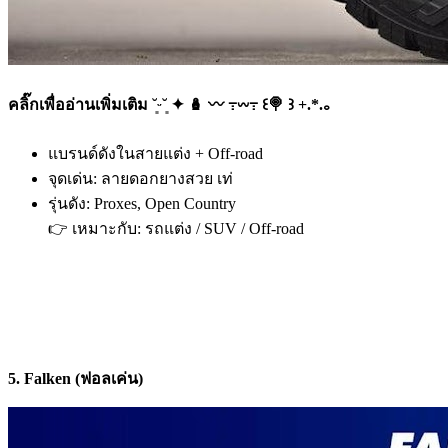
คลิ๊กเพื่ออ่านเพิ่มเติม ˘͈ᵕ˘͈ ✦ 🪆 〰️ ߹𖥦߹ ꒰🍭 ꒱ +.*.｡
แบรนด์ดังในสายแต่ง + Off-road
จุดเด่น: ลายดอกยางสวย เท่
รุ่นดัง: Proxes, Open Country
👉 เหมาะกับ: รถแต่ง / SUV / Off-road
5. Falken (ฟอลเค่น)