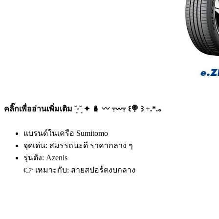
คลิ๊กเพื่ออ่านเพิ่มเติม ˘͈ᵕ˘͈ ✦ 🪆 〰️ ߹𖥦߹ ꒰🍭 ꒱ +.*.｡
แบรนด์ในเครือ Sumitomo
จุดเด่น: สมรรถนะดี ราคากลาง ๆ
รุ่นดัง: Azenis
👉 เหมาะกับ: สายสปอร์ตงบกลาง