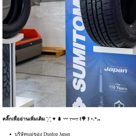
คลิ๊กเพื่ออ่านเพิ่มเติม ˘͈ᵕ˘͈ ✦ 🪆 〰️ ߹𖥦߹ ꒰🍭 ꒱ +.*.｡
บริษัทแม่ของ Dunlop Japan