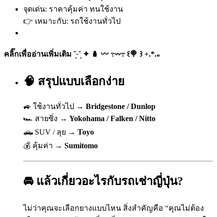
จุดเด่น: ราคาคุ้มค่า ทนใช้งาน
👉 เหมาะกับ: รถใช้งานทั่วไป
คลิ๊กเพื่ออ่านเพิ่มเติม ˘͈ᵕ˘͈ ✦ 🪆 〰️ ߹𖥦߹ ꒰🍭 ꒱ +.*.｡
🧠 สรุปแบบเลือกง่าย
🚙 ใช้งานทั่วไป →
Bridgestone / Dunlop
🏎️ สายซิ่ง →
Yokohama / Falken / Nitto
🛻 SUV / ลุย →
Toyo
💰 คุ้มค่า →
Sumitomo
🚘 แล้วเกี่ยวอะไรกับรถเช่าญี่ปุ่น?
ไม่ว่าคุณจะเลือกยางแบบไหน สิ่งสำคัญคือ “คุณไม่ต้อง