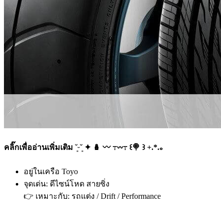
คลิ๊กเพื่ออ่านเพิ่มเติม ˘͈ᵕ˘͈ ✦ 🪆 〰️ ߹𖥦߹ ꒰🍭 ꒱ +.*.｡
อยู่ในเครือ Toyo
จุดเด่น: ดีไซน์โหด สายซิ่ง
👉 เหมาะกับ: รถแต่ง / Drift / Performance