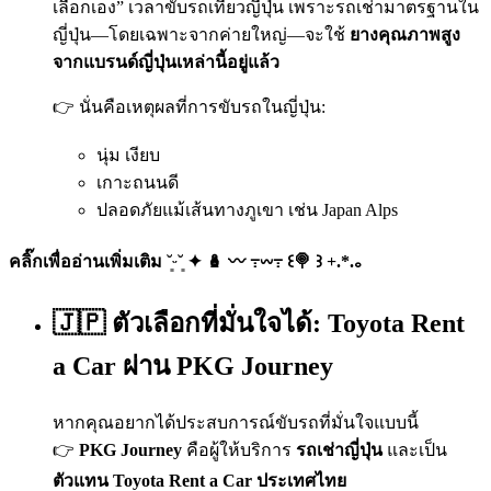
เลือกเอง” เวลาขับรถเที่ยวญี่ปุ่น เพราะรถเช่ามาตรฐานใน
ญี่ปุ่น—โดยเฉพาะจากค่ายใหญ่—จะใช้
ยางคุณภาพสูง
จากแบรนด์ญี่ปุ่นเหล่านี้อยู่แล้ว
👉 นั่นคือเหตุผลที่การขับรถในญี่ปุ่น:
นุ่ม เงียบ
เกาะถนนดี
ปลอดภัยแม้เส้นทางภูเขา เช่น Japan Alps
คลิ๊กเพื่ออ่านเพิ่มเติม ˘͈ᵕ˘͈ ✦ 🪆 〰️ ߹𖥦߹ ꒰🍭 ꒱ +.*.｡
🇯🇵 ตัวเลือกที่มั่นใจได้: Toyota Rent
a Car ผ่าน PKG Journey
หากคุณอยากได้ประสบการณ์ขับรถที่มั่นใจแบบนี้
👉
PKG Journey
คือผู้ให้บริการ
รถเช่าญี่ปุ่น
และเป็น
ตัวแทน Toyota Rent a Car ประเทศไทย