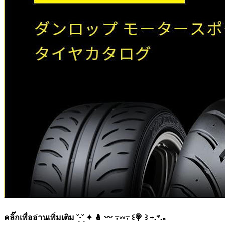
คลิ๊กเพื่ออ่านเพิ่มเติม ˘͈ᵕ˘͈ ✦ 🪆 〰️ ߹𖥦߹ ꒰🍭 ꒱ +.*.｡