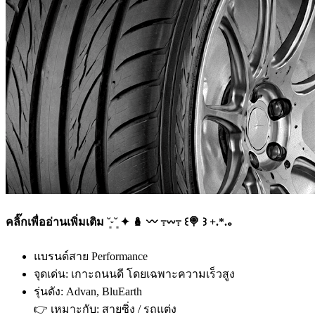
คลิ๊กเพื่ออ่านเพิ่มเติม ˘͈ᵕ˘͈ ✦ 🪆 〰️ ߹𖥦߹ ꒰🍭 ꒱ +.*.｡
แบรนด์สาย Performance
จุดเด่น: เกาะถนนดี โดยเฉพาะความเร็วสูง
รุ่นดัง: Advan, BluEarth
👉 เหมาะกับ: สายซิ่ง / รถแต่ง