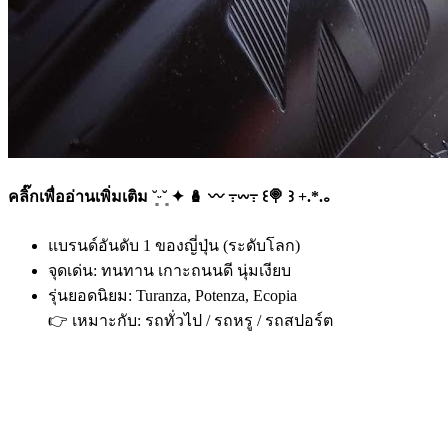
คลิ๊กเพื่ออ่านเพิ่มเติม ˘͈ᵕ˘͈ ✦ 🪆 〰️ ߹𖥦߹ ꒰🍭 ꒱ +.*.｡
แบรนด์อันดับ 1 ของญี่ปุ่น (ระดับโลก)
จุดเด่น: ทนทาน เกาะถนนดี นุ่มเงียบ
รุ่นยอดนิยม: Turanza, Potenza, Ecopia
👉 เหมาะกับ: รถทั่วไป / รถหรู / รถสปอร์ต