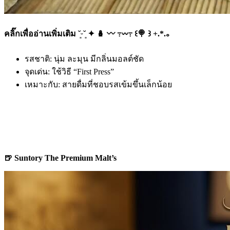
คลิ๊กเพื่ออ่านเพิ่มเติม ˘͈ᵕ˘͈ ✦ 🪆 〰️ ߹𖥦߹ ꒰🍭 ꒱ +.*.｡
รสชาติ: นุ่ม ละมุน มีกลิ่นมอลต์ชัด
จุดเด่น: ใช้วิธี “First Press”
เหมาะกับ: สายดื่มที่ชอบรสเข้มขึ้นเล็กน้อย
🍺 Suntory The Premium Malt’s