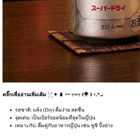
คลิ๊กเพื่ออ่านเพิ่มเติม ˘͈ᵕ˘͈ ✦ 🪆 〰️ ߹𖥦߹ ꒰🍭 ꒱ +.*.｡
รสชาติ: แห้ง (Dry) ดื่มง่าย สดชื่น
จุดเด่น: เป็นเบียร์ยอดนิยมที่สุดในญี่ปุ่น
เหมาะกับ: ดื่มคู่กับอาหารญี่ปุ่น เช่น ซูชิ ปิ้งย่าง