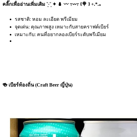
คลิ๊กเพื่ออ่านเพิ่มเติม ˘͈ᵕ˘͈ ✦ 🪆 〰️ ߹𖥦߹ ꒰🍭 ꒱ +.*.｡
รสชาติ: หอม ละเอียด พรีเมียม
จุดเด่น: คุณภาพสูง เหมาะกับสายคราฟต์เบียร์
เหมาะกับ: คนที่อยากลองเบียร์ระดับพรีเมียม
🍻 เบียร์ท้องถิ่น (Craft Beer ญี่ปุ่น)