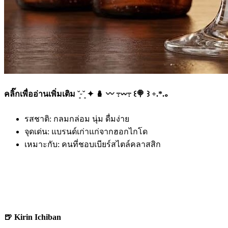
คลิ๊กเพื่ออ่านเพิ่มเติม ˘͈ᵕ˘͈ ✦ 🪆 〰️ ߹𖥦߹ ꒰🍭 ꒱ +.*.｡
รสชาติ: กลมกล่อม นุ่ม ดื่มง่าย
จุดเด่น: แบรนด์เก่าแก่จากฮอกไกโด
เหมาะกับ: คนที่ชอบเบียร์สไตล์คลาสสิก
🍺 Kirin Ichiban