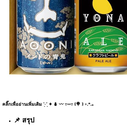
คลิ๊กเพื่ออ่านเพิ่มเติม ˘͈ᵕ˘͈ ✦ 🪆 〰️ ߹𖥦߹ ꒰🍭 ꒱ +.*.｡
📌 สรุป