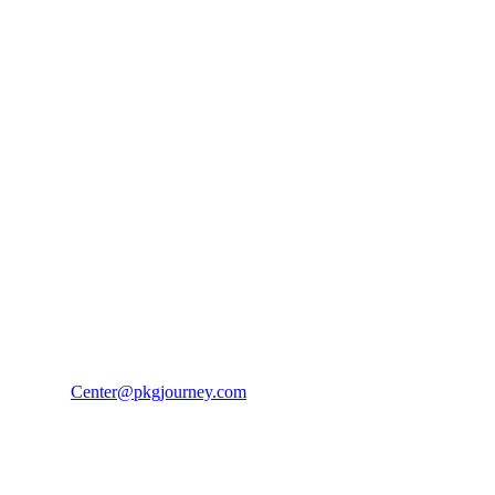
PKG JOURNEY
โทร : 02 676 3303 / 02 003 4883
แฟ็กซ์ : 02 003 4880
E-Mail :
Center@pkgjourney.com
บริษัท พีเคจี เจอร์นีย์ไลน์ จำกัด
32/249 แจ้งวัฒนะ ปากเกร็ด นนทบุรี 11120