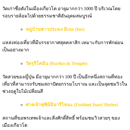
วัดเก่าชื่อดังในเมืองเกียวโต อายุมากกว่า 1000 ปี บริเวณโดย
รอบรายล้อมไปด้วยธรรมชาติอันอุดมสมบูรณ์
หมู่บ้านชาวประมง อิเนะ (Ine)
แหล่งท่องเที่ยวที่มีบรรยากาศสุดคลาสิก เหมาะกับการพักผ่อน
เป็นอย่างมาก
วัดรุริโคอิน (Ruriko-in Temple)
วัดสวยของญี่ปุ่น มีอายุมากกว่า 100 ปี เป็นอีกหนึ่งสถานที่ท่อง
เที่ยวที่สามารถรับชมสถาปัตยกรรมโบราณ และเป็นจุดชมวิวใน
ช่วงฤดูใบไม้เปลี่ยนสี
ศาลเจ้าฟุชิมิอินาริไทฉะ (Fushimi Inari Shrine)
สถานที่ขอพรเทพเจ้าและสิ่งศักดิ์สิทธิ์ พร้อมชมวิวสวยๆ ของ
เมืองเกียวโต