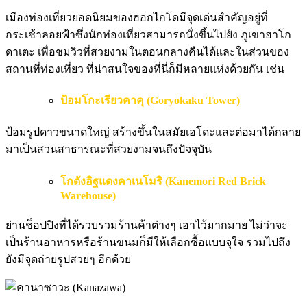
เมืองท่องเที่ยวยอดนิยมของฮอกไกโดมีจุดเด่นสำคัญอยู่ที่
กระเช้าลอยฟ้าซึ่งนักท่องเที่ยวสามารถนั่งขึ้นไปยัง ภูเขาฮาโก
ดาเตะ เพื่อชมวิวที่สวยงามในตอนกลางคืนได้และในส่วนของ
สถานที่ท่องเที่ยว ที่น่าสนใจของที่นี่ก็มีหลายแห่งด้วยกัน เช่น
ป้อมโกะเรียวคาคุ (Goryokaku Tower)
ป้อมรูปดาวขนาดใหญ่ สร้างขึ้นในสมัยเอโดะและต่อมาได้กลาย
มาเป็นสวนสาธารณะที่สวยงามจนถึงปัจจุบัน
โกดังอิฐแดงคาเนโมริ (Kanemori Red Brick
Warehouse)
ย่านช็อปปิงที่ได้รวบรวมร้านค้าต่างๆ เอาไว้มากมาย ไม่ว่าจะ
เป็นร้านอาหารหรือร้านขนมก็มีให้เลือกซื้อแบบจุใจ รวมไปถึง
ยังมีจุดถ่ายรูปสวยๆ อีกด้วย