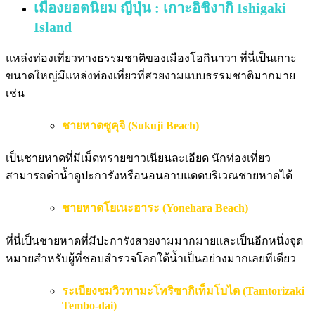
เมืองยอดนิยม ญี่ปุ่น : เกาะอิชิงากิ Ishigaki
Island
แหล่งท่องเที่ยวทางธรรมชาติของเมืองโอกินาวา ที่นี่เป็นเกาะ
ขนาดใหญ่มีแหล่งท่องเที่ยวที่สวยงามแบบธรรมชาติมากมาย
เช่น
ชายหาดซูคุจิ (Sukuji Beach)
เป็นชายหาดที่มีเม็ดทรายขาวเนียนละเอียด นักท่องเที่ยว
สามารถดำน้ำดูปะการังหรือนอนอาบแดดบริเวณชายหาดได้
ชายหาดโยเนะฮาระ (Yonehara Beach)
ที่นี่เป็นชายหาดที่มีปะการังสวยงามมากมายและเป็นอีกหนึ่งจุด
หมายสำหรับผู้ที่ชอบสำรวจโลกใต้น้ำเป็นอย่างมากเลยทีเดียว
ระเบียงชมวิวทามะโทริซากิเท็มโบได (Tamtorizaki
Tembo-dai)