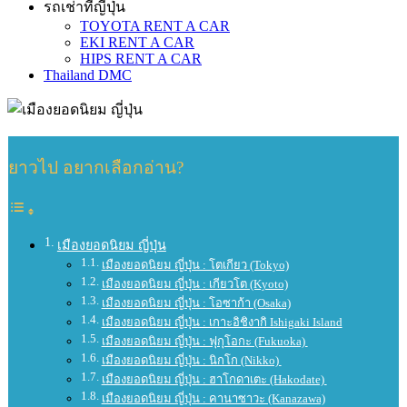
รถเช่าที่ญี่ปุ่น
TOYOTA RENT A CAR
EKI RENT A CAR
HIPS RENT A CAR
Thailand DMC
ยาวไป อยากเลือกอ่าน?
เมืองยอดนิยม ญี่ปุ่น
เมืองยอดนิยม ญี่ปุ่น : โตเกียว (Tokyo)
เมืองยอดนิยม ญี่ปุ่น : เกียวโต (Kyoto)
เมืองยอดนิยม ญี่ปุ่น : โอซาก้า (Osaka)
เมืองยอดนิยม ญี่ปุ่น : เกาะอิชิงากิ Ishigaki Island
เมืองยอดนิยม ญี่ปุ่น : ฟุกุโอกะ (Fukuoka)
เมืองยอดนิยม ญี่ปุ่น : นิกโก (Nikko)
เมืองยอดนิยม ญี่ปุ่น : ฮาโกดาเตะ (Hakodate)
เมืองยอดนิยม ญี่ปุ่น : คานาซาวะ (Kanazawa)