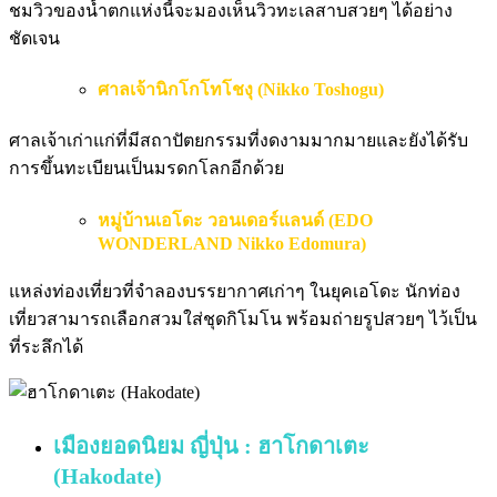
ชมวิวของน้ำตกแห่งนี้จะมองเห็นวิวทะเลสาบสวยๆ ได้อย่าง
ชัดเจน
ศาลเจ้านิกโกโทโชงุ (Nikko Toshogu)
ศาลเจ้าเก่าแก่ที่มีสถาปัตยกรรมที่งดงามมากมายและยังได้รับ
การขึ้นทะเบียนเป็นมรดกโลกอีกด้วย
หมู่บ้านเอโดะ วอนเดอร์แลนด์ (EDO
WONDERLAND Nikko Edomura)
แหล่งท่องเที่ยวที่จำลองบรรยากาศเก่าๆ ในยุคเอโดะ นักท่อง
เที่ยวสามารถเลือกสวมใส่ชุดกิโมโน พร้อมถ่ายรูปสวยๆ ไว้เป็น
ที่ระลึกได้
เมืองยอดนิยม ญี่ปุ่น : ฮาโกดาเตะ
(Hakodate)