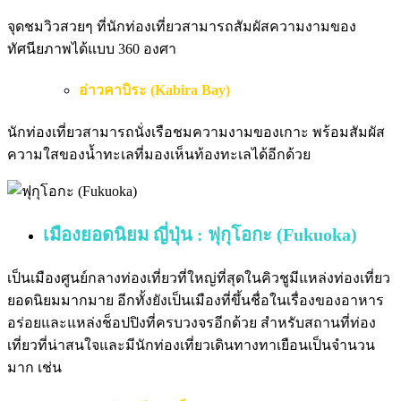
จุดชมวิวสวยๆ ที่นักท่องเที่ยวสามารถสัมผัสความงามของ
ทัศนียภาพได้แบบ 360 องศา
อ่าวคาบิระ (Kabira Bay)
นักท่องเที่ยวสามารถนั่งเรือชมความงามของเกาะ พร้อมสัมผัส
ความใสของน้ำทะเลที่มองเห็นท้องทะเลได้อีกด้วย
เมืองยอดนิยม ญี่ปุ่น : ฟุกุโอกะ (Fukuoka)
เป็นเมืองศูนย์กลางท่องเที่ยวที่ใหญ่ที่สุดในคิวชูมีแหล่งท่องเที่ยว
ยอดนิยมมากมาย อีกทั้งยังเป็นเมืองที่ขึ้นชื่อในเรื่องของอาหาร
อร่อยและแหล่งช็อปปิงที่ครบวงจรอีกด้วย สำหรับสถานที่ท่อง
เที่ยวที่น่าสนใจและมีนักท่องเที่ยวเดินทางทาเยือนเป็นจำนวน
มาก เช่น