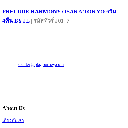
PRELUDE HARMONY OSAKA TOKYO 6วัน
4คืน BY JL
| รหัสทัวร์ J01_7
PKG JOURNEY
โทร : 02 676 3303 / 02 003 4883
แฟ็กซ์ : 02 003 4880
E-Mail :
Center@pkgjourney.com
บริษัท พีเคจี เจอร์นีย์ไลน์ จำกัด
32/249 แจ้งวัฒนะ ปากเกร็ด นนทบุรี 11120
About Us
เกี่ยวกับเรา