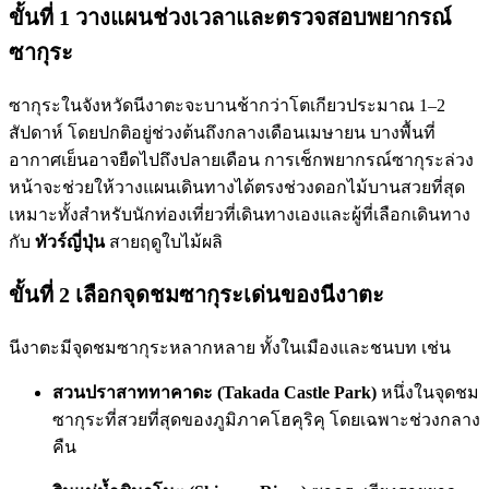
ขั้นที่ 1 วางแผนช่วงเวลาและตรวจสอบพยากรณ์
ซากุระ
ซากุระในจังหวัดนีงาตะจะบานช้ากว่าโตเกียวประมาณ 1–2
สัปดาห์ โดยปกติอยู่ช่วงต้นถึงกลางเดือนเมษายน บางพื้นที่
อากาศเย็นอาจยืดไปถึงปลายเดือน การเช็กพยากรณ์ซากุระล่วง
หน้าจะช่วยให้วางแผนเดินทางได้ตรงช่วงดอกไม้บานสวยที่สุด
เหมาะทั้งสำหรับนักท่องเที่ยวที่เดินทางเองและผู้ที่เลือกเดินทาง
กับ
ทัวร์ญี่ปุ่น
สายฤดูใบไม้ผลิ
ขั้นที่ 2 เลือกจุดชมซากุระเด่นของนีงาตะ
นีงาตะมีจุดชมซากุระหลากหลาย ทั้งในเมืองและชนบท เช่น
สวนปราสาททาคาดะ (Takada Castle Park)
หนึ่งในจุดชม
ซากุระที่สวยที่สุดของภูมิภาคโฮคุริคุ โดยเฉพาะช่วงกลาง
คืน