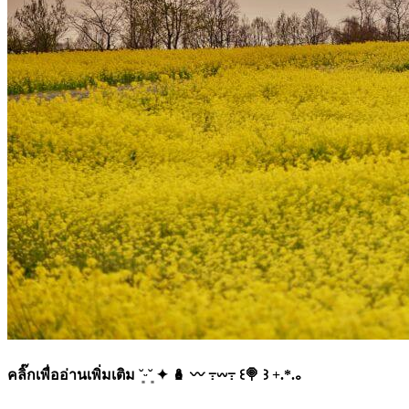
คลิ๊กเพื่ออ่านเพิ่มเติม ˘͈ᵕ˘͈ ✦ 🪆 〰️ ߹𖥦߹ ꒰🍭 ꒱ +.*.｡