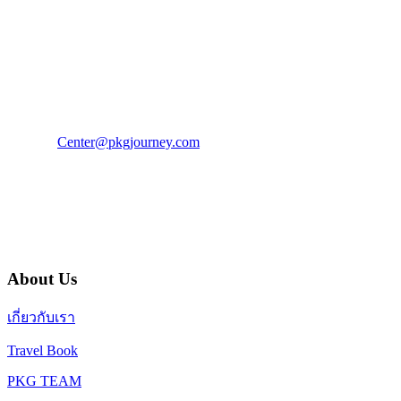
PKG JOURNEY
โทร : 02 676 3303 / 02 003 4883
แฟ็กซ์ : 02 003 4880
E-Mail :
Center@pkgjourney.com
บริษัท พีเคจี เจอร์นีย์ไลน์ จำกัด
32/249 แจ้งวัฒนะ ปากเกร็ด นนทบุรี 11120
About Us
เกี่ยวกับเรา
Travel Book
PKG TEAM