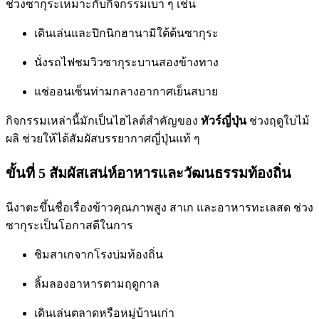
ช่วงซากุระเหมาะกับกิจกรรมเบา ๆ เช่น
เดินเล่นและปิกนิกฮานามิใต้ต้นซากุระ
นั่งรถไฟชมวิวซากุระบานสองข้างทาง
แช่ออนเซ็นท่ามกลางอากาศเย็นสบาย
กิจกรรมเหล่านี้มักเป็นไฮไลต์สำคัญของ
ทัวร์ญี่ปุ่น
ช่วงฤดูใบไม้
ผลิ ช่วยให้ได้สัมผัสบรรยากาศญี่ปุ่นแท้ ๆ
ขั้นที่ 5 สัมผัสเสน่ห์อาหารและวัฒนธรรมท้องถิ่น
นีงาตะขึ้นชื่อเรื่องข้าวคุณภาพสูง สาเก และอาหารทะเลสด ช่วง
ซากุระเป็นโอกาสดีในการ
ชิมสาเกจากโรงบ่มท้องถิ่น
ลิ้มลองอาหารตามฤดูกาล
เดินเล่นตลาดหรือหมู่บ้านเก่า