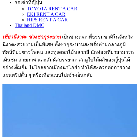
รถเช่าที่ญี่ปุ่น
TOYOTA RENT A CAR
EKI RENT A CAR
HIPS RENT A CAR
Thailand DMC
เที่ยวนีงาตะ ช่วงซากุระบาน
เป็นช่วงเวลาที่ธรรมชาติในจังหวัด
นีงาตะสวยงามเป็นพิเศษ ทั้งซากุระบานสะพรั่งท่ามกลางภูมิ
ทัศน์หิมะขาวโพลน และทุ่งดอกไม้หลากสี นักท่องเที่ยวสามารถ
เดินชม ถ่ายภาพ และสัมผัสบรรยากาศฤดูใบไม้ผลิของญี่ปุ่นได้
อย่างเต็มอิ่ม ไม่ไกลจากเมืองนาโกย่า ทำให้สะดวกต่อการวาง
แผนทริปสั้น ๆ หรือเที่ยวแบบไปเช้า-เย็นกลับ