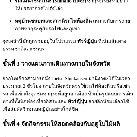
ริมแม่น้ำชินาโนะ (Shinano River)
ซากุระเรียงรายยาว
ให้บรรยากาศโปร่งโล่ง
หมู่บ้านชนบทและสถานีรถไฟท้องถิ่น
เหมาะกับการถ่าย
ภาพซากุระคู่กับรถไฟและภูเขา
จุดเหล่านี้มักถูกรวมอยู่ในโปรแกรม
ทัวร์ญี่ปุ่น
ที่เน้นเส้นทาง
ธรรมชาติและชนบท
ขั้นที่ 3 วางแผนการเดินทางภายในจังหวัด
จากโตเกียวสามารถนั่ง Joetsu Shinkansen มานีงาตะได้ในเวลา
ประมาณ 2 ชั่วโมง ภายในจังหวัดควรใช้รถไฟท้องถิ่นหรือเช่า
รถ เพื่อเข้าถึงจุดชมซากุระที่อยู่นอกเมือง ซึ่งเป็นรูปแบบการเดิน
ทางที่ทั้งนักท่องเที่ยวอิสระและ
ทัวร์ญี่ปุ่น
สายลึกนิยมเลือกใช้
เพื่อสัมผัสวิวชนบทญี่ปุ่นอย่างใกล้ชิด
ขั้นที่ 4 จัดกิจกรรมให้สอดคล้องกับฤดูใบไม้ผลิ