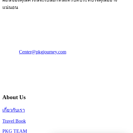
แน่นอน
PKG JOURNEY
โทร : 02 676 3303 / 02 003 4883
แฟ็กซ์ : 02 003 4880
E-Mail :
Center@pkgjourney.com
บริษัท พีเคจี เจอร์นีย์ไลน์ จำกัด
32/249 แจ้งวัฒนะ ปากเกร็ด นนทบุรี 11120
About Us
เกี่ยวกับเรา
Travel Book
PKG TEAM