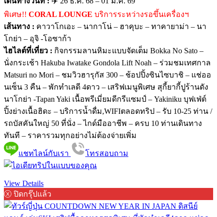
เดินทางวันที่ :
✈️ 26 ธ.ค. 68 – 01 ม.ค. 69
พิเศษ!!
CORAL LOUNGE
บริการระหว่างรอขึ้นเครื่องฯ
เส้นทาง :
คาวาโกเอะ – นากาโน่ – ฮาคุบะ – ทาคายาม่า – นา
โกย่า – อุจิ -โอซาก้า
ไฮไลต์ที่เที่ยว :
กิจกรรมลานหิมะแบบจัดเต็ม Bokka No Sato –
นั่งกระเช้า Hakuba Iwatake Gondola Lift Noah – ร่วมชมเทศกาล
Matsuri no Mori – ชมวิวฮารุกัส 300 – ช้อปปิ้งซินไซบาชิ – แช่ออ
นเซ็น 3 คืน – พักทำเลดี 4ดาว – เสริฟเมนูพิเศษ สุกี้ยากี้ปูร้านดัง
นาโกย่า -Tapan Yaki เนื้อพรีเมี่ยมดีกรีแซมป์ – Yakiniku บุฟเฟ่ต์
ปิ้งย่างเนื้อฮิดะ – บริการน้ำดื่ม,WIFIตลอดทริป – รับ 10-25 ท่าน /
รถบัสคันใหญ่ 50 ที่นั่ง – ไกด์มืออาชีพ – ครบ 10 ท่านเดินทาง
ทันที – ราคารวมทุกอย่างไม่ต้องจ่ายเพิ่ม
แชทไลน์กับเรา
โทรสอบถาม
View Details
ⓧ ปิดกรุ๊ปแล้ว