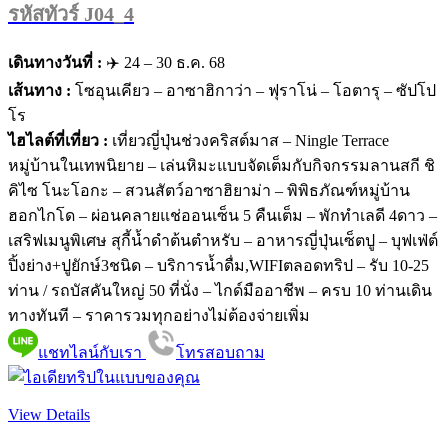
รหัสทัวร์ J04_4
เดินทางวันที่ :
✈️ 24 – 30 ธ.ค. 68
เส้นทาง :
โซอุนเคียว – อาซาฮิกาว่า – ฟุราโน่ – โอตารุ – ซัปโป
โร
ไฮไลต์ที่เที่ยว :
เที่ยวญี่ปุ่นช่วงคริสต์มาส – Ningle Terrace
หมู่บ้านในเทพนิยาย – เล่นหิมะแบบจัดเต็มกับกิจกรรมลานสกี ชิ
คิไซ โนะโอกะ – สวนสัตว์อาซาฮิยาม่า – พิพิธภัณฑ์หมู่บ้าน
ฮอกไกโด – ผ่อนคลายแช่ออนเซ็น 5 คืนเต็ม – พักทำเลดี 4ดาว –
เสริฟเมนูพิเศษ สุกี้น้ำดำต้นตำหรับ – อาหารญี่ปุ่นเซ็ตปู – บุฟเฟ่ต์
ปิ้งย่าง+ปูยักษ์3ชนิด – บริการน้ำดื่ม,WIFIตลอดทริป – รับ 10-25
ท่าน / รถบัสคันใหญ่ 50 ที่นั่ง – ไกด์มืออาชีพ – ครบ 10 ท่านเดิน
ทางทันที – ราคารวมทุกอย่างไม่ต้องจ่ายเพิ่ม
แชทไลน์กับเรา
โทรสอบถาม
View Details