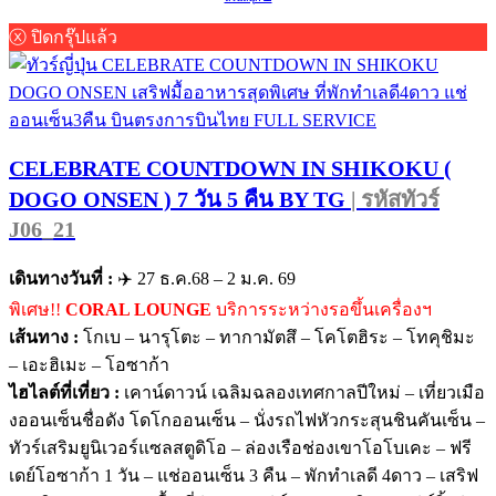
ⓧ ปิดกรุ๊ปแล้ว
CELEBRATE COUNTDOWN IN SHIKOKU (
DOGO ONSEN ) 7 วัน 5 คืน BY TG
| รหัสทัวร์
J06_21
เดินทางวันที่ :
✈️ 27 ธ.ค.68 – 2 ม.ค. 69
พิเศษ!!
CORAL LOUNGE
บริการระหว่างรอขึ้นเครื่องฯ
เส้นทาง :
โกเบ – นารุโตะ – ทากามัตสึ – โคโตฮิระ – โทคุชิมะ
– เอะฮิเมะ – โอซาก้า
ไฮไลต์ที่เที่ยว :
เคาน์ดาวน์ เฉลิมฉลองเทศกาลปีใหม่ – เที่ยวเมือ
งออนเซ็นชื่อดัง โดโกออนเซ็น – นั่งรถไฟหัวกระสุนชินคันเซ็น –
ทัวร์เสริมยูนิเวอร์แซลสตูดิโอ – ล่องเรือช่องเขาโอโบเคะ – ฟรี
เดย์โอซาก้า 1 วัน – แช่ออนเซ็น 3 คืน – พักทำเลดี 4ดาว – เสริฟ