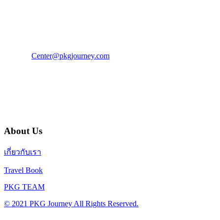
PKG JOURNEY
โทร : 02 676 3303 / 02 003 4883
แฟ็กซ์ : 02 003 4880
E-Mail :
Center@pkgjourney.com
บริษัท พีเคจี เจอร์นีย์ไลน์ จำกัด
32/249 แจ้งวัฒนะ ปากเกร็ด นนทบุรี 11120
About Us
เกี่ยวกับเรา
Travel Book
PKG TEAM
© 2021 PKG Journey All Rights Reserved.