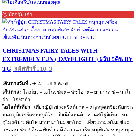
ⓧ ปิดกรุ๊ปแล้ว
CHRISTMAS FAIRY TALES WITH
EXTREMELY FUN ( DAYFLIGHT ) 6วัน 5คืน BY
TG
| รหัสทัวร์ J10_3
เดินทางวันที่ :
✈️ 23 – 28 ธ.ค. 68
เส้นทาง :
โตเกียว – เอโนะชิมะ – ชิซุโอกะ – ยามานาชิ – นาโก
ย่า – โอซาก้า
ไฮไลต์ที่เที่ยว :
เที่ยวญี่ปุ่นช่วงคริสต์มาส – สนุกสุดเหวี่ยงกับสวน
สนุก ยูนิเวอร์แซลสตูดิโอ – ดิสนีย์แลนด์ – ลานสกีฟูจิเท็น – ชม
อุโมงค์ประดับไฟ นาบานาโนะ ซาโตะ – เที่ยวเกาะเอโนะชิมะ –
แช่ออนเซ็น 2 คืน – พักทำเลดี 4ดาว – เสริฟเมนูพิเศษ ชาบูชาบู –