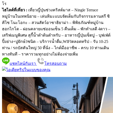
โร
ไฮไลต์ที่เที่ยว :
เที่ยวญี่ปุ่นช่วงคริสต์มาส – Ningle Terrace
หมู่บ้านในเทพนิยาย – เล่นหิมะแบบจัดเต็มกับกิจกรรมลานสกี ชิ
คิไซ โนะโอกะ – สวนสัตว์อาซาฮิยาม่า – พิพิธภัณฑ์หมู่บ้าน
ฮอกไกโด – ผ่อนคลายแช่ออนเซ็น 5 คืนเต็ม – พักทำเลดี 4ดาว –
เสริฟเมนูพิเศษ สุกี้น้ำดำต้นตำหรับ – อาหารญี่ปุ่นเซ็ตปู – บุฟเฟ่ต์
ปิ้งย่าง+ปูยักษ์3ชนิด – บริการน้ำดื่ม,WIFIตลอดทริป – รับ 10-25
ท่าน / รถบัสคันใหญ่ 50 ที่นั่ง – ไกด์มืออาชีพ – ครบ 10 ท่านเดิน
ทางทันที – ราคารวมทุกอย่างไม่ต้องจ่ายเพิ่ม
แชทไลน์กับเรา
โทรสอบถาม