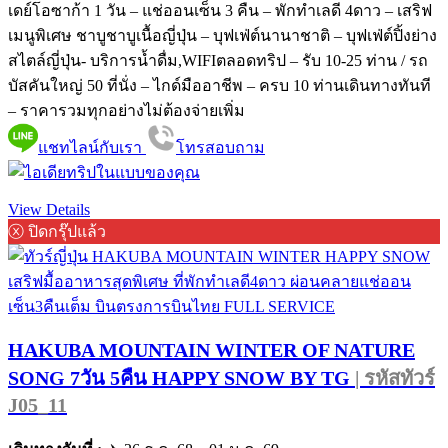
เดย์โอซาก้า 1 วัน – แช่ออนเซ็น 3 คืน – พักทำเลดี 4ดาว – เสริฟ
เมนูพิเศษ ชาบูชาบูเนื้อญี่ปุ่น – บุฟเฟ่ต์นานาชาติ – บุฟเฟ่ต์ปิ้งย่าง
สไตล์ญี่ปุ่น- บริการน้ำดื่ม,WIFIตลอดทริป – รับ 10-25 ท่าน / รถ
บัสคันใหญ่ 50 ที่นั่ง – ไกด์มืออาชีพ – ครบ 10 ท่านเดินทางทันที
– ราคารวมทุกอย่างไม่ต้องจ่ายเพิ่ม
แชทไลน์กับเรา
โทรสอบถาม
View Details
ⓧ ปิดกรุ๊ปแล้ว
HAKUBA MOUNTAIN WINTER OF NATURE
SONG 7วัน 5คืน HAPPY SNOW BY TG
| รหัสทัวร์
J05_11