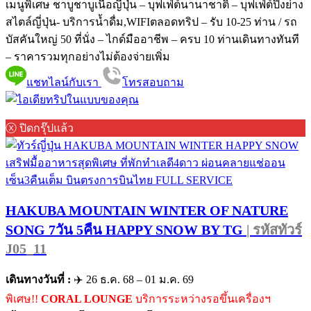
เมนูพิเศษ ชาบูชาบูเนื้อญี่ปุ่น – บุฟเฟ่ต์นานาชาติ – บุฟเฟ่ต์ปิ้งย่าง
สไตล์ญี่ปุ่น- บริการน้ำดื่ม,WIFIตลอดทริป – รับ 10-25 ท่าน / รถ
บัสคันใหญ่ 50 ที่นั่ง – ไกด์มืออาชีพ – ครบ 10 ท่านเดินทางทันที
– ราคารวมทุกอย่างไม่ต้องจ่ายเพิ่ม
แชทไลน์กับเรา
โทรสอบถาม
ⓧ ปิดกรุ๊ปแล้ว
HAKUBA MOUNTAIN WINTER OF NATURE
SONG 7วัน 5คืน HAPPY SNOW BY TG
| รหัสทัวร์
J05_11
เดินทางวันที่ :
✈️ 26 ธ.ค. 68 – 01 ม.ค. 69
พิเศษ!!
CORAL LOUNGE
บริการระหว่างรอขึ้นเครื่องฯ