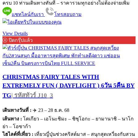
ครบ 10 ท่านเดินทางทันที – ราคารวมทุกอย่างไม่ต้องจ่ายเพิ่ม
แชทไลน์กับเรา
โทรสอบถาม
View Details
ⓧ ปิดกรุ๊ปแล้ว
CHRISTMAS FAIRY TALES WITH
EXTREMELY FUN ( DAYFLIGHT ) 6วัน 5คืน BY
TG
| รหัสทัวร์ J10_3
เดินทางวันที่ :
✈️ 23 – 28 ธ.ค. 68
เส้นทาง :
โตเกียว – เอโนะชิมะ – ชิซุโอกะ – ยามานาชิ – นาโก
ย่า – โอซาก้า
ไฮไลต์ที่เที่ยว :
เที่ยวญี่ปุ่นช่วงคริสต์มาส – สนุกสุดเหวี่ยงกับสวน