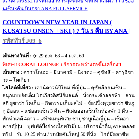
COUNTDOWN NEW YEAR IN JAPAN (
KUSATSU ONSEN + SKI ) 7 วัน 5 คืน BY ANA
|
รหัสทัวร์ J09_6
เดินทางวันที่ :
✈️ 29 ธ.ค. 68 – 4 ม.ค. 69
พิเศษ!!
CORAL LOUNGE
บริการระหว่างรอขึ้นเครื่องฯ
เส้นทาง :
คาวาโกเอะ – มินาคามิ – นีงาตะ – คุซัทสึ – คารุอิซา
วะ – โตเกียว
ไฮไลต์ที่เที่ยว :
เคาน์ดาวน์ปีใหม่ ที่ญี่ปุ่น – คุซัทสีออนเซ็น –
สนุกแบบจัดเต็ม โตเกียวดิสนีย์แลนด์ – นั่งกระเช้าลอยฟ้า – ลาน
สกี ยูซาว่า โคเก็น – กิจกรรมเก็บผลไม้ – ช้อปปิ้งคุรุยซาว่า ชินจู
กุ อิออน – แช่ออนเซ็น 3 คืน – พิเศษออนเซ็นในห้องพัก 1 คืน –
พักทำเลดี 4ดาว – เสริฟเมนูพิเศษ ชาบูชาบูเนื้อญี่ปุ่น – เซ็ตอา
หารญี่ปุ่น – บุฟเฟ่ต์ปิ้งย่างเนื้อพรีเมี่ยม- บริการน้ำดื่ม,WIFIตลอด
ทริป – รับ 10-25 ท่าน / รถบัสคันใหญ่ 50 ที่นั่ง – ไกด์มืออาชีพ –