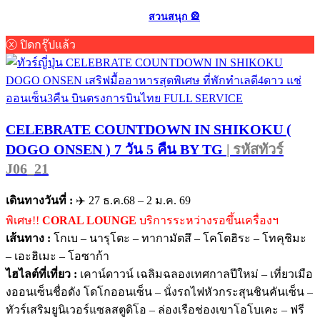
สวนสนุก 🎡
ⓧ ปิดกรุ๊ปแล้ว
CELEBRATE COUNTDOWN IN SHIKOKU (
DOGO ONSEN ) 7 วัน 5 คืน BY TG
| รหัสทัวร์
J06_21
เดินทางวันที่ :
✈️ 27 ธ.ค.68 – 2 ม.ค. 69
พิเศษ!!
CORAL LOUNGE
บริการระหว่างรอขึ้นเครื่องฯ
เส้นทาง :
โกเบ – นารุโตะ – ทากามัตสึ – โคโตฮิระ – โทคุชิมะ
– เอะฮิเมะ – โอซาก้า
ไฮไลต์ที่เที่ยว :
เคาน์ดาวน์ เฉลิมฉลองเทศกาลปีใหม่ – เที่ยวเมือ
งออนเซ็นชื่อดัง โดโกออนเซ็น – นั่งรถไฟหัวกระสุนชินคันเซ็น –
ทัวร์เสริมยูนิเวอร์แซลสตูดิโอ – ล่องเรือช่องเขาโอโบเคะ – ฟรี