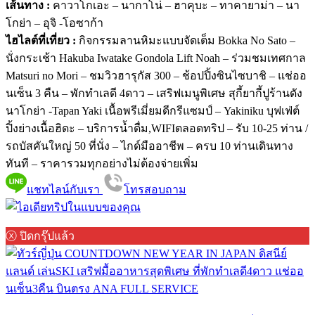
เส้นทาง :
คาวาโกเอะ – นากาโน่ – ฮาคุบะ – ทาคายาม่า – นา
โกย่า – อุจิ -โอซาก้า
ไฮไลต์ที่เที่ยว :
กิจกรรมลานหิมะแบบจัดเต็ม Bokka No Sato –
นั่งกระเช้า Hakuba Iwatake Gondola Lift Noah – ร่วมชมเทศกาล
Matsuri no Mori – ชมวิวฮารุกัส 300 – ช้อปปิ้งซินไซบาชิ – แช่ออ
นเซ็น 3 คืน – พักทำเลดี 4ดาว – เสริฟเมนูพิเศษ สุกี้ยากี้ปูร้านดัง
นาโกย่า -Tapan Yaki เนื้อพรีเมี่ยมดีกรีแซมป์ – Yakiniku บุฟเฟ่ต์
ปิ้งย่างเนื้อฮิดะ – บริการน้ำดื่ม,WIFIตลอดทริป – รับ 10-25 ท่าน /
รถบัสคันใหญ่ 50 ที่นั่ง – ไกด์มืออาชีพ – ครบ 10 ท่านเดินทาง
ทันที – ราคารวมทุกอย่างไม่ต้องจ่ายเพิ่ม
แชทไลน์กับเรา
โทรสอบถาม
ⓧ ปิดกรุ๊ปแล้ว