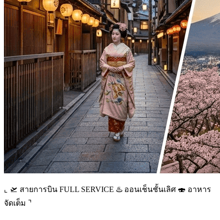
⌞ 🛫 สายการบิน FULL SERVICE ♨️ ออนเช็นชั้นเลิศ 🍣 อาหาร
จัดเต็ม ⌝