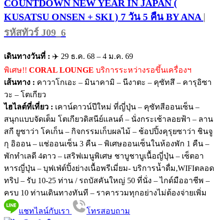
COUNTDOWN NEW YEAR IN JAPAN (
KUSATSU ONSEN + SKI ) 7 วัน 5 คืน BY ANA
|
รหัสทัวร์ J09_6
เดินทางวันที่ :
✈️ 29 ธ.ค. 68 – 4 ม.ค. 69
พิเศษ!!
CORAL LOUNGE
บริการระหว่างรอขึ้นเครื่องฯ
เส้นทาง :
คาวาโกเอะ – มินาคามิ – นีงาตะ – คุซัทสึ – คารุอิซา
วะ – โตเกียว
ไฮไลต์ที่เที่ยว :
เคาน์ดาวน์ปีใหม่ ที่ญี่ปุ่น – คุซัทสีออนเซ็น –
สนุกแบบจัดเต็ม โตเกียวดิสนีย์แลนด์ – นั่งกระเช้าลอยฟ้า – ลาน
สกี ยูซาว่า โคเก็น – กิจกรรมเก็บผลไม้ – ช้อปปิ้งคุรุยซาว่า ชินจู
กุ อิออน – แช่ออนเซ็น 3 คืน – พิเศษออนเซ็นในห้องพัก 1 คืน –
พักทำเลดี 4ดาว – เสริฟเมนูพิเศษ ชาบูชาบูเนื้อญี่ปุ่น – เซ็ตอา
หารญี่ปุ่น – บุฟเฟ่ต์ปิ้งย่างเนื้อพรีเมี่ยม- บริการน้ำดื่ม,WIFIตลอด
ทริป – รับ 10-25 ท่าน / รถบัสคันใหญ่ 50 ที่นั่ง – ไกด์มืออาชีพ –
ครบ 10 ท่านเดินทางทันที – ราคารวมทุกอย่างไม่ต้องจ่ายเพิ่ม
แชทไลน์กับเรา
โทรสอบถาม