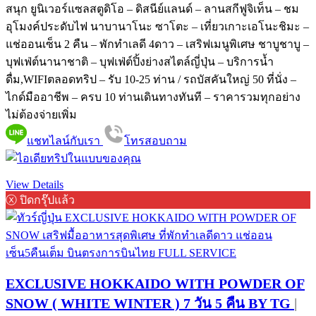
สนุก ยูนิเวอร์แซลสตูดิโอ – ดิสนีย์แลนด์ – ลานสกีฟูจิเท็น – ชม
อุโมงค์ประดับไฟ นาบานาโนะ ซาโตะ – เที่ยวเกาะเอโนะชิมะ –
แช่ออนเซ็น 2 คืน – พักทำเลดี 4ดาว – เสริฟเมนูพิเศษ ชาบูชาบู –
บุฟเฟ่ต์นานาชาติ – บุฟเฟ่ต์ปิ้งย่างสไตล์ญี่ปุ่น – บริการน้ำ
ดื่ม,WIFIตลอดทริป – รับ 10-25 ท่าน / รถบัสคันใหญ่ 50 ที่นั่ง –
ไกด์มืออาชีพ – ครบ 10 ท่านเดินทางทันที – ราคารวมทุกอย่าง
ไม่ต้องจ่ายเพิ่ม
แชทไลน์กับเรา
โทรสอบถาม
View Details
ⓧ ปิดกรุ๊ปแล้ว
EXCLUSIVE HOKKAIDO WITH POWDER OF
SNOW ( WHITE WINTER ) 7 วัน 5 คืน BY TG
|