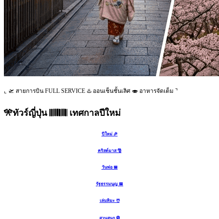
⌞ 🛫 สายการบิน FULL SERVICE ♨️ ออนเช็นชั้นเลิศ 🍣 อาหารจัดเต็ม ⌝
🎌ทัวร์ญี่ปุ่น 𝄃𝄃𝄂𝄂𝄀𝄁𝄃𝄂𝄂𝄃 เทศกาลปีใหม่
ปีใหม่ 🎉
คริสต์มาส 🎅
วันพ่อ 📅
รัฐธรรมนูญ 📅
เล่นหิมะ ☃️
สวนสนุก 🎡