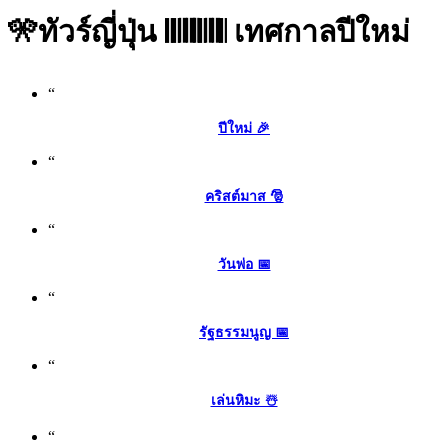
🎌ทัวร์ญี่ปุ่น 𝄃𝄃𝄂𝄂𝄀𝄁𝄃𝄂𝄂𝄃 เทศกาลปีใหม่
“
ปีใหม่ 🎉
“
คริสต์มาส 🎅
“
วันพ่อ 📅
“
รัฐธรรมนูญ 📅
“
เล่นหิมะ ☃️
“