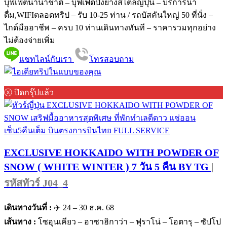
บุฟเฟ่ต์นานาชาติ – บุฟเฟ่ต์ปิ้งย่างสไตล์ญี่ปุ่น – บริการน้ำ
ดื่ม,WIFIตลอดทริป – รับ 10-25 ท่าน / รถบัสคันใหญ่ 50 ที่นั่ง –
ไกด์มืออาชีพ – ครบ 10 ท่านเดินทางทันที – ราคารวมทุกอย่าง
ไม่ต้องจ่ายเพิ่ม
แชทไลน์กับเรา
โทรสอบถาม
ⓧ ปิดกรุ๊ปแล้ว
EXCLUSIVE HOKKAIDO WITH POWDER OF
SNOW ( WHITE WINTER ) 7 วัน 5 คืน BY TG
|
รหัสทัวร์ J04_4
เดินทางวันที่ :
✈️ 24 – 30 ธ.ค. 68
เส้นทาง :
โซอุนเคียว – อาซาฮิกาว่า – ฟุราโน่ – โอตารุ – ซัปโป