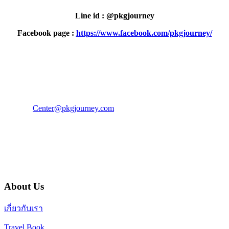
Line id : @pkgjourney
Facebook page :
https://www.facebook.com/pkgjourney/
PKG JOURNEY
โทร : 02 676 3303 / 02 003 4883
แฟ็กซ์ : 02 003 4880
E-Mail :
Center@pkgjourney.com
บริษัท พีเคจี เจอร์นีย์ไลน์ จำกัด
32/249 แจ้งวัฒนะ ปากเกร็ด นนทบุรี 11120
About Us
เกี่ยวกับเรา
Travel Book