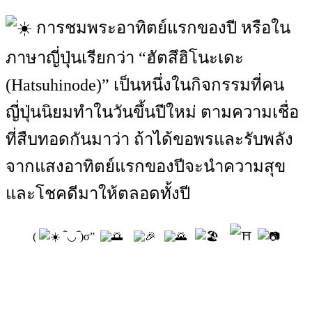
การชมพระอาทิตย์แรกของปี หรือใน
ภาษาญี่ปุ่นเรียกว่า “ฮัตสึฮิโนะเดะ
(Hatsuhinode)” เป็นหนึ่งในกิจกรรมที่คน
ญี่ปุ่นนิยมทำในวันขึ้นปีใหม่ ตามความเชื่อ
ที่สืบทอดกันมาว่า ถ้าได้ขอพรและรับพลัง
จากแสงอาทิตย์แรกของปีจะนำความสุข
และโชคดีมาให้ตลอดทั้งปี
(
‾̀◡‾́)σ”