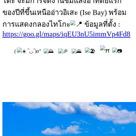
โดะ จะมีการจัดงานชมแสงอาทิตย์แรก
ของปีที่ขึ้นเหนืออ่าวอิเสะ (Ise Bay) พร้อม
การแสดงกลองไทโกะ
ข้อมูลที่ตั้ง :
https://goo.gl/maps/iqEU3nU5immVp4Fd8
(
‾̀◡‾́)σ”