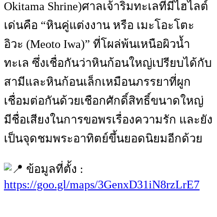
Okitama Shrine)ศาลเจ้าริมทะเลที่มีไฮไลต์
เด่นคือ “หินคู่แต่งงาน หรือ เมะโอะโตะ
อิวะ (Meoto Iwa)” ที่โผล่พ้นเหนือผิวน้ำ
ทะเล ซึ่งเชื่อกันว่าหินก้อนใหญ่เปรียบได้กับ
สามีและหินก้อนเล็กเหมือนภรรยาที่ผูก
เชื่อมต่อกันด้วยเชือกศักดิ์สิทธิ์ขนาดใหญ่
มีชื่อเสียงในการขอพรเรื่องความรัก และยัง
เป็นจุดชมพระอาทิตย์ขึ้นยอดนิยมอีกด้วย
ข้อมูลที่ตั้ง :
https://goo.gl/maps/3GenxD31iN8rzLrE7