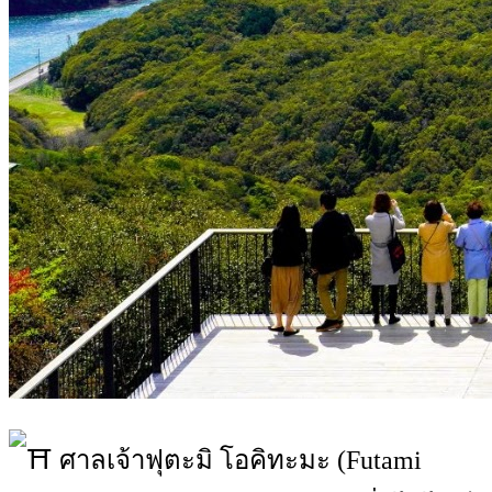
ศาลเจ้าฟุตะมิ โอคิทะมะ (Futami