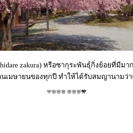
hidare zakura) หรือซากุระพันธุ์กิ่งย้อยที่ม
เดือนเมษายนของทุกปี ทำให้ได้รับสมญานามว่
🎌🌸🌸🌸 🌸🌸🌸
🎌