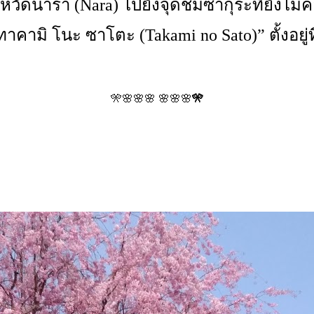
ังหวัดนารา (Nara) ไปยังจุดชมซากุระที่ยังไม่ค่
ทาคามิ โนะ ซาโตะ (Takami no Sato)” ตั้งอยู่ท
🎌🌸🌸🌸 🌸🌸🌸
🎌