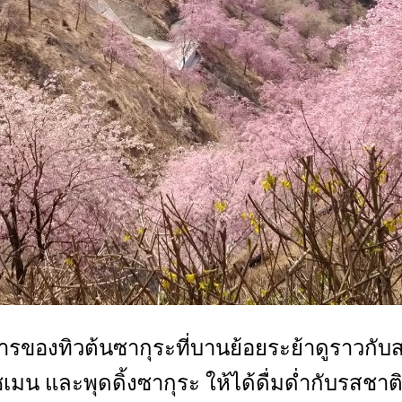
รของทิวต้นซากุระที่บานย้อยระย้าดูราวกับสาย
มน และพุดดิ้งซากุระ ให้ได้ดื่มด่ำกับรสชาติ