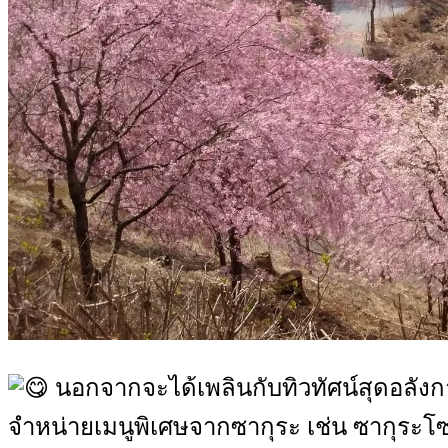
นอกจากจะได้เพลินกับทิวทัศน์สุดอลังกา
จำหน่ายเมนูพิเศษจากซากุระ เช่น ซากุระโซเ