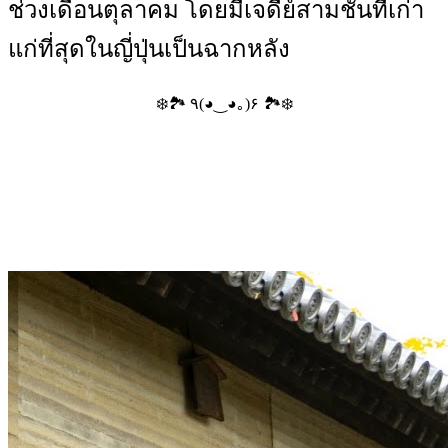
ช่วงเดือนตุลาคม โดยมีเจดีย์สามชั้นที่เก่า
แก่ที่สุดในญี่ปุ่นเป็นฉากหลัง
❄️🏞️ ٩(◕‿◕｡)۶ 🏞️❄️