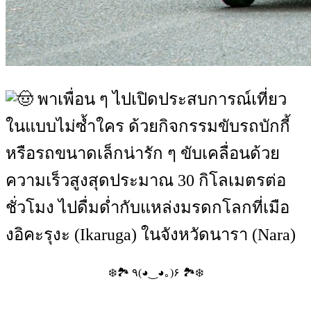
พาเพื่อน ๆ ไปเปิดประสบการณ์เที่ยว
ในแบบไม่ซ้ำใคร ด้วยกิจกรรมขับรถบักกี้
หรือรถขนาดเล็กน่ารัก ๆ ขับเคลื่อนด้วย
ความเร็วสูงสุดประมาณ 30 กิโลเมตรต่อ
ชั่วโมง ไปดื่มด่ำกับแหล่งมรดกโลกที่เมือ
งอิคะรุงะ (Ikaruga) ในจังหวัดนารา (Nara)
❄️🏞️ ٩(◕‿◕｡)۶ 🏞️❄️