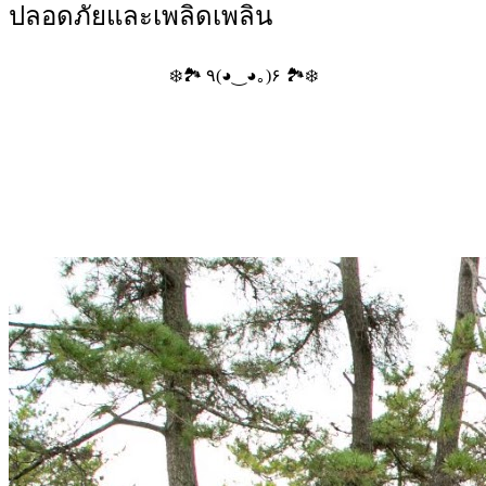
ปลอดภัยและเพลิดเพลิน
❄️🏞️ ٩(◕‿◕｡)۶ 🏞️❄️