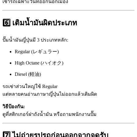
เช่ารถเฉพาะวันที่ออกนอกเมือง
6️⃣ เติมน้ำมันผิดประเภท
ปั๊มน้ำมันญี่ปุ่นมี 3 ประเภทหลัก:
Regular (レギュラー)
High Octane (ハイオク)
Diesel (軽油)
รถเช่าส่วนใหญ่ใช้ Regular
แต่หลายคนอ่านภาษาญี่ปุ่นไม่ออกแล้วเติมผิด
วิธีป้องกัน:
ดูที่สติกเกอร์ฝาถังน้ำมัน หรือถามพนักงานปั๊ม
7️⃣ ไม่ถ่ายรูปรถก่อนออกจากจุดรับ