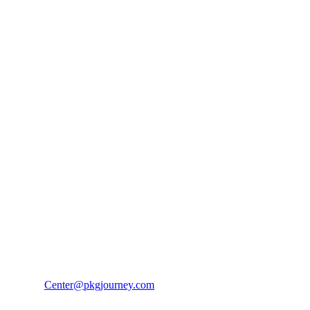
PKG JOURNEY
โทร : 02 676 3303 / 02 003 4883
แฟ็กซ์ : 02 003 4880
E-Mail :
Center@pkgjourney.com