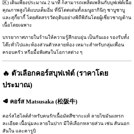
区) เดินเพียงประมาณ 2 นาที ก็สามารถเพลิดเพลินกับบุฟเฟ่ต์เนื้อ
คุณภาพสูงได้แบบเต็มอิ่ม ที่นี่โดดเด่นทั้งเมนูยากินิกุ ชาบูชาบู
และสุกี้ยากี้ โดยคัดสรรวัตถุดิบอย่างพิถีพิถันโดยผู้เชี่ยวชาญด้าน
เนื้อโดยเฉพาะ
บรรยากาศภายในร้านให้ความรู้สึกอบอุ่น เป็นกันเอง รองรับทั้ง
โต๊ะทั่วไปและห้องส่วนตัวหลายห้อง เหมาะสำหรับกลุ่มเพื่อน
ครอบครัว หรือมื้อพิเศษในโอกาสต่าง ๆ
🔥 ตัวเลือกคอร์สบุฟเฟ่ต์ (ราคาโดย
ประมาณ)
🥩 คอร์ส Matsusaka (松阪牛)
คอร์สไฮไลต์สำหรับคนรักเนื้อมัตสึซากะแท้ ลายไขมันแทรก
ละเอียด เนื้อนุ่มละลายในปาก มีให้เลือกหลายส่วน เช่น สันนอก
สันใน และคารูบิ