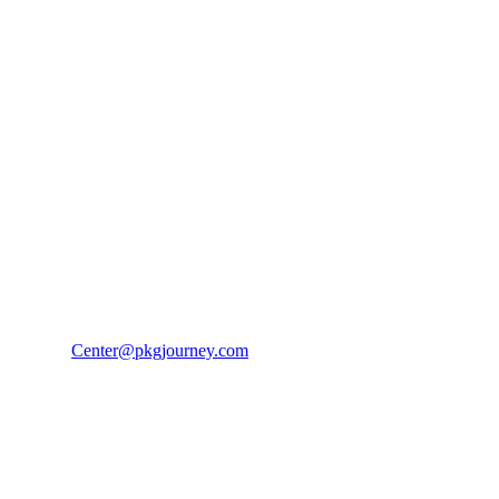
PKG JOURNEY
โทร : 02 676 3303 / 02 003 4883
แฟ็กซ์ : 02 003 4880
E-Mail :
Center@pkgjourney.com
บริษัท พีเคจี เจอร์นีย์ไลน์ จำกัด
32/249 แจ้งวัฒนะ ปากเกร็ด นนทบุรี 11120