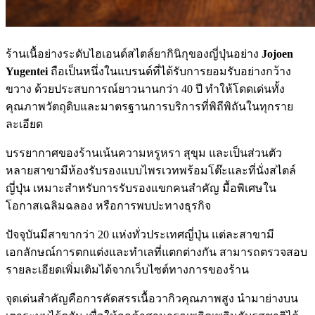
ร้านเนื้อย่างระดับไฮเอนด์สไตล์ยากินิกุของญี่ปุ่นอย่าง
Jojoen
Yugentei
ถือเป็นหนึ่งในแบรนด์ที่ได้รับการยอมรับอย่างกว้าง
ขวาง ด้วยประสบการณ์ยาวนานกว่า 40 ปี ทำให้โดดเด่นทั้ง
คุณภาพวัตถุดิบและมาตรฐานการบริการที่พิถีพิถันในทุกราย
ละเอียด
บรรยากาศของร้านเน้นความหรูหรา สุขุม และเป็นส่วนตัว
หลายสาขามีห้องรับรองแบบไพรเวทพร้อมโต๊ะและที่นั่งสไตล์
ญี่ปุ่น เหมาะสำหรับการรับรองแขกคนสำคัญ มื้อพิเศษใน
โอกาสเฉลิมฉลอง หรือการพบปะทางธุรกิจ
ปัจจุบันมีสาขากว่า 20 แห่งทั่วประเทศญี่ปุ่น แต่ละสาขามี
เอกลักษณ์การตกแต่งและทำเลที่แตกต่างกัน สามารถตรวจสอบ
รายละเอียดเพิ่มเติมได้จากเว็บไซต์ทางการของร้าน
จุดเด่นสำคัญคือการคัดสรรเนื้อวากิวคุณภาพสูง นำมาย่างบน