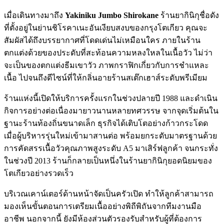
เมื่อเดินทางมาถึง
Yakiniku Jumbo Shirokane
ร้านยากินิกุชื่อดัง
ที่ตั้งอยู่ในย่านชิโรคาเนะอันเงียบสงบของกรุงโตเกียว คุณจะ
สัมผัสได้ถึงบรรยากาศที่โดดเด่นไม่เหมือนใคร ภายในร้าน
ตกแต่งด้วยของประดับที่สะท้อนความหลงใหลในเนื้อวัว ไม่ว่า
จะเป็นของตกแต่งธีมเขาวัว ภาพกราฟิกเกี่ยวกับการชำแหละ
เนื้อ ไปจนถึงดีไซน์ที่ให้กลิ่นอายร้านสเต๊กเฮาส์ระดับพรีเมียม
ร้านแห่งนี้เปิดให้บริการครั้งแรกในช่วงปลายปี 1988 และดำเนิน
กิจการอย่างต่อเนื่องมายาวนานหลายทศวรรษ จากจุดเริ่มต้นใน
ฐานะร้านท้องถิ่นขนาดเล็ก ธุรกิจได้เติบโตอย่างก้าวกระโดด
เมื่อผู้บริหารรุ่นใหม่เข้ามาสานต่อ พร้อมยกระดับมาตรฐานด้วย
การคัดสรรเนื้อวัวคุณภาพสูงระดับ A5 มาเสิร์ฟลูกค้า จนกระทั่ง
ในช่วงปี 2013 ร้านก็กลายเป็นหนึ่งในร้านยากินิกุยอดนิยมของ
โตเกียวอย่างรวดเร็ว
บริเวณเคาน์เตอร์ด้านหน้าจัดเป็นครัวเปิด ทำให้ลูกค้าสามารถ
มองเห็นขั้นตอนการเตรียมเนื้ออย่างพิถีพิถันจากทีมงานมือ
อาชีพ นอกจากนี้ ยังมีห้องส่วนตัวรองรับสำหรับผู้ที่ต้องการ