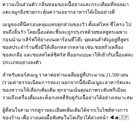
ความเป็นส่วนตัว กลิ่นหอมของเนื้อย่างและกระเทียมที่ลอยมา
แตะจมูกยิ่งช่วยกระตุ้นความอยากอาหารได้เป็นอย่างดี
เมนูของที่นี่ครอบคลุมแทบทุกส่วนของวัว ตั้งแต่ไหล่ ซี่โครง ไป
จนถึงลิ้นวัว โดยเนื้อแต่ละชิ้นจะถูกปรุงรสด้วยซอสสูตรเฉพาะ
ก่อนนำมาเสิร์ฟให้ย่างบนเตาร้อนที่โต๊ะ จุดเด่นสำคัญอยู่ที่สูตร
ซอสประจำร้านซึ่งมีให้เลือกหลากหลาย เช่น ซอสถั่วเหลือง
ซอสเกลือ และซอสสไตล์ซิตรัส ที่ออกแบบมาให้เข้ากับเนื้อแต่ละ
ประเภทอย่างลงตัว
สำหรับคอร์สเมนู ราคาต่อท่านเฉลี่ยอยู่ที่ประมาณ 21,500 เยน
(รวมค่าธรรมเนียมการจอง) นอกจากนี้ยังมีเมนูอะลาคาร์ตและ
ของหวานให้เลือกเพิ่มเติม ทุกจานเน้นคุณภาพระดับพรีเมียม
รวมถึงเครื่องดื่มและค็อกเทลที่จับคู่กับเนื้อย่างได้อย่างเหมาะสม
ผู้ที่สนใจสามารถดูรายละเอียดเพิ่มเติมได้จากเว็บไซต์ทางการ
ของร้าน เพื่อวางแผนมื้อพิเศษในโตเกียวได้ล่วงหน้า 🥩🔥🇯🇵