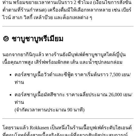
ท่าน พร้อมขยายเวลาทานเป็นราว 2 ชั่วโมง (เงื่อนไขการสั่งขั้น
ต่ำตามที่ร้านกำหนด) เครื่องดื่มมีให้เลือกหลากหลาย เช่น เบียร์
ไวน์ สาเก วิสกี้ เหล้าบ๊วย และค็อกเทลต่าง ๆ
🍲 ชาบูชาบูพรีเมียม
นอกจากยากินิกุแล้ว ทางร้านยังมีบุฟเฟ่ต์ชาบูชาบูสไตล์ญี่ปุ่น
เนื้อคุณภาพสูง เสิร์ฟพร้อมผักสด เส้น และน้ำซุปกลมกล่อม
คอร์สชาบูเนื้อวัวดำและซีฟู้ด ราคาเริ่มต้นราว 7,500 เยน/
ท่าน
คอร์สชาบูเนื้อมัตสึซากะ ราคาเฉลี่ยประมาณ 26,000 เยน/
ท่าน
(จำกัดเวลาทานประมาณ 90 นาที)
โดยรวมแล้ว Rokkasen เป็นหนึ่งในร้านเนื้อบุฟเฟ่ต์ระดับไฮเอนด์
ที่ตอบโจทย์ทั้งสายเนื้อจริงจังและผู้ที่อยากสัมผัสประสบการณ์