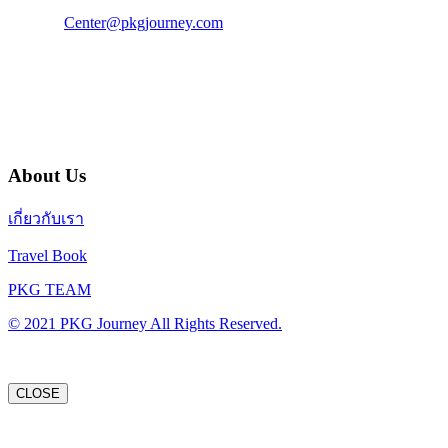
แฟ็กซ์ : 02 003 4880
E-Mail :
Center@pkgjourney.com
บริษัท พีเคจี เจอร์นีย์ไลน์ จำกัด
32/249 แจ้งวัฒนะ ปากเกร็ด นนทบุรี 11120
About Us
เกี่ยวกับเรา
Travel Book
PKG TEAM
© 2021 PKG Journey All Rights Reserved.
CLOSE