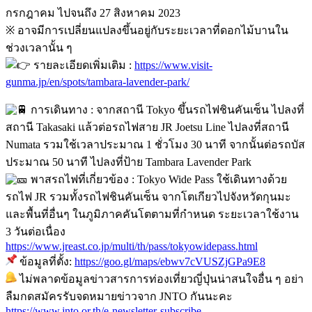
กรกฎาคม ไปจนถึง 27 สิงหาคม 2023
※ อาจมีการเปลี่ยนแปลงขึ้นอยู่กับระยะเวลาที่ดอกไม้บานใน
ช่วงเวลานั้น ๆ
รายละเอียดเพิ่มเติม :
https://www.visit-
gunma.jp/en/spots/tambara-lavender-park/
การเดินทาง : จากสถานี Tokyo ขึ้นรถไฟชินคันเซ็น ไปลงที่
สถานี Takasaki แล้วต่อรถไฟสาย JR Joetsu Line ไปลงที่สถานี
Numata รวมใช้เวลาประมาณ 1 ชั่วโมง 30 นาที จากนั้นต่อรถบัส
ประมาณ 50 นาที ไปลงที่ป้าย Tambara Lavender Park
พาสรถไฟที่เกี่ยวข้อง : Tokyo Wide Pass ใช้เดินทางด้วย
รถไฟ JR รวมทั้งรถไฟชินคันเซ็น จากโตเกียวไปจังหวัดกุนมะ
และพื้นที่อื่นๆ ในภูมิภาคคันโตตามที่กำหนด ระยะเวลาใช้งาน
3 วันต่อเนื่อง
https://www.jreast.co.jp/multi/th/pass/tokyowidepass.html
ข้อมูลที่ตั้ง:
https://goo.gl/maps/ebwv7cVUSZjGPa9E8
ไม่พลาดข้อมูลข่าวสารการท่องเที่ยวญี่ปุ่นน่าสนใจอื่น ๆ อย่า
ลืมกดสมัครรับจดหมายข่าวจาก JNTO กันนะคะ
https://www.jnto.or.th/e-newsletter-subscribe