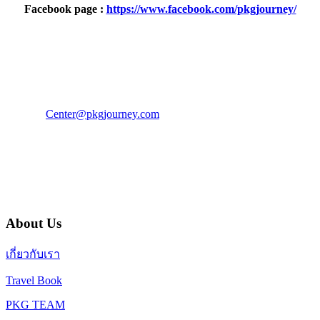
Facebook page :
https://www.facebook.com/pkgjourney/
PKG JOURNEY
โทร : 02 676 3303 / 02 003 4883
แฟ็กซ์ : 02 003 4880
E-Mail :
Center@pkgjourney.com
บริษัท พีเคจี เจอร์นีย์ไลน์ จำกัด
32/249 แจ้งวัฒนะ ปากเกร็ด นนทบุรี 11120
About Us
เกี่ยวกับเรา
Travel Book
PKG TEAM