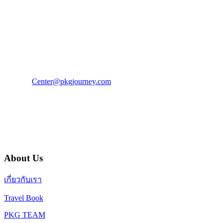
PKG JOURNEY
โทร : 02 676 3303 / 02 003 4883
แฟ็กซ์ : 02 003 4880
E-Mail :
Center@pkgjourney.com
บริษัท พีเคจี เจอร์นีย์ไลน์ จำกัด
32/249 แจ้งวัฒนะ ปากเกร็ด นนทบุรี 11120
About Us
เกี่ยวกับเรา
Travel Book
PKG TEAM