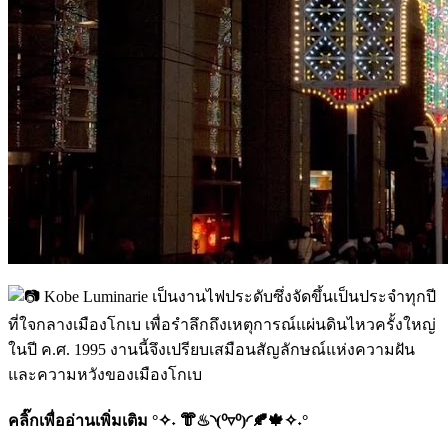
Kobe Luminarie เป็นงานไฟประดับซึ่งจัดขึ้นเป็นประจำทุกปี
ที่ใจกลางเมืองโกเบ เพื่อรำลึกถึงเหตุการณ์แผ่นดินไหวครั้งใหญ่
ในปี ค.ศ. 1995 งานนี้จึงเปรียบเสมือนสัญลักษณ์แห่งความฝัน
และความหวังของเมืองโกเบ
คลิ๊กเพื่ออ่านเพิ่มเติม °✧˖ 👘♨◝(⁰▿⁰)◜🍂🍁✧˖°