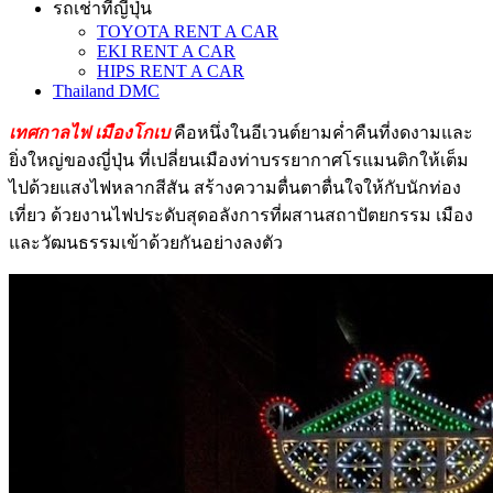
รถเช่าที่ญี่ปุ่น
TOYOTA RENT A CAR
EKI RENT A CAR
HIPS RENT A CAR
Thailand DMC
เทศกาลไฟ เมืองโกเบ
คือหนึ่งในอีเวนต์ยามค่ำคืนที่งดงามและ
ยิ่งใหญ่ของญี่ปุ่น ที่เปลี่ยนเมืองท่าบรรยากาศโรแมนติกให้เต็ม
ไปด้วยแสงไฟหลากสีสัน สร้างความตื่นตาตื่นใจให้กับนักท่อง
เที่ยว ด้วยงานไฟประดับสุดอลังการที่ผสานสถาปัตยกรรม เมือง
และวัฒนธรรมเข้าด้วยกันอย่างลงตัว