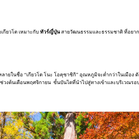
อเกียวโต เหมาะกับ
ทัวร์ญี่ปุ่น
สายวัฒนธรรมและธรรมชาติ ที่อยากส
หลายในชื่อ “เกียวโต โนะ โอคุซาชิกิ” อุณหภูมิจะต่ำกว่าในเมือง ดั
นช่วงต้นเดือนพฤศจิกายน ขั้นบันไดที่นำไปสู่ทางเข้าและบริเวณรอ