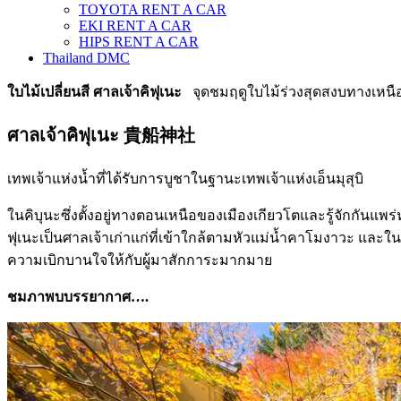
TOYOTA RENT A CAR
EKI RENT A CAR
HIPS RENT A CAR
Thailand DMC
ใบไม้เปลี่ยนสี ศาลเจ้าคิฟุเนะ
จุดชมฤดูใบไม้ร่วงสุดสงบทางเหนื
ศาลเจ้าคิฟุเนะ 貴船神社
เทพเจ้าแห่งน้ำที่ได้รับการบูชาในฐานะเทพเจ้าแห่งเอ็นมุสุบิ
ในคิบุนะซึ่งตั้งอยู่ทางตอนเหนือของเมืองเกียวโตและรู้จักกันแพร่
ฟุเนะเป็นศาลเจ้าเก่าแก่ที่เข้าใกล้ตามหัวแม่น้ำคาโมงาวะ และใ
ความเบิกบานใจให้กับผู้มาสักการะมากมาย
ชมภาพบบรรยากาศ….