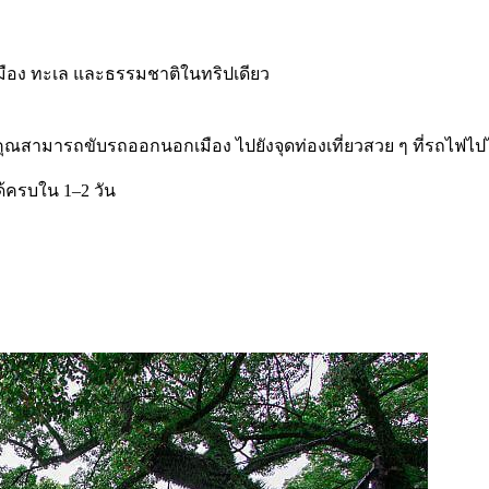
งเมือง ทะเล และธรรมชาติในทริปเดียว
ณสามารถขับรถออกนอกเมือง ไปยังจุดท่องเที่ยวสวย ๆ ที่รถไฟไปไม
ด้ครบใน 1–2 วัน