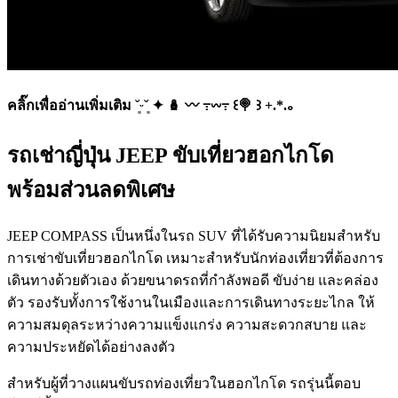
คลิ๊กเพื่ออ่านเพิ่มเติม ˘͈ᵕ˘͈ ✦ 🪆 〰️ ߹𖥦߹ ꒰🍭 ꒱ +.*.｡
รถเช่าญี่ปุ่น JEEP ขับเที่ยวฮอกไกโด
พร้อมส่วนลดพิเศษ
JEEP COMPASS เป็นหนึ่งในรถ SUV ที่ได้รับความนิยมสำหรับ
การเช่าขับเที่ยวฮอกไกโด เหมาะสำหรับนักท่องเที่ยวที่ต้องการ
เดินทางด้วยตัวเอง ด้วยขนาดรถที่กำลังพอดี ขับง่าย และคล่อง
ตัว รองรับทั้งการใช้งานในเมืองและการเดินทางระยะไกล ให้
ความสมดุลระหว่างความแข็งแกร่ง ความสะดวกสบาย และ
ความประหยัดได้อย่างลงตัว
สำหรับผู้ที่วางแผนขับรถท่องเที่ยวในฮอกไกโด รถรุ่นนี้ตอบ