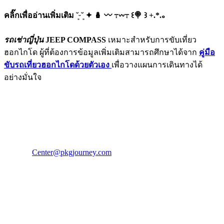
คลิ๊กเพื่ออ่านเพิ่มเติม ˘͈ᵕ˘͈ ✦ 🪆 〰️ ߹𖥦߹ ꒰🍭 ꒱ +.*.｡
รถเช่าญี่ปุ่น
JEEP COMPASS
เหมาะสำหรับการขับเที่ยว
ฮอกไกโด ผู้ที่ต้องการข้อมูลเพิ่มเติมสามารถศึกษาได้จาก
คู่มือ
ขับรถเที่ยวฮอกไกโดด้วยตัวเอง
เพื่อวางแผนการเดินทางได้
อย่างมั่นใจ
PKG JOURNEY
โทร : 02 676 3303 / 02 003 4883
แฟ็กซ์ : 02 003 4880
E-Mail :
Center@pkgjourney.com
บริษัท พีเคจี เจอร์นีย์ไลน์ จำกัด
32/249 แจ้งวัฒนะ ปากเกร็ด นนทบุรี 11120