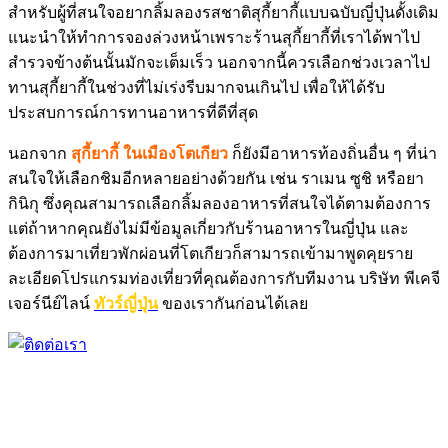
สำหรับผู้ที่สนใจอยากลิ้มลองรสชาติสุกี้ยากี้แบบฉบับญี่ปุ่นดั้งเดิม
แนะนำให้ทำการจองล่วงหน้าเพราะร้านสุกี้ยากี้ที่เราได้พาไป
สำรวจข้างต้นนั้นมักจะเต็มเร็ว นอกจากนี้ควรเลือกช่วงเวลาไป
ทานสุกี้ยากี้ในช่วงที่ไม่เร่งรีบมากจนเกินไป เพื่อให้ได้รับ
ประสบการณ์การทานอาหารที่ดีที่สุด
นอกจาก
สุกี้ยากี้ ในเมืองโตเกียว
ก็ยังมีอาหารท้องถิ่นอื่น ๆ ที่น่า
สนใจให้เลือกชิมอีกหลายอย่างด้วยกัน เช่น ราเมน ซูชิ หรือยา
กินิกุ ซึ่งคุณสามารถเลือกลิ้มลองอาหารที่สนใจได้ตามต้องการ
แต่ถ้าหากคุณยังไม่มีข้อมูลเกี่ยวกับร้านอาหารในญี่ปุ่น และ
ต้องการมาเที่ยวพักผ่อนที่โตเกียวก็สามารถเข้ามาพูดคุยราย
ละเอียดโปรแกรมท่องเที่ยวที่คุณต้องการกับทีมงาน บริษัท พีเคจี
เจอร์นีย์ไลน์
ทัวร์ญี่ปุ่น
ของเรากันก่อนได้เลย
PKG JOURNEY
โทร : 02 676 3303 / 02 003 4883