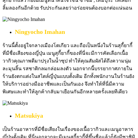
สุกี้ยากี้แล้ว ก็ยังมีเมนูที่น่าสนใจ เช่น ซาชิมิ , เทมปุระ ให้เลือก
ลิ้มลองกันอีกด้วย รับประกันเลยว่าอร่อยจนต้องบอกต่อแน่นอน
Ningyocho Imahan
ร้านนี้ตั้งอยู่ใจกลางเมืองโตเกียว และถือเป็นหนึ่งในร้านสุกี้ยากี้
ที่มีชื่อเสียงของญี่ปุ่น เมนูสุกี้ยากี้ของที่นี่จะมีการคัดเลือกเนื้อ
วากิวคุณภาพดีมาปรุงในน้ำซุป ทำให้คุณสัมผัสได้ถึงความนุ่ม
ละมุนลิ้น รสชาติกลมกล่อมลงตัว นอกจากนี้บรรยากาศภายใน
ร้านยังตกแต่งในสไตล์ญี่ปุ่นแบบดั้งเดิม อีกทั้งพนักงานในร้านยัง
ให้บริการอย่างมืออาชีพและเป็นกันเอง จึงทำให้ที่นี่มีความ
พิเศษและทำให้ลูกค้ากลับมาเยือนกันอีกหลายครั้งเลยทีเดียว
Matsukiya
เป็นร้านอาหารที่มีชื่อเสียงในเรื่องของเนื้อวากิวและเมนูอาหาร
ญี่ปุ่นดั้งเดิม ที่นี่นอกจากจะมีเมนูสุกี้ยากี้ที่ขึ้นชื่อแล้วก็ยังมีซาชิมิ