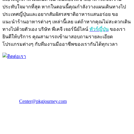
ประทับใจมากที่สุด หากในตอนนี้คุณกำลังวางแผนเดินทางไป
ประเทศญี่ปุ่นและอยากสัมผัสรสชาติอาหารแสนอร่อย ขอ
แนะนำร้านอาหารต่างๆ เหล่านี้เลย แต่ถ้าหากคุณไม่สะดวกเดิน
ทางไปด้วยตัวเอง บริษัท พีเคจี เจอร์นีย์ไลน์
ทัวร์ญี่ปุ่น
ของเรา
ยินดีให้บริการ คุณสามารถเข้ามาสอบถามรายละเอียด
โปรแกรมต่างๆ กับทีมงานมืออาชีพของเรากันได้ทุกเวลา
PKG JOURNEY
โทร : 02 676 3303 / 02 003 4883
แฟ็กซ์ : 02 003 4880
E-Mail :
Center@pkgjourney.com
บริษัท พีเคจี เจอร์นีย์ไลน์ จำกัด
32/249 แจ้งวัฒนะ ปากเกร็ด นนทบุรี 11120