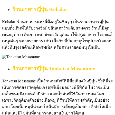
ร้านอาหารญี่ปุ่น Kohaku
Kohaku ร้านอาหารแห่งนี้ตั้งอยู่ในชินจูกุ เป็นร้านอาหารญี่ปุ่น
แบบดั้งเดิมที่ได้รับรางวัลมิชลินสตาร์ระดับสามดาว ร้านนี้มีจุด
เด่นอยู่ที่การดึงเอารสชาติของวัตถุดิบมาใช้ปรุงอาหาร โดยจะมี
เมนูเด่นๆ หลายรายการ เช่น เนื้อวัวญี่ปุ่น ชาบูน้ำซุปปลาโอตาก
แห้งที่ปรุงรสด้วยเห็ดทรัฟเฟิล หรือสาหร่ายคอมบุ เป็นต้น
ร้านอาหารญี่ปุ่น
Tonkatsu Masamune
Tonkatsu Masamune เป็นร้านทงคัตสึที่มีชื่อเสียงในญี่ปุ่น ซึ่งที่นี่จะ
เน้นการคัดสรรวัตถุดิบเกรดพรีเมี่ยมอย่างพิถีพิถัน ไม่ว่าจะเป็น
เกล็ดขนมปัง กะหล่ำปี ข้าว และน้ำมันที่ใช้ในการทอด โดย
เฉพาะวัตถุดิบหลักอย่างเนื้อหมู ที่ร้านให้ความสำคัญเป็นอย่าง
มาก โดยเนื้อหมูที่นำมาใช้นั้นมีการเลี้ยงดูเป็นอย่างดี ทำให้เนื้อ
แน่นและมีไขมันที่สามารถละลายในปากได้เลย