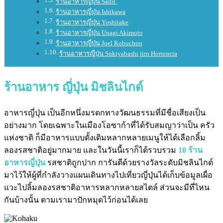
ร้านอาหารญี่ปุ่น Saito
ร้านอาหารญี่ปุ่น Ishikawa
ร้านอาหารญี่ปุ่น Yoshitake
ร้านอาหารญี่ปุ่น Unagi Akimoto
ร้านอาหารญี่ปุ่น Joel Robuchon
ร้านอาหารญี่ปุ่น Sukiyabashi jiro Hortencia
ร้านอาหาร ญี่ปุ่น มิชลินไกด์
อาหารญี่ปุ่น เป็นอีกหนึ่งมรดกทางวัฒนธรรมที่มีชื่อเสียงเป็น
อย่างมาก โดยเฉพาะในเมืองโอซาก้าที่ได้รับสมญาว่าเป็น ครัว
แห่งชาติ ก็มีอาหารแบบดั้งเดิมหลากหลายเมนูให้ได้เลือกลิ้ม
ลองรสชาติอยู่มากมาย และในวันนี้เราก็ได้รวบรวม
10 ร้าน
อาหารญี่ปุ่น
รสชาติถูกปาก การันตีด้วยรางวัลระดับมิชลินไกด์
มาไว้ให้ผู้ที่กำลังวางแผนเดินทางไปเที่ยวญี่ปุ่นได้เก็บข้อมูลเผื่อ
แวะไปลิ้มลองรสชาติอาหารหลากหลายสไตล์ ส่วนจะมีที่ไหน
กันบ้างนั้น ตามเรามาปักหมุดไว้ก่อนได้เลย