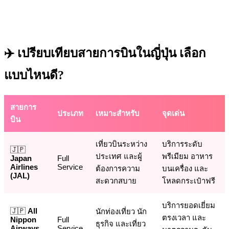
✈️ เปรียบเทียบสายการบินในญี่ปุ่น เลือก
แบบไหนดี?
สายการ
ประเภท
เหมาะสำหรับ
จุดเด่น
บิน
เที่ยวบินระหว่าง
บริการระดับ
🇯🇵
ประเทศ และผู้
พรีเมียม อาหาร
Japan
Full
Airlines
Service
ต้องการความ
บนเครื่อง และ
(JAL)
สะดวกสบาย
โหลดกระเป๋าฟรี
บริการยอดเยี่ยม
🇯🇵
All
นักท่องเที่ยว นัก
ตรงเวลา และ
Nippon
Full
ธุรกิจ และเที่ยว
Airways
Service