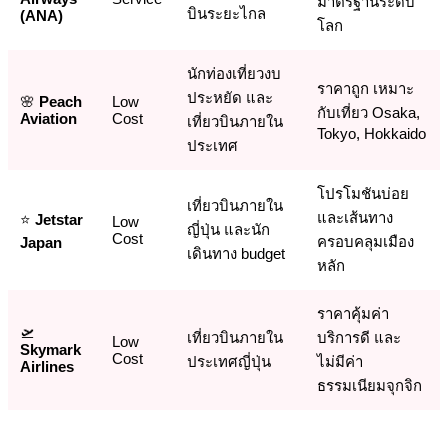
มาตรฐานระดับ
บินระยะไกล
(ANA)
โลก
นักท่องเที่ยวงบ
ราคาถูก เหมาะ
ประหยัด และ
🌸
Peach
Low
กับเที่ยว Osaka,
Aviation
Cost
เที่ยวบินภายใน
Tokyo, Hokkaido
ประเทศ
โปรโมชันบ่อย
เที่ยวบินภายใน
และเส้นทาง
⭐
Jetstar
Low
ญี่ปุ่น และนัก
Cost
ครอบคลุมเมือง
Japan
เดินทาง budget
หลัก
ราคาคุ้มค่า
🛫
เที่ยวบินภายใน
บริการดี และ
Low
Skymark
Cost
ประเทศญี่ปุ่น
ไม่มีค่า
Airlines
ธรรมเนียมจุกจิก