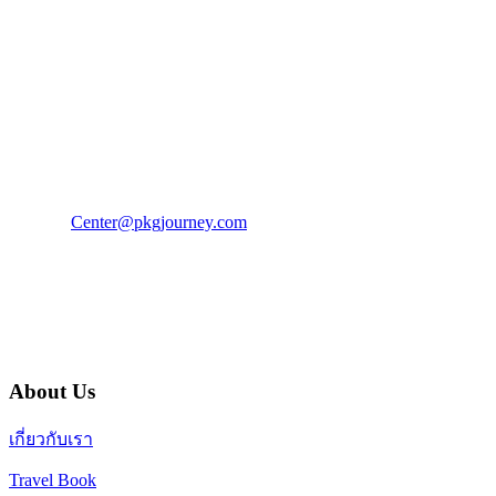
PKG JOURNEY
โทร : 02 676 3303 / 02 003 4883
แฟ็กซ์ : 02 003 4880
E-Mail :
Center@pkgjourney.com
บริษัท พีเคจี เจอร์นีย์ไลน์ จำกัด
32/249 แจ้งวัฒนะ ปากเกร็ด นนทบุรี 11120
About Us
เกี่ยวกับเรา
Travel Book