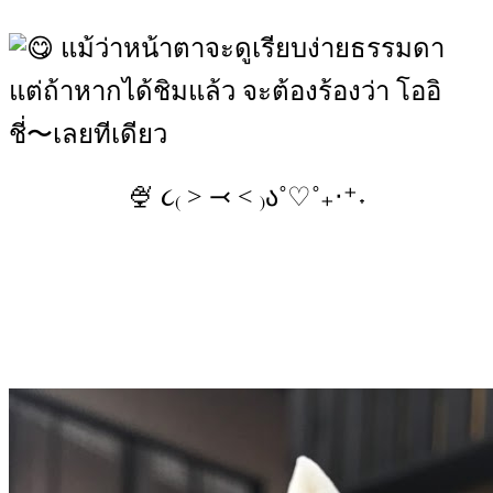
แม้ว่าหน้าตาจะดูเรียบง่ายธรรมดา
แต่ถ้าหากได้ชิมแล้ว จะต้องร้องว่า โออิ
ชี่〜เลยทีเดียว
🍨 ૮₍ ˃ ⤙ ˂ ₎ა˚♡˚₊‧⁺˖