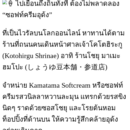
ไปเยือนถึงถิ่นทั้งที ต้องไม่พลาดลอง
“ซอฟท์ครีมอุด้ง”
ที่เป็นไวรัลบนโลกออนไลน์ หาทานได้ตาม
ร้านที่ถนนคนเดินหน้าศาลเจ้าโคโตฮิระกู
(Kotohirgu Shrinae) อาทิ ร้านโชยุ มาเมะ
ฮมโปะ (しょうゆ豆本舗・参道店)
จำหน่าย Kamatama Softcream หรือซอฟท์
ครีมรสวนิลลาหวานละมุน แทรกด้วยรสขิง
นิดๆ ราดด้วยซอสโชยุ และโรยต้นหอม
ท็อปปิ้งที่ด้านบน ให้ความรู้สึกคล้ายอุด้ง