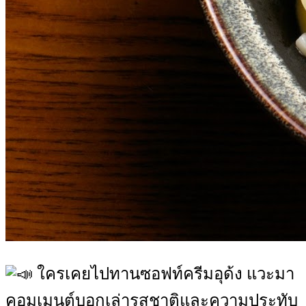
ใครเคยไปทานซอฟท์ครีมอุด้ง แวะมา
คอมเมนต์บอกเล่ารสชาติและความประทับ