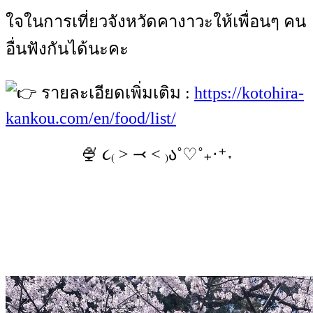
ใจในการเที่ยวจังหวัดคางาวะให้เพื่อนๆ คน
อื่นฟังกันได้นะคะ
รายละเอียดเพิ่มเติม :
https://kotohira-
kankou.com/en/food/list/
🍨 ૮₍ ˃ ⤙ ˂ ₎ა˚♡˚₊‧⁺˖