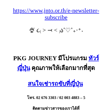
https://www.jnto.or.th/e-newsletter-
subscribe
🍨 ૮₍ ˃ ⤙ ˂ ₎ა˚♡˚₊‧⁺˖
PKG JOURNEY มีโปรแกรม
ทัวร์
ญี่ปุ่น
คุณภาพให้เลือกมากที่สุด
สนใจเช่ารถขับที่ญี่ปุ่น
โทร. 02 676 3303 / 02 003 4883 – 5
ติดตามข่าวสารของเราได้ที่