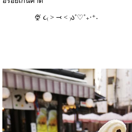
อร่อยเกินคาด
🍨 ૮₍ ˃ ⤙ ˂ ₎ა˚♡˚₊‧⁺˖