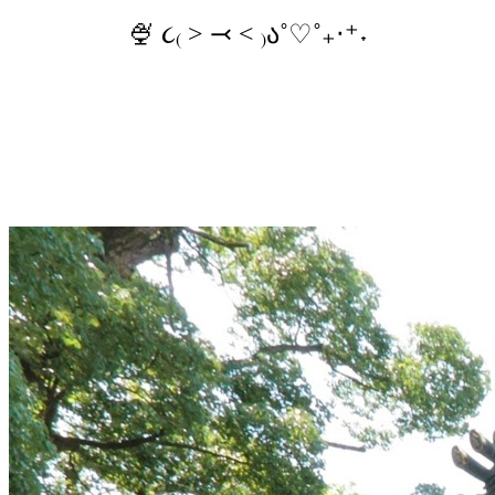
🍨 ૮₍ ˃ ⤙ ˂ ₎ა˚♡˚₊‧⁺˖