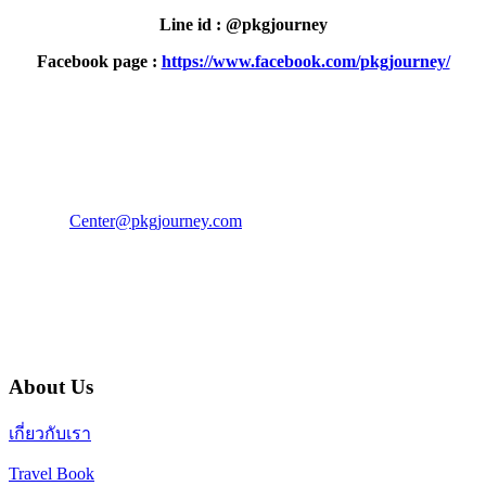
Line id : @pkgjourney
Facebook page :
https://www.facebook.com/pkgjourney/
PKG JOURNEY
โทร : 02 676 3303 / 02 003 4883
แฟ็กซ์ : 02 003 4880
E-Mail :
Center@pkgjourney.com
บริษัท พีเคจี เจอร์นีย์ไลน์ จำกัด
32/249 แจ้งวัฒนะ ปากเกร็ด นนทบุรี 11120
About Us
เกี่ยวกับเรา
Travel Book