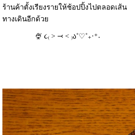
ร้านค้าตั้งเรียงรายให้ช้อปปิ้งไปตลอดเส้น
ทางเดินอีกด้วย
🍨 ૮₍ ˃ ⤙ ˂ ₎ა˚♡˚₊‧⁺˖