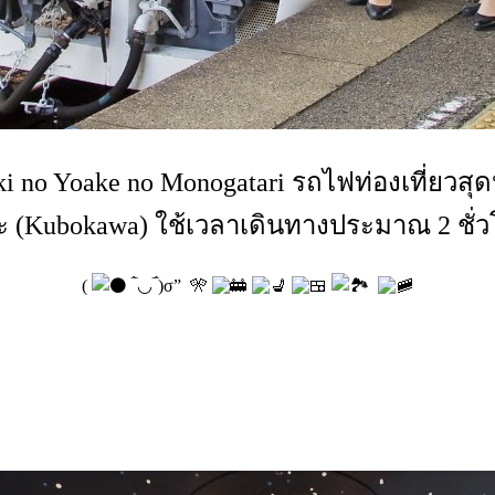
i no Yoake no Monogatari รถไฟท่องเที่ยวสุดห
วะ (Kubokawa) ใช้เวลาเดินทางประมาณ 2 ชั่ว
(
‾̀◡‾́)σ” 🎌