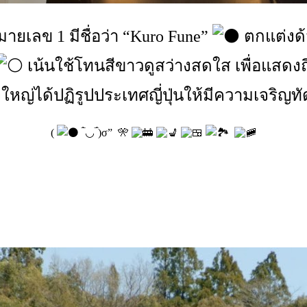
หมายเลข 1 มีชื่อว่า “Kuro Fune”
ตกแต่งด้
เน้นใช้โทนสีขาวดูสว่างสดใส เพื่อแสดงถึง
่งใหญ่ได้ปฏิรูปประเทศญี่ปุ่นให้มีความเจริ
(
‾̀◡‾́)σ” 🎌