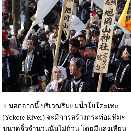
นอกจากนี้ บริเวณริมแม่น้ำโยโคะเทะ
(Yokote River) จะมีการสร้างกระท่อมหิมะ
ขนาดจิ๋วจำนวนนับไม่ถ้วน โดยมีแสงเทียน