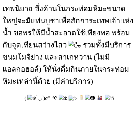
เทพนิยาย ซึ่งด้านในกระท่อมหิมะขนาด
ใหญ่จะมีแท่นบูชาเพื่อสักการะเทพเจ้าแห่ง
น้ำ ขอพรให้มีน้ำสะอาดใช้เพียงพอ พร้อม
กับจุดเทียนสว่างไสว
รวมทั้งมีบริการ
ขนมโมจิย่าง และสาเกหวาน (ไม่มี
แอลกอฮอล์) ให้นั่งดื่มกินภายในกระท่อม
หิมะเหล่านี้ด้วย (มีค่าบริการ)
(
‾̀◡‾́)σ” 🎌