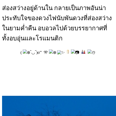
ส่องสว่างอยู่ด้านใน กลายเป็นภาพอันน่า
ประทับใจของดวงไฟนับพันดวงที่ส่องสว่าง
ในยามค่ำคืน อบอวลไปด้วยบรรยากาศที่
ทั้งอบอุ่นและโรแมนติก
(
‾̀◡‾́)σ” 🎌