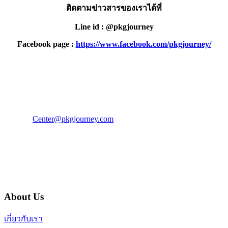
ติดตามข่าวสารของเราได้ที่
Line id : @pkgjourney
Facebook page :
https://www.facebook.com/pkgjourney/
PKG JOURNEY
โทร : 02 676 3303 / 02 003 4883
แฟ็กซ์ : 02 003 4880
E-Mail :
Center@pkgjourney.com
บริษัท พีเคจี เจอร์นีย์ไลน์ จำกัด
32/249 แจ้งวัฒนะ ปากเกร็ด นนทบุรี 11120
About Us
เกี่ยวกับเรา