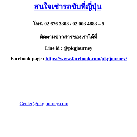
สนใจเช่ารถขับที่ญี่ปุ่น
โทร. 02 676 3303 / 02 003 4883 – 5
ติดตามข่าวสารของเราได้ที่
Line id : @pkgjourney
Facebook page :
https://www.facebook.com/pkgjourney/
PKG JOURNEY
โทร : 02 676 3303 / 02 003 4883
แฟ็กซ์ : 02 003 4880
E-Mail :
Center@pkgjourney.com
บริษัท พีเคจี เจอร์นีย์ไลน์ จำกัด
32/249 แจ้งวัฒนะ ปากเกร็ด นนทบุรี 11120