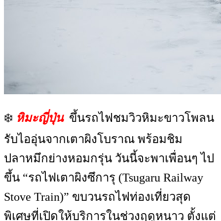
❄️
หิมะญี่ปุ่น
ขึ้นรถไฟชมวิวหิมะขาวโพลน
รับไออุ่นจากเตาผิงโบราณ พร้อมชิม
ปลาหมึกย่างหอมกรุ่น วันนี้จะพาเพื่อนๆ ไป
ขึ้น “รถไฟเตาผิงซึการุ (Tsugaru Railway
Stove Train)” ขบวนรถไฟท่องเที่ยวสุด
พิเศษที่เปิดให้บริการในช่วงฤดูหนาว ตั้งแต่