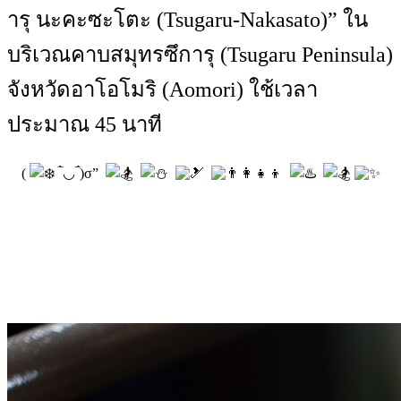
ารุ นะคะซะโตะ (Tsugaru-Nakasato)” ใน
บริเวณคาบสมุทรซึการุ (Tsugaru Peninsula)
จังหวัดอาโอโมริ (Aomori) ใช้เวลา
ประมาณ 45 นาที
(
‾̀◡‾́)σ”