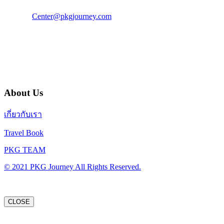
แฟ็กซ์ : 02 003 4880
E-Mail :
Center@pkgjourney.com
บริษัท พีเคจี เจอร์นีย์ไลน์ จำกัด
32/249 แจ้งวัฒนะ ปากเกร็ด นนทบุรี 11120
About Us
เกี่ยวกับเรา
Travel Book
PKG TEAM
© 2021 PKG Journey All Rights Reserved.
CLOSE