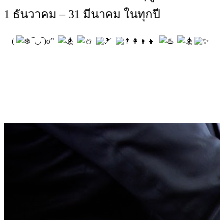
1 ธันวาคม – 31 มีนาคม ในทุกปี
(
‾̀◡‾́)σ”