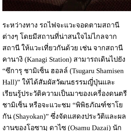
ระหว่างทาง รถไฟจะแวะจอดตามสถานี
ต่างๆ โดยมีสถานที่น่าสนใจไม่ไกลจาก
สถานี ให้แวะเที่ยวกันด้วย เช่น จากสถานี
คานางิ (Kanagi Station) สามารถเดินไปยัง
“ซึการุ ชามิเซ็น ฮอลล์ (Tsugaru Shamisen
Hall)” ให้ได้สัมผัสวัฒนธรรมญี่ปุ่นและ
เรียนรู้ประวัติความเป็นมาของเครื่องดนตรี
ชามิเซ็น หรือจะแวะชม “พิพิธภัณฑ์ชาโย
กัน (Shayokan)” ซึ่งจัดแสดงประวัติและผล
งานของโอซามุ ดาไซ (Osamu Dazai) นัก