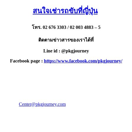
สนใจเช่ารถขับที่ญี่ปุ่น
โทร. 02 676 3303 / 02 003 4883 – 5
ติดตามข่าวสารของเราได้ที่
Line id : @pkgjourney
Facebook page :
https://www.facebook.com/pkgjourney/
PKG JOURNEY
โทร : 02 676 3303 / 02 003 4883
แฟ็กซ์ : 02 003 4880
E-Mail :
Center@pkgjourney.com
บริษัท พีเคจี เจอร์นีย์ไลน์ จำกัด
32/249 แจ้งวัฒนะ ปากเกร็ด นนทบุรี 11120