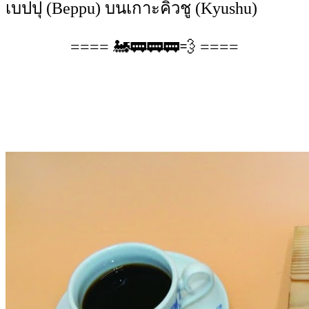
เบปปุ (Beppu) บนเกาะคิวชู (Kyushu)
==== 🚂🚃🚃🚃💨 ====