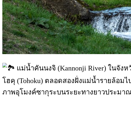
แม่น้ำคันนงจิ (Kannonji River) ในจัง
โฮคุ (Tohoku) ตลอดสองฝั่งแม่น้ำรายล้อมไ
ภาพอุโมงค์ซากุระบนระยะทางยาวประมาณ 