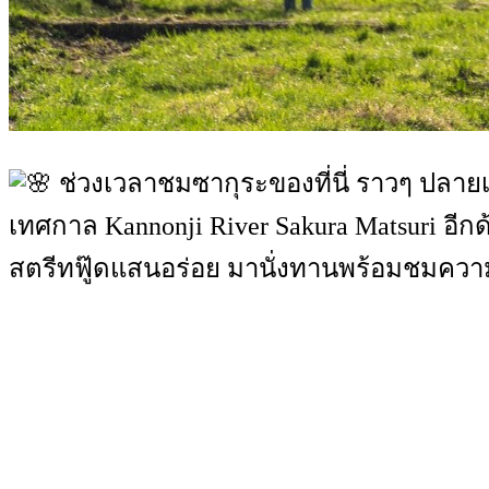
ช่วงเวลาชมซากุระของที่นี่ ราวๆ ปลาย
เทศกาล Kannonji River Sakura Matsuri อีกด
สตรีทฟู๊ดแสนอร่อย มานั่งทานพร้อมชมคว