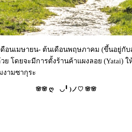
เดือนเมษายน- ต้นเดือนพฤษภาคม (ขึ้นอยู่กั
้วย โดยจะมีการตั้งร้านค้าแผงลอย (Yatai) ให้
ามงามซากุระ
🌸🌸 ღゝ◡╹ )ノ♡ 🌸🌸