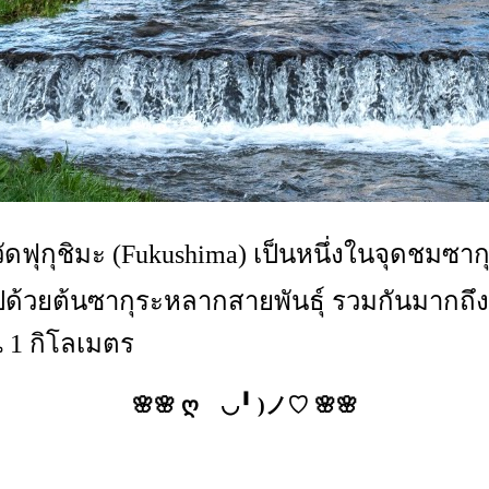
หวัดฟุกุชิมะ (Fukushima) เป็นหนึ่งในจุดชม
ปด้วยต้นซากุระหลากสายพันธุ์ รวมกันมากถึ
1 กิโลเมตร
🌸🌸 ღゝ◡╹ )ノ♡ 🌸🌸