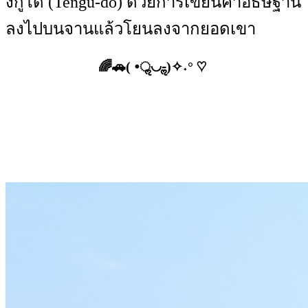
งกูโด (Tengu-do) ด้วยการเขียนคำอธิษฐาน
ลงไปบนจานแล้วโยนลงจากยอดเขา
🌈🚗( •ॢ◡-ॢ)✧˖° ♡