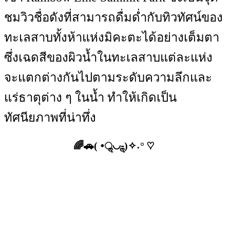
ชมวิวชื่อดังที่สามารถดื่มด่ำกับทิวทัศน์ของ
ทะเลสาบทั้งห้าแห่งมิคะตะได้อย่างเต็มตา
ซึ่งเฉดสีของผิวน้ำในทะเลสาบแต่ละแห่ง
จะแตกต่างกันไปตามระดับความลึกและ
แร่ธาตุต่าง ๆ ในน้ำ ทำให้เกิดเป็น
ทัศนียภาพที่น่าทึ่ง
🌈🚗( •ॢ◡-ॢ)✧˖° ♡