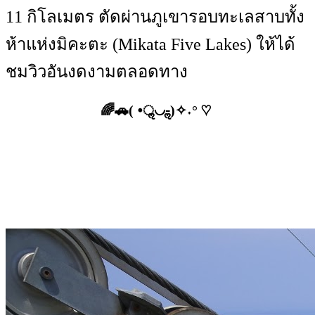
11 กิโลเมตร ตัดผ่านภูเขารอบทะเลสาบทั้ง
ห้าแห่งมิคะตะ (Mikata Five Lakes) ให้ได้
ชมวิวอันงดงามตลอดทาง
🌈🚗( •ॢ◡-ॢ)✧˖° ♡