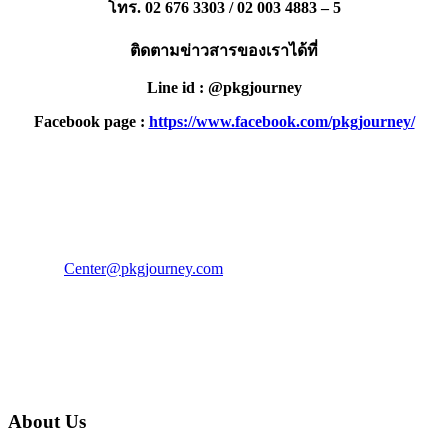
โทร. 02 676 3303 / 02 003 4883 – 5
ติดตามข่าวสารของเราได้ที่
Line id : @pkgjourney
Facebook page :
https://www.facebook.com/pkgjourney/
PKG JOURNEY
โทร : 02 676 3303 / 02 003 4883
แฟ็กซ์ : 02 003 4880
E-Mail :
Center@pkgjourney.com
บริษัท พีเคจี เจอร์นีย์ไลน์ จำกัด
32/249 แจ้งวัฒนะ ปากเกร็ด นนทบุรี 11120
About Us