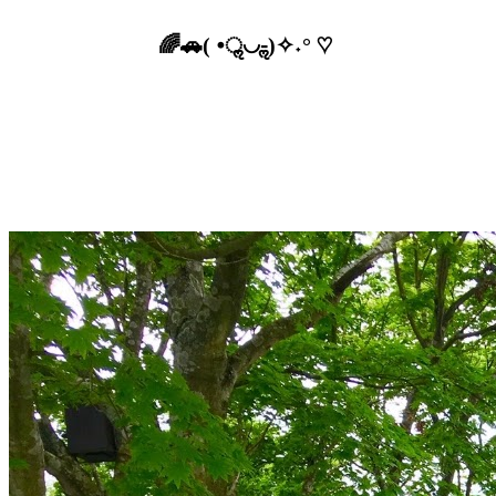
🌈🚗( •ॢ◡-ॢ)✧˖° ♡