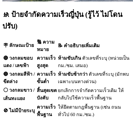
🚸 ป้ายจำกัดความเร็วญี่ปุ่น (รู้ไว้ ไม่โดน
ปรับ)
🔢 ความ
🪧 ลักษณะป้าย
📝 คำอธิบายเพิ่มเติม
หมาย
🔴 วงกลมขอบ
ความเร็ว
ห้ามขับเกิน
ตัวเลขที่ระบุ (หน่วยเป็น
แดง / เลขฟ้า
สูงสุด
กม./ชม. เสมอ)
🔵 วงกลมสีฟ้า /
ความเร็ว
ห้ามขับช้ากว่า
ตัวเลขที่ระบุ (มักพบ
ขีดล่าง
ขั้นต่ำ
เฉพาะบนทางด่วน)
⚪ วงกลมขาว /
สิ้นสุดเขต
ยกเลิกการจำกัดความเร็วเดิม ให้
บังคับ
กลับไปใช้ความเร็วพื้นฐาน
เส้นทะแยง
ความเร็ว
ให้ยึดตามกฎพื้นฐาน (เช่น ถนน
🚫 ไม่มีป้ายระบุ
พื้นฐาน
ทั่วไป 60 กม./ชม.)