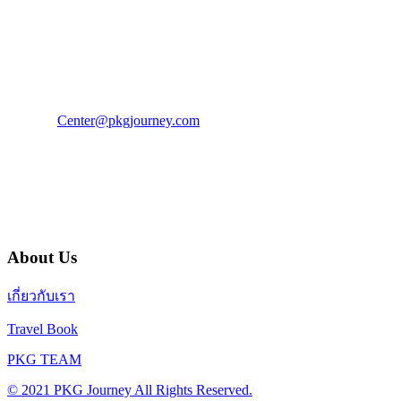
PKG JOURNEY
โทร : 02 676 3303 / 02 003 4883
แฟ็กซ์ : 02 003 4880
E-Mail :
Center@pkgjourney.com
บริษัท พีเคจี เจอร์นีย์ไลน์ จำกัด
32/249 แจ้งวัฒนะ ปากเกร็ด นนทบุรี 11120
About Us
เกี่ยวกับเรา
Travel Book
PKG TEAM
© 2021 PKG Journey All Rights Reserved.