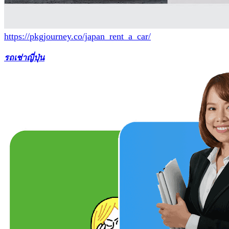
https://pkgjourney.co/japan_rent_a_car/
รถเช่าญี่ปุ่น