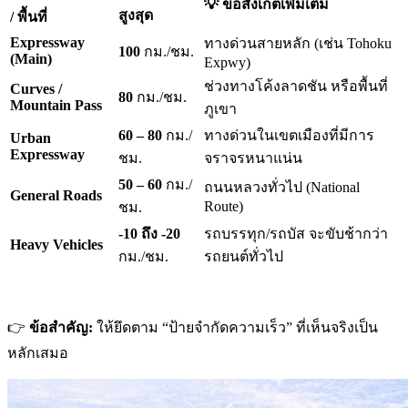
💡 ข้อสังเกตเพิ่มเติม
สูงสุด
/ พื้นที่
Expressway
ทางด่วนสายหลัก (เช่น Tohoku
100
กม./ชม.
(Main)
Expwy)
ช่วงทางโค้งลาดชัน หรือพื้นที่
Curves /
80
กม./ชม.
Mountain Pass
ภูเขา
60 – 80
กม./
ทางด่วนในเขตเมืองที่มีการ
Urban
Expressway
ชม.
จราจรหนาแน่น
50 – 60
กม./
ถนนหลวงทั่วไป (National
General Roads
Route)
ชม.
-10 ถึง -20
รถบรรทุก/รถบัส จะขับช้ากว่า
Heavy Vehicles
กม./ชม.
รถยนต์ทั่วไป
👉
ข้อสำคัญ:
ให้ยึดตาม “ป้ายจำกัดความเร็ว” ที่เห็นจริงเป็น
หลักเสมอ