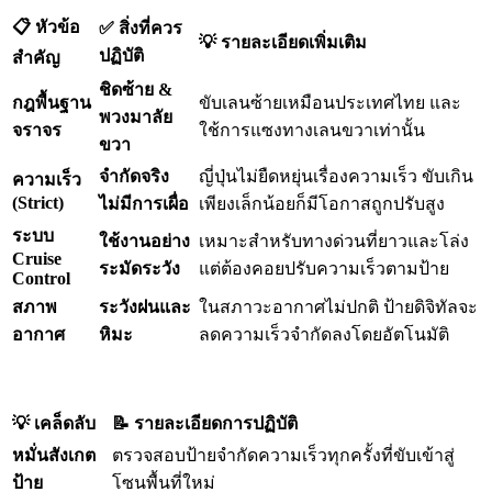
📋 หัวข้อ
✅ สิ่งที่ควร
💡 รายละเอียดเพิ่มเติม
ปฏิบัติ
สำคัญ
ชิดซ้าย &
กฎพื้นฐาน
ขับเลนซ้ายเหมือนประเทศไทย และ
พวงมาลัย
จราจร
ใช้การแซงทางเลนขวาเท่านั้น
ขวา
จำกัดจริง
ญี่ปุ่นไม่ยืดหยุ่นเรื่องความเร็ว ขับเกิน
ความเร็ว
(Strict)
ไม่มีการเผื่อ
เพียงเล็กน้อยก็มีโอกาสถูกปรับสูง
ระบบ
ใช้งานอย่าง
เหมาะสำหรับทางด่วนที่ยาวและโล่ง
Cruise
ระมัดระวัง
แต่ต้องคอยปรับความเร็วตามป้าย
Control
สภาพ
ระวังฝนและ
ในสภาวะอากาศไม่ปกติ ป้ายดิจิทัลจะ
อากาศ
หิมะ
ลดความเร็วจำกัดลงโดยอัตโนมัติ
💡 เคล็ดลับ
📝 รายละเอียดการปฏิบัติ
หมั่นสังเกต
ตรวจสอบป้ายจำกัดความเร็วทุกครั้งที่ขับเข้าสู่
ป้าย
โซนพื้นที่ใหม่