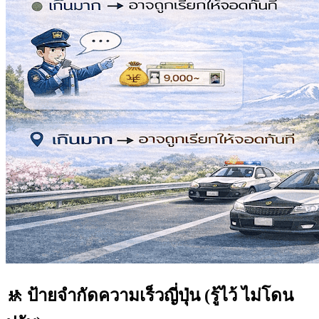
🚸 ป้ายจำกัดความเร็วญี่ปุ่น (รู้ไว้ ไม่โดน