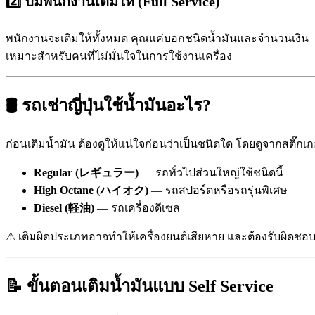
2️⃣ ปั๊มพนักงานเติมให้ (Full Service)
พนักงานจะเติมให้ทั้งหมด คุณแค่บอกชนิดน้ำมันและจำนวนเงิน
เหมาะสำหรับคนที่ไม่มั่นใจในการใช้งานเครื่อง
🛢 รถเช่าญี่ปุ่นใช้น้ำมันอะไร?
ก่อนเติมน้ำมัน ต้องดูให้แน่ใจก่อนว่าเป็นชนิดใด โดยดูจากสติ๊กเกอ
Regular (レギュラー)
— รถทั่วไปส่วนใหญ่ใช้ชนิดนี้
High Octane (ハイオク)
— รถสปอร์ตหรือรถรุ่นพิเศษ
Diesel (軽油)
— รถเครื่องดีเซล
⚠ เติมผิดประเภทอาจทำให้เครื่องยนต์เสียหาย และต้องรับผิดชอบค
📝 ขั้นตอนเติมน้ำมันแบบ Self Service