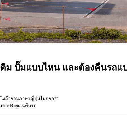
วิธีเติม ปั๊มแบบไหน และต้องคืนรถ
งไงถ้าอ่านภาษาญี่ปุ่นไม่ออก?”
ดนค่าปรับตอนคืนรถ