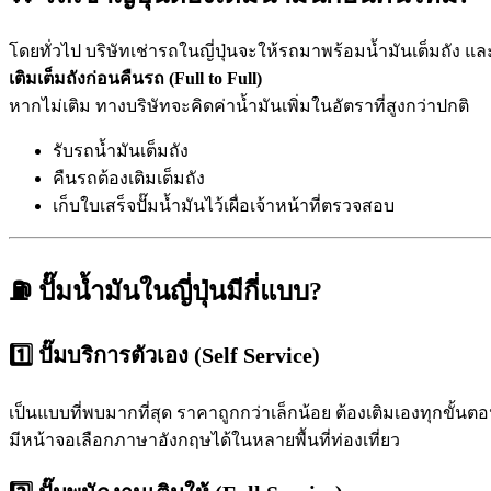
โดยทั่วไป บริษัทเช่ารถในญี่ปุ่นจะให้รถมาพร้อมน้ำมันเต็มถัง 
เติมเต็มถังก่อนคืนรถ (Full to Full)
หากไม่เติม ทางบริษัทจะคิดค่าน้ำมันเพิ่มในอัตราที่สูงกว่าปกติ
รับรถน้ำมันเต็มถัง
คืนรถต้องเติมเต็มถัง
เก็บใบเสร็จปั๊มน้ำมันไว้เผื่อเจ้าหน้าที่ตรวจสอบ
⛽ ปั๊มน้ำมันในญี่ปุ่นมีกี่แบบ?
1️⃣ ปั๊มบริการตัวเอง (Self Service)
เป็นแบบที่พบมากที่สุด ราคาถูกกว่าเล็กน้อย ต้องเติมเองทุกขั้นต
มีหน้าจอเลือกภาษาอังกฤษได้ในหลายพื้นที่ท่องเที่ยว