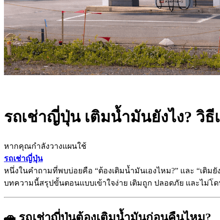
รถเช่าญี่ปุ่น เติมน้ำมันยังไง? 
หากคุณกำลังวางแผนใช้
รถเช่าญี่ปุ่น
หนึ่งในคำถามที่พบบ่อยคือ “ต้องเติมน้ำมันเองไหม?” และ “เติมยั
บทความนี้สรุปขั้นตอนแบบเข้าใจง่าย เติมถูก ปลอดภัย และไม่โ
🚗 รถเช่าญี่ปุ่นต้องเติมน้ำมันก่อนคืนไหม?