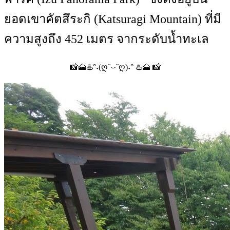
ยอดเขาคัตสึระกิ (Katsuragi Mountain) ที่มี
ความสูงถึง 452 เมตร จากระดับน้ำทะเล
📸🗻♨️°˖(ღ˘⌣˘ღ)˖° ♨️🗻 📸