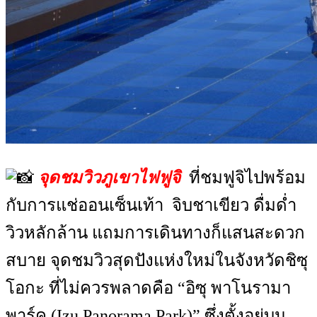
จุดชมวิวภูเขาไฟฟูจิ
ที่ชมฟูจิไปพร้อม
กับการแช่ออนเซ็นเท้า จิบชาเขียว ดื่มด่ำ
วิวหลักล้าน แถมการเดินทางก็แสนสะดวก
สบาย จุดชมวิวสุดปังแห่งใหม่ในจังหวัดชิซุ
โอกะ ที่ไม่ควรพลาดคือ “อิซุ พาโนรามา
พาร์ค (Izu Panorama Park)” ซึ่งตั้งอยู่บน