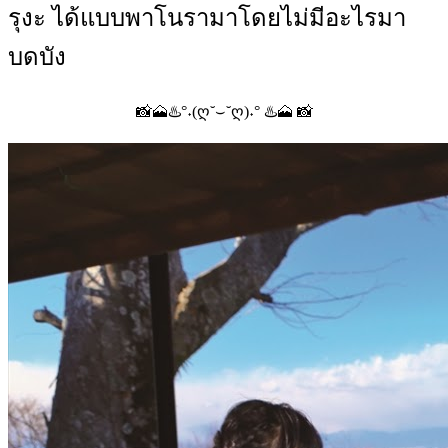
รุงะ ได้แบบพาโนรามาโดยไม่มีอะไรมา
บดบัง
📸🗻♨️°˖(ღ˘⌣˘ღ)˖° ♨️🗻 📸