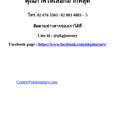
คุณภาพให้เลือกมากที่สุด
โทร. 02 676 3303 / 02 003 4883 – 5
ติดตามข่าวสารของเราได้ที่
Line id : @pkgjourney
Facebook page :
https://www.facebook.com/pkgjourney/
PKG JOURNEY
โทร : 02 676 3303 / 02 003 4883
แฟ็กซ์ : 02 003 4880
E-Mail :
Center@pkgjourney.com
บริษัท พีเคจี เจอร์นีย์ไลน์ จำกัด
32/249 แจ้งวัฒนะ ปากเกร็ด นนทบุรี 11120