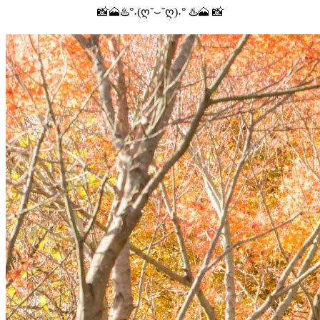
📸🗻♨️°˖(ღ˘⌣˘ღ)˖° ♨️🗻 📸