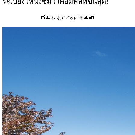
ระเบียงให้นั่งชมวิวคอมพลีทขั้นสุด!
📸🗻♨️°˖(ღ˘⌣˘ღ)˖° ♨️🗻 📸