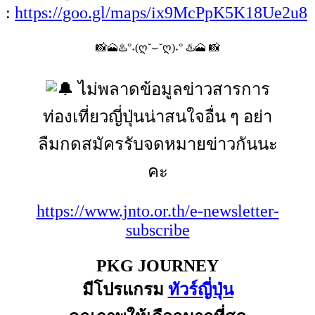
:
https://goo.gl/maps/ix9McPpK5K18Ue2u8
📸🗻♨️°˖(ღ˘⌣˘ღ)˖° ♨️🗻 📸
ไม่พลาดข้อมูลข่าวสารการ
ท่องเที่ยวญี่ปุ่นน่าสนใจอื่น ๆ อย่า
ลืมกดสมัครรับจดหมายข่าวกันนะ
คะ
https://www.jnto.or.th/e-newsletter-
subscribe
PKG JOURNEY
มีโปรแกรม
ทัวร์ญี่ปุ่น