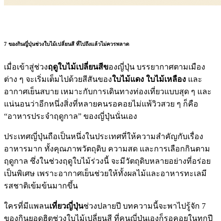
7 ของกินญี่ปุ่นช่วงใบไม้เปลี่ยนสี ที่ไปถึงแล้วไม่ควรพลาด
เมื่อเข้าสู่ช่วง
ฤดูใบไม้เปลี่ยนสีข
องญี่ปุ่น บรรยากาศตามเมือง
ต่าง ๆ จะเริ่มเต็มไปด้วยสีสันของ
ใบไม้แดง
ใบไม้เหลือง
และ
อากาศเย็นสบาย เหมาะกับการเดินทางท่องเที่ยวแบบสุด ๆ และ
แน่นอนว่าอีกหนึ่งสิ่งที่หลายคนรอคอยไม่แพ้วิวสวย ๆ ก็คือ
“อาหารประจำฤดูกาล” ของญี่ปุ่นนั่นเอง
ประเทศญี่ปุ่นถือเป็นหนึ่งในประเทศที่ให้ความสำคัญกับเรื่อง
อาหารมาก ทั้งคุณภาพวัตถุดิบ ความสด และการเลือกกินตาม
ฤดูกาล ซึ่งในช่วงฤดูใบไม้ร่วงนี้ จะมีวัตถุดิบหลายอย่างที่อร่อย
เป็นพิเศษ เพราะอากาศเย็นช่วยให้ทั้งผลไม้และอาหารทะเลมี
รสชาติเข้มข้นมากขึ้น
ใครที่มีแพลน
เที่ยวญี่ปุ่น
ช่วงปลายปี บทความนี้จะพาไปรู้จัก 7
ของกินยอดฮิตช่วงใบไม้เปลี่ยนสี ที่คนญี่ปุ่นเองก็รอคอยในทุกปี