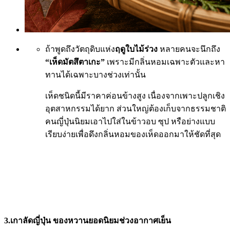
ถ้าพูดถึงวัตถุดิบแห่ง
ฤดูใบไม้ร่วง
หลายคนจะนึกถึง
“เห็ดมัตสึตาเกะ”
เพราะมีกลิ่นหอมเฉพาะตัวและหา
ทานได้เฉพาะบางช่วงเท่านั้น
เห็ดชนิดนี้มีราคาค่อนข้างสูง เนื่องจากเพาะปลูกเชิง
อุตสาหกรรมได้ยาก ส่วนใหญ่ต้องเก็บจากธรรมชาติ
คนญี่ปุ่นนิยมเอาไปใส่ในข้าวอบ ซุป หรือย่างแบบ
เรียบง่ายเพื่อดึงกลิ่นหอมของเห็ดออกมาให้ชัดที่สุด
3.เกาลัดญี่ปุ่น ของหวานยอดนิยมช่วงอากาศเย็น