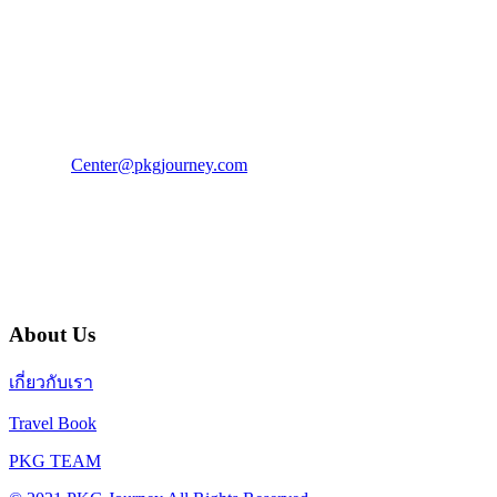
PKG JOURNEY
โทร : 02 676 3303 / 02 003 4883
แฟ็กซ์ : 02 003 4880
E-Mail :
Center@pkgjourney.com
บริษัท พีเคจี เจอร์นีย์ไลน์ จำกัด
32/249 แจ้งวัฒนะ ปากเกร็ด นนทบุรี 11120
About Us
เกี่ยวกับเรา
Travel Book
PKG TEAM