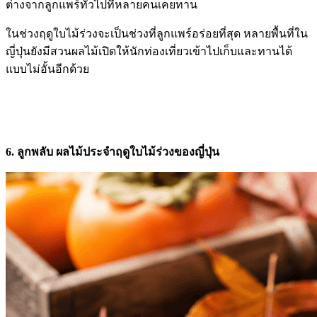
ต่างจากลูกแพร์ทั่วไปที่หลายคนเคยทาน
ในช่วงฤดูใบไม้ร่วงจะเป็นช่วงที่ลูกแพร์อร่อยที่สุด หลายพื้นที่ใน
ญี่ปุ่นยังมีสวนผลไม้เปิดให้นักท่องเที่ยวเข้าไปเก็บและทานได้
แบบไม่อั้นอีกด้วย
6. ลูกพลับ ผลไม้ประจำฤดูใบไม้ร่วงของญี่ปุ่น