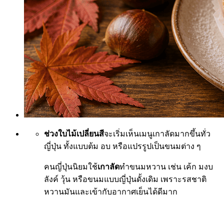
ช่วงใบไม้เปลี่ยนสี
จะเริ่มเห็นเมนูเกาลัดมากขึ้นทั่ว
ญี่ปุ่น ทั้งแบบต้ม อบ หรือแปรรูปเป็นขนมต่าง ๆ
คนญี่ปุ่นนิยมใช้
เกาลัด
ทำขนมหวาน เช่น เค้ก มงบ
ลังค์ วุ้น หรือขนมแบบญี่ปุ่นดั้งเดิม เพราะรสชาติ
หวานมันและเข้ากับอากาศเย็นได้ดีมาก