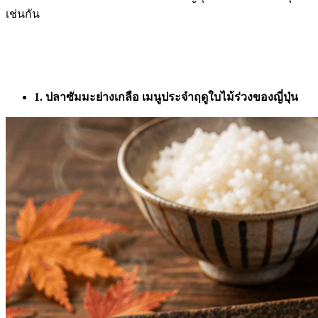
เช่นกัน
1. ปลาซัมมะย่างเกลือ เมนูประจำฤดูใบไม้ร่วงของญี่ปุ่น