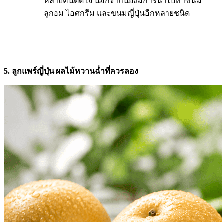
หลายคนติดใจ นอกจากนี้ยังมีการนำไปทำขนม
ลูกอม ไอศกรีม และขนมญี่ปุ่นอีกหลายชนิด
5. ลูกแพร์ญี่ปุ่น ผลไม้หวานฉ่ำที่ควรลอง