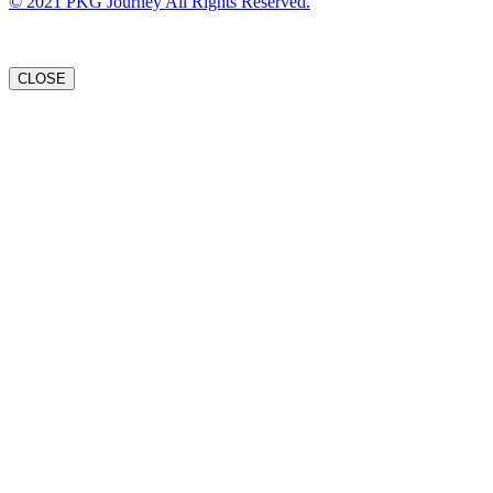
© 2021 PKG Journey All Rights Reserved.
CLOSE