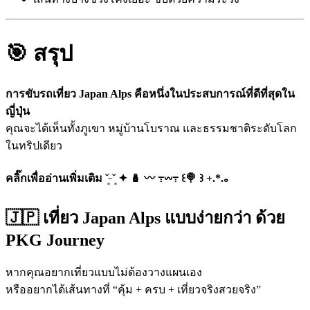
🎯 สรุป
การขับรถเที่ยว Japan Alps คือหนึ่งในประสบการณ์ที่ดีที่สุดใน
ญี่ปุ่น
คุณจะได้เห็นทั้งภูเขา หมู่บ้านโบราณ และธรรมชาติระดับโลก
ในทริปเดียว
คลิ๊กเพื่ออ่านเพิ่มเติม ˘͈ᵕ˘͈ ✦ 🪆 〰️ ߹𖥦߹ ꒰🍭 ꒱ +.*.｡
🇯🇵 เที่ยว Japan Alps แบบง่ายกว่า ด้วย
PKG Journey
หากคุณอยากเที่ยวแบบไม่ต้องวางแผนเอง
หรืออยากได้เส้นทางที่ “คุ้ม + ครบ + เที่ยวจริงสวยจริง”