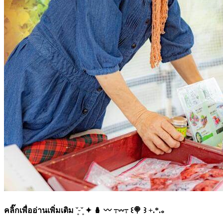
คลิ๊กเพื่ออ่านเพิ่มเติม ˘͈ᵕ˘͈ ✦ 🪆 〰️ ߹𖥦߹ ꒰🍭 ꒱ +.*.｡