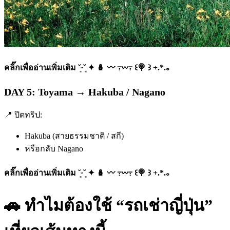
คลิ๊กเพื่ออ่านเพิ่มเติม ˘͈ᵕ˘͈ ✦ 🪆 〰️ ߹𖥦߹ ꒰🍭 ꒱ +.*.｡
DAY 5: Toyama → Hakuba / Nagano
📍 ปิดทริป:
Hakuba (สายธรรมชาติ / สกี)
หรือกลับ Nagano
คลิ๊กเพื่ออ่านเพิ่มเติม ˘͈ᵕ˘͈ ✦ 🪆 〰️ ߹𖥦߹ ꒰🍭 ꒱ +.*.｡
🚗 ทำไมต้องใช้ “รถเช่าญี่ปุ่น”