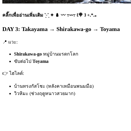
คลิ๊กเพื่ออ่านเพิ่มเติม ˘͈ᵕ˘͈ ✦ 🪆 〰️ ߹𖥦߹ ꒰🍭 ꒱ +.*.｡
DAY 3: Takayama → Shirakawa-go → Toyama
📍 แวะ:
Shirakawa-go
หมู่บ้านมรดกโลก
ขับต่อไป
Toyama
👉 ไฮไลต์:
บ้านทรงกัสโชะ (หลังคาเหมือนพนมมือ)
วิวหิมะ (ช่วงฤดูหนาวสวยมาก)