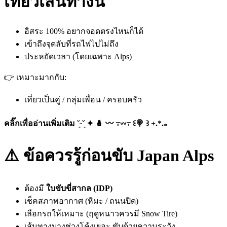
เที่ยวเส้นทางนี้
อิสระ 100% อยากจอดตรงไหนก็ได้
เข้าถึงจุดลับที่รถไฟไปไม่ถึง
ประหยัดเวลา (โดยเฉพาะ Alps)
👉 เหมาะมากกับ:
เที่ยวเป็นคู่ / กลุ่มเพื่อน / ครอบครัว
คลิ๊กเพื่ออ่านเพิ่มเติม ˘͈ᵕ˘͈ ✦ 🪆 〰️ ߹𖥦߹ ꒰🍭 ꒱ +.*.｡
⚠️ ข้อควรรู้ก่อนขับ Japan Alps
ต้องมี
ใบขับขี่สากล (IDP)
เช็คสภาพอากาศ (หิมะ / ถนนปิด)
เลือกรถให้เหมาะ (ฤดูหนาวควรมี Snow Tire)
เส้นทางบางช่วงโค้งเยอะ ขับด้วยความระวัง