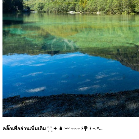
คลิ๊กเพื่ออ่านเพิ่มเติม ˘͈ᵕ˘͈ ✦ 🪆 〰️ ߹𖥦߹ ꒰🍭 ꒱ +.*.｡