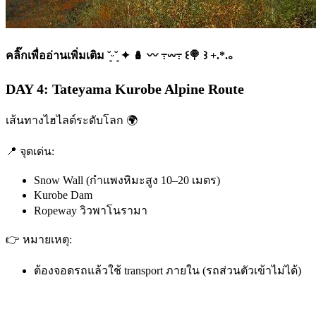
คลิ๊กเพื่ออ่านเพิ่มเติม ˘͈ᵕ˘͈ ✦ 🪆 〰️ ߹𖥦߹ ꒰🍭 ꒱ +.*.｡
DAY 4: Tateyama Kurobe Alpine Route
เส้นทางไฮไลต์ระดับโลก 🌍
📍 จุดเด่น:
Snow Wall (กำแพงหิมะสูง 10–20 เมตร)
Kurobe Dam
Ropeway วิวพาโนรามา
👉 หมายเหตุ:
ต้องจอดรถแล้วใช้ transport ภายใน (รถส่วนตัวเข้าไม่ได้)